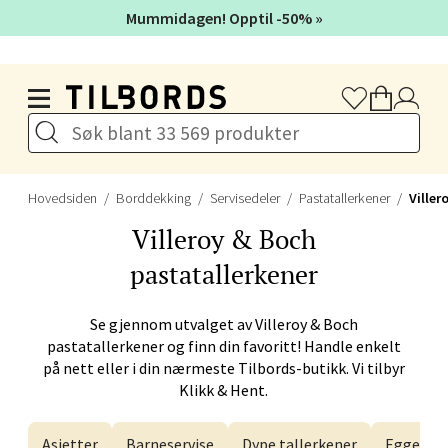
Mummidagen! Opptil -50% »
Mo i Rana - Thon Senter Mo i
Hopp til hovedinnholdet
Rana
Fridtjof Nansensgate 22, 8622 Mo i Rana
Åpent i dag 09-19
Hovedsiden
Borddekking
Servisedeler
Pastatallerkener
Viller
Velg
Villeroy & Boch
pastatallerkener
Ålesund - Thon Senter Moa
Se gjennom utvalget av
Villeroy & Boch
pastatallerkener og finn din favoritt! Handle enkelt
Langelandsvegen 25, 6010 Ålesund
på nett eller i din nærmeste Tilbords-butikk. Vi tilbyr
Åpent i dag 10-20
Klikk & Hent.
Asjetter
Barneservise
Dype tallerkener
Eggegla