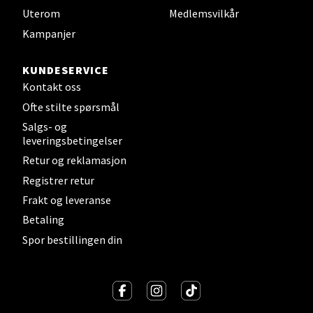
Uterom
Medlemsvilkår
Jessheim - Thon Senter
Kampanjer
Jessheim
KUNDESERVICE
Storgata 6, 2050 Jessheim
Kontakt oss
Åpent i dag 10-21
Ofte stilte spørsmål
Salgs- og
leveringsbetingelser
Velg
Retur og reklamasjon
Registrer retur
Frakt og leveranse
Kristiansand - Thon
Betaling
Sørlandssenteret
Spor bestillingen din
Barstølveien 31, 4636 Kristiansand
Åpent i dag 10-21