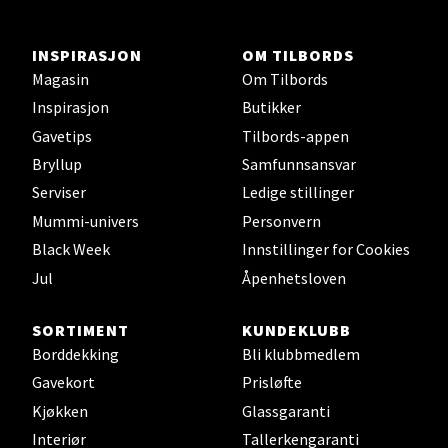
Støperivn. 5, 2010 Strømmen
INSPIRASJON
OM TILBORDS
Åpent i dag 10-21
Magasin
Om Tilbords
Inspirasjon
Butikker
Velg
Gavetips
Tilbords-appen
Bryllup
Samfunnsansvar
Serviser
Ledige stillinger
Mummi-univers
Personvern
Sunndalsøra - Alti Sunndal
Black Week
Innstillinger for Cookies
Jul
Åpenhetsloven
Alti Sunndal, Sunndalsveien 17, 6600 Sunndalsøra
Åpent i dag 10-19
SORTIMENT
KUNDEKLUBB
Borddekking
Bli klubbmedlem
Velg
Gavekort
Prisløfte
Kjøkken
Glassgaranti
Interiør
Tallerkengaranti