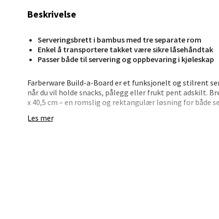
Beskrivelse
Jupiter
Åpent i
Serveringsbrett i bambus med tre separate rom
0 i bu
Enkel å transportere takket være sikre låsehåndtak
Passer både til servering og oppbevaring i kjøleskap
Farberware Build-a-Board er et funksjonelt og stilrent s
Stav
når du vil holde snacks, pålegg eller frukt pent adskilt. B
Madl
x 40,5 cm – en romslig og rektangulær løsning for både s
Les mer
Lokket er gjennomsiktig, slik at du alltid ser innholdet
Madlak
enkelt å ta med brettet dit du trenger det. Det innebygde
Åpent i
perfekt til alt fra frokostbordet til småfest.
0 i bu
• Serveringsbrett med tre separate rom – 30,5 x 40,5 cm
• Praktisk lokk som beskytter og holder maten fersk
• Låsbart lokk for trygg transport
Leva
• Etikettspor for oversiktlig merking
• Tåler oppvaskmaskin og kjøleskap
Moafjæ