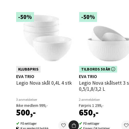
Åles
-50%
-50%
Langel
Åpent i
0 i bu
Mold
Dette produktet er inkludert i vår
KLUBBPRIS
TILBORDS 50 ÅR
kampanje. Benytt deg av rabatte
Torget
EVA TRIO
EVA TRIO
dag!
Åpent i
Legio Nova skål 0,4L 4 stk
Legio Nova skålsett 3 stk
0,5/1,8/3,2 L
0 i bu
3 anmeldelser
2 anmeldelser
Ikke medlem 999,-
Førpris 1 299,-
500,-
650,-
Narv
På nettlager
På nettlager
Bolags
Kan sendes til butikk
Finnes i 54 butikker