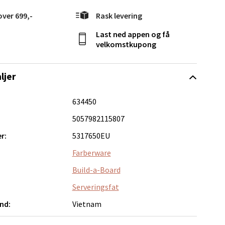
over 699,-
Rask levering
Last ned appen og få
elg
velkomstkupong
ljer
634450
5057982115807
r:
5317650EU
Vel
g
Farberware
Build-a-Board
Serveringsfat
nd:
Vietnam