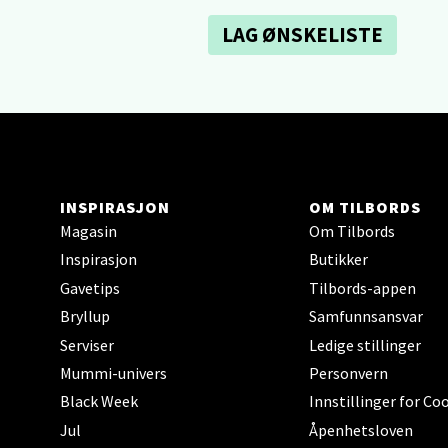
Sartor
Åpent i
LAG ØNSKELISTE
0 i bu
Tron
Falken
INSPIRASJON
OM TILBORDS
Åpent i
Magasin
Om Tilbords
0 i bu
Inspirasjon
Butikker
Gavetips
Tilbords-appen
Bryllup
Samfunnsansvar
Ski 
Serviser
Ledige stillinger
Ski Sto
Mummi-univers
Personvern
Åpent i
Black Week
Innstillinger for Co
0 i bu
Jul
Åpenhetsloven