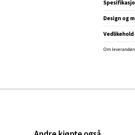
t.
Spesifikasj
 dag 10-20
V
tikk
Design og m
Vedlikehold
al - Alti Mandal
Om leverandør
yveien 55, 4517 Mandal
 dag 10-20
V
tikk
 Rana - Thon Senter Mo i Rana
f Nansensgate 22, 8622 Mo i Rana
 dag 09-19
V
tikk
Andre kjøpte også