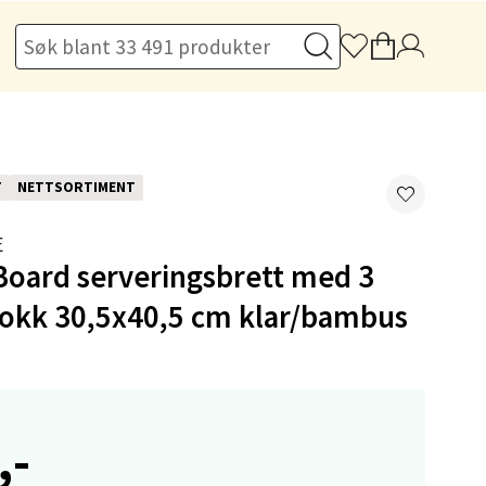
elg
T
NETTSORTIMENT
E
Board serveringsbrett med 3
elg
lokk 30,5x40,5 cm klar/bambus
,-
elg