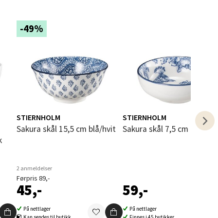
-49%
elg
STIERNHOLM
STIERNHOLM
i
Sakura skål 15,5 cm blå/hvit
Sakura skål 7,5 cm hvit/blå
elg
2 anmeldelser
Førpris 89,-
45,-
59,-
På nettlager
På nettlager
Kan sendes til butikk
Finnes i 45 butikker