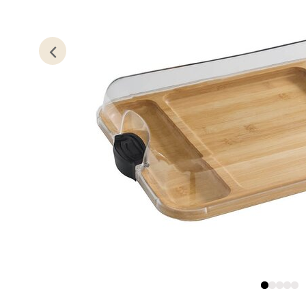
0 i bu
Kris
Lillem
Åpent i
0 i bu
Oslo
Erich 
Åpent i
0 i bu
Bryn