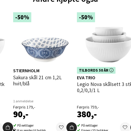
und - Thon Senter Moa
-50%
-50%
andsvegen 25, 6010 Ålesund
 dag 10-20
V
tikk
e - Moldetorget
STIERNHOLM
Dette produktet er inkludert i vår
TILBORDS 50 ÅR
n i
kampanje. Benytt deg av rabatten 
 1, 6413 Molde
Sakura skål 21 cm 1,2L
EVA TRIO
dag!
hvit/blå
 dag 10-20
Legio Nova skålsett 3 stk
V
0,2/0,3/1 L
tikk
1 anmeldelse
Førpris 179,-
Førpris 759,-
90,-
380,-
ik - Thon Senter Malmporten
På nettlager
På nettlager
gata 1, 8514 Narvik
Kan sendes til butikk
Finnes i 55 butikker