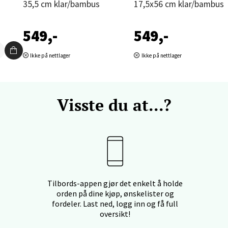
35,5 cm klar/bambus
17,5x56 cm klar/bambus
nger - Thon Senter Orkanger
549,-
549,-
enter Orkanger, Orkdalsveien 113, 7300 Orkanger
Ikke på nettlager
Ikke på nettlager
 dag 09-20
V
tikk
Visste du at...?
vika - Thon Senter Sandvika
orbsgate 7, 1338 Sandvika
 dag 10-21
V
tikk
Tilbords-appen gjør det enkelt å holde
orden på dine kjøp, ønskelister og
fordeler. Last ned, logg inn og få full
en - Thon Senter Sartor
oversikt!