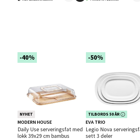
Åpent i
0 i bu
Berg
Folke B
-40%
-50%
Åpent i
0 i bu
Oppd
Aunase
Dette produktet er inkludert i vår
NYHET
TILBORDS 50 ÅR
Åpent i
kampanje. Benytt deg av rabatte
MODERN HOUSE
EVA TRIO
dag!
Daily Use serveringsfat med
Legio Nova serveringsfat
0 i bu
lokk 39x29 cm bambus
sett 3 deler