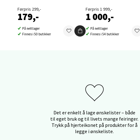
Førpris 299,-
Førpris 1 999,-
Orka
179,-
1 000,-
Thon S
På nettlager
På nettlager
Finnes i 50 butikker
Finnes i 54 butikker
Åpent i
0 i bu
Sand
Brodtk
Åpent i
0 i bu
Det er enkelt å lage ønskelister – både
til eget bruk og til livets mange feiringer.
Trykk på hjerteikonet på produkter for å
Berg
legge i ønskeliste.