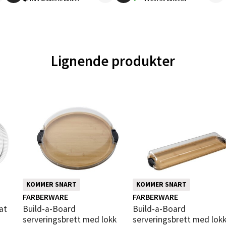
 dag 10-20
V
tikk
Lignende produkter
en - Oasen Senter
ernadottes vei 52, 5147 Fyllingsdalen
 dag 10-21
V
tikk
al - Aunasenteret
nteret, Sunndalsvegen 3, 7340 Oppdal
KOMMER SNART
KOMMER SNART
 dag 10-19
n i
FARBERWARE
FARBERWARE
V
Build-a-Board
Build-a-Board
tikk
serveringsbrett med lokk
serveringsbrett med lok