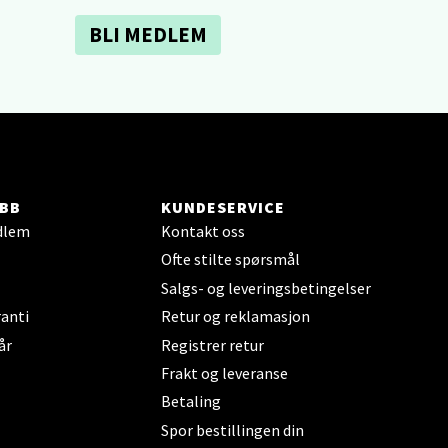
BLI MEDLEM
elg
BB
KUNDESERVICE
elg
dlem
Kontakt oss
Ofte stilte spørsmål
Salgs- og leveringsbetingelser
anti
Retur og reklamasjon
år
Registrer retur
Frakt og leveranse
Betaling
elg
Spor bestillingen din