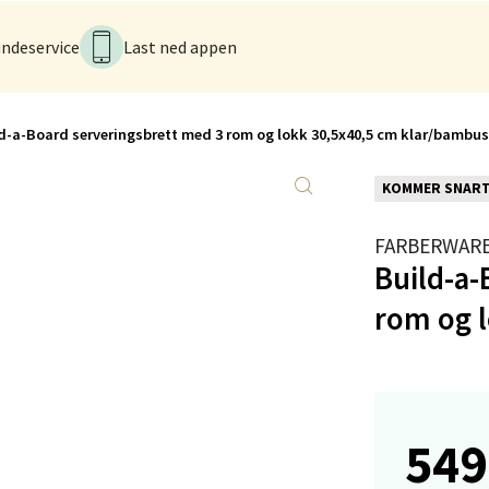
rveien 16, 4016 Stavanger
ndeservice
Last ned appen
 dag 10-20
V
tikk
d-a-Board serveringsbrett med 3 rom og lokk 30,5x40,5 cm klar/bambus
anger og Sandnes - Kvadrat
KOMMER SNAR
Stokkavei 1, 4313 Sandnes
FARBERWAR
 dag 10-21
Build-a-
V
tikk
rom og 
en - Thon Senter Lagunen
veien 1, 5239 Bergen
549
 dag 10-21
V