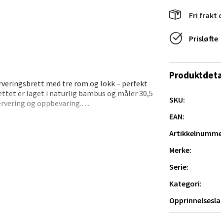
Fri frakt 
veien 2, 4340 Bryne
 dag 10-20
Prisløfte
V
tikk
Produktdeta
erveringsbrett med tre rom og lokk – perfekt
anger og Sandnes - Thon Senter
rettet er laget i naturlig bambus og måler 30,5
SKU:
a
ervering og oppbevaring.
EAN:
, og med låsemekanisme i håndtakene er det
rossen nr 9, 4042 Stavanger
 etikettsporet lar deg merke rettene dine –
Artikkelnumme
 dag 10-20
Merke:
tikk
Serie:
Kategori:
nger - Magneten
Opprinnelsesla
ra 14, 7606 Levanger