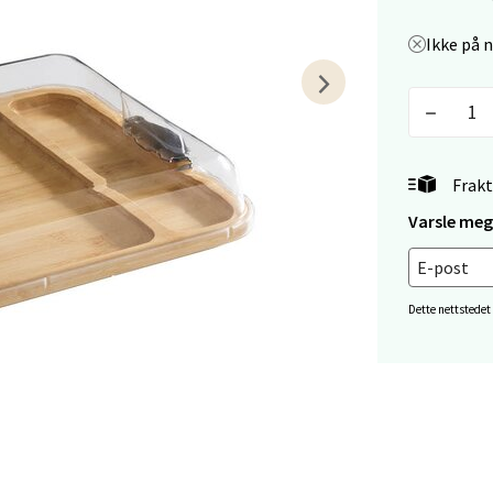
tikk
Ikke på 
tiansand - Markens
arkens markensgate 25B, 4611 Kristiansand
 dag 09-18
V
Frakt
tikk
Varsle meg 
 - Linderud
Dette nettstedet
Mogensøns vei 38, 0594 Oslo
 dag 10-21
V
tikk
e/Jæren - M44