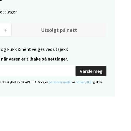
nettlager
Utsolgt på nett
elg
 og klikk & hent velges ved utsjekk
når varen er tilbake på nettlager.
Varsle meg
 er beskyttet av reCAPTCHA. Googles
personvernregler
og
brukervilkår
gjelder.
elg