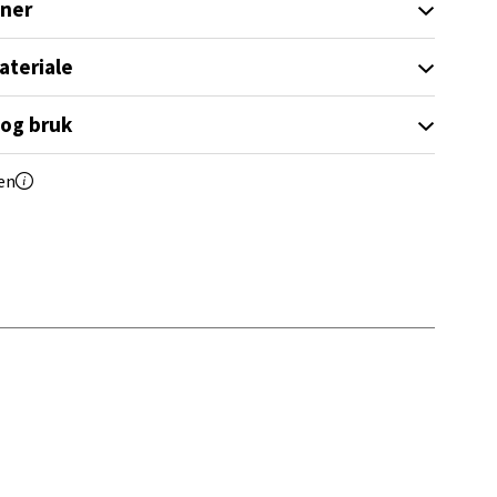
oner
elg
ateriale
 og bruk
en
elg
elg