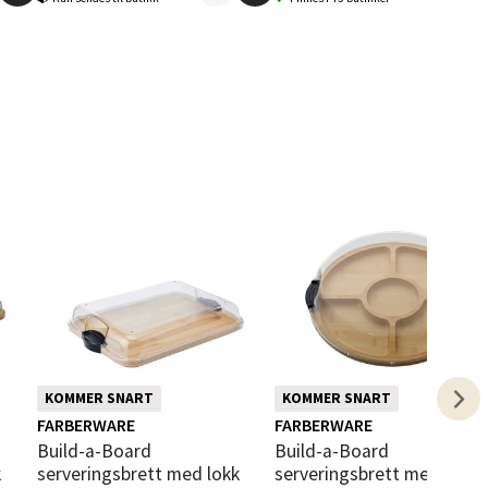
elg
elg
KOMMER SNART
KOMMER SNART
FARBERWARE
FARBERWARE
elg
Build-a-Board
Build-a-Board
k
serveringsbrett med lokk
serveringsbrett med 5 ro