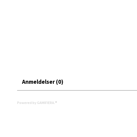
Server med stil – hjemme, ute eller hvor enn du trenger de
Åpent i
0 i bu
Mand
Skarvø
Åpent i
0 i bu
Anmeldelser (0)
Mo i
Powered by GAMIFIERA.®
Fridtjo
Åpent i
0 i bu