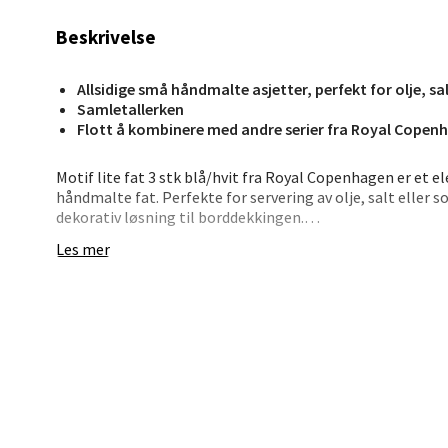
Beskrivelse
Fridtjo
Åpent i
Allsidige små håndmalte asjetter, perfekt for olje, sa
0 i bu
Samletallerken
Flott å kombinere med andre serier fra Royal Copen
Åles
Motif lite fat 3 stk blå/hvit fra Royal Copenhagen er et 
håndmalte fat. Perfekte for servering av olje, salt eller s
dekorativ løsning til borddekkingen.
Langel
Åpent i
Les mer
Settet består av et firkantet fat med detaljerte penselst
et tredje fat med et sammenflettet mønster. Alle tre br
0 i bu
unike design og kan kombineres med andre serier fra Ro
Dette settet er et allsidig tillegg til ethvert hjem og pas
Mold
anledninger.
Torget
Åpent i