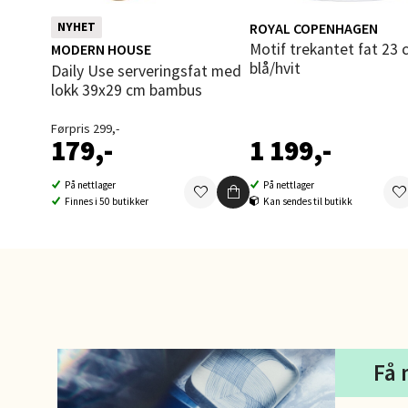
Ski 
ROYAL COPENHAGEN
NYHET
Motif trekantet fat 23 cm
MODERN HOUSE
Ski Sto
blå/hvit
Daily Use serveringsfat med
Åpent i
lokk 39x29 cm bambus
0 i bu
Førpris 299,-
179,-
1 199,-
Sort
På nettlager
På nettlager
Finnes i 50 butikker
Kan sendes til butikk
Strang
Åpent i
0 i bu
Stei
Få 
Sjøfart
Åpent i