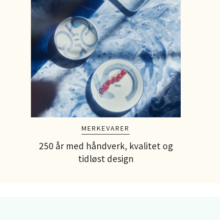
0 i bu
Leirv
Torgba
Åpent i
0 i bu
MERKEVARER
Oslo
250 år med håndverk, kvalitet og
tidløst design
Vitamin
Åpent i
0 i bu