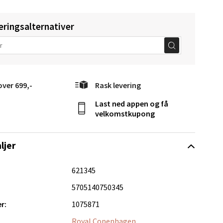
eringsalternativer
elg
over 699,-
Rask levering
Last ned appen og få
velkomstkupong
elg
ljer
621345
5705140750345
r:
1075871
elg
Royal Copenhagen