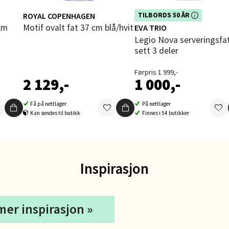
- Thon Senter Ski
ROYAL COPENHAGEN
Dette produktet er inkludert i vår
TILBORDS 50 ÅR
kampanje. Benytt deg av rabatten 
Motif ovalt fat 37 cm blå/hvit
EVA TRIO
rsenter, Jernbanesvingen 6, 1400 Ski
dag!
Legio Nova serveringsfat
 dag 10-21
V
sett 3 deler
tikk
Førpris 1 999,-
2 129,-
1 000,-
land - Sortland Storsenter
Få på nettlager
På nettlager
Kan sendes til butikk
Finnes i 54 butikker
ata 26, 8400 Sortland
 dag 10-19
V
tikk
Inspirasjon
nkjer - Thon Senter Steinkjer
mer inspirasjon »
sgata 2, 7714 Steinkjer
 dag 10-20