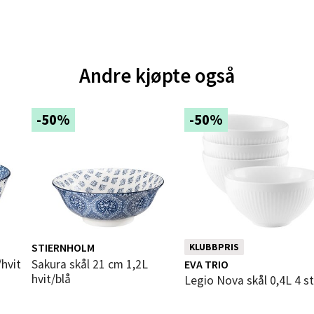
al - Aunasenteret
nteret, Sunndalsvegen 3, 7340 Oppdal
 dag 10-19
V
Andre kjøpte også
tikk
-50%
-50%
nger - Thon Senter Orkanger
enter Orkanger, Orkdalsveien 113, 7300 Orkanger
 dag 09-20
V
tikk
STIERNHOLM
KLUBBPRIS
vika - Thon Senter Sandvika
/hvit
Sakura skål 21 cm 1,2L
EVA TRIO
hvit/blå
Legio Nova skål 0,4L 4 s
orbsgate 7, 1338 Sandvika
 dag 10-21