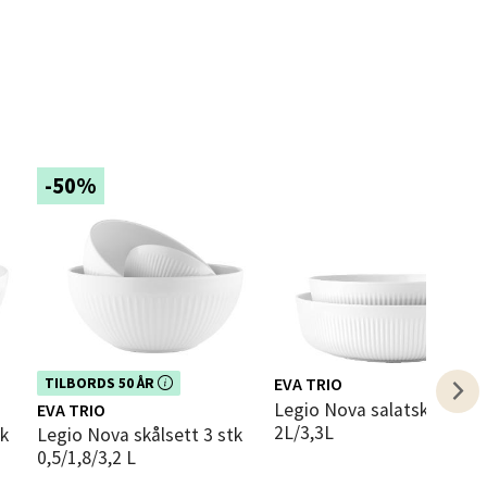
elg
-50%
elg
Dette produktet er inkludert i vår
EVA TRIO
TILBORDS 50 ÅR
kampanje. Benytt deg av rabatten i
Legio Nova salatskåler 2 stk
EVA TRIO
dag!
2L/3,3L
tk
Legio Nova skålsett 3 stk
0,5/1,8/3,2 L