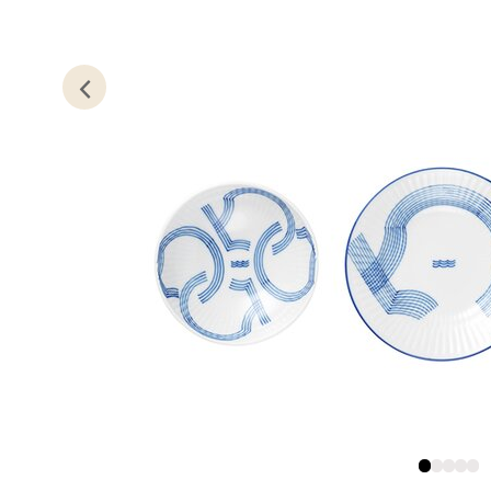
0 i bu
Leva
Moafjæ
Åpent i
0 i bu
Mand
Skarvø
Åpent i
0 i bu
Mo i