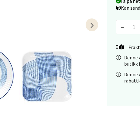
tikk
Få på ne
Kan send
nger - Magneten
ra 14, 7606 Levanger
 dag 10-20
Frakt
V
tikk
Denne v
butikk 
Denne v
rabatt
al - Alti Mandal
yveien 55, 4517 Mandal
 dag 10-20
V
tikk
 Rana - Thon Senter Mo i Rana