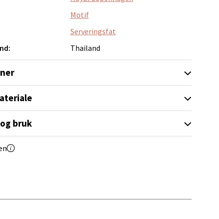
Motif
Serveringsfat
nd:
Thailand
oner
elg
ateriale
 og bruk
en
elg