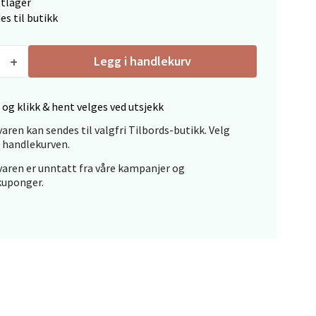
ttlager
es til butikk
Legg i handlekurv
 og klikk & hent velges ved utsjekk
elg
aren kan sendes til valgfri Tilbords-butikk. Velg
i handlekurven.
aren er unntatt fra våre kampanjer og
kuponger.
elg