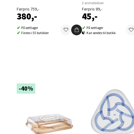
2 anmeldelser
0 i bu
Førpris 759,-
Førpris 89,-
380,-
45,-
Berg
På nettlager
På nettlager
Finnes i 55 butikker
Kan sendes til butikk
Sartor
Åpent i
0 i bu
Tron
-40%
Falken
Åpent i
0 i bu