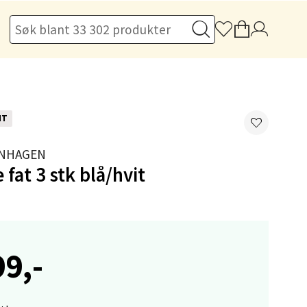
elg
NT
elg
ENHAGEN
e fat 3 stk blå/hvit
99,-
Vel
g