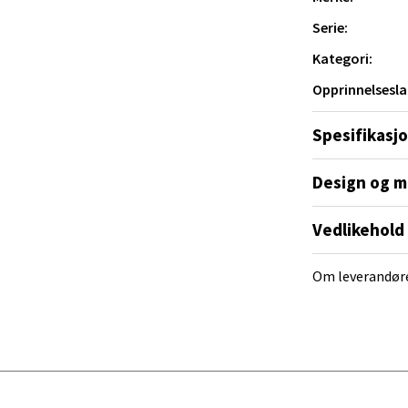
tikk
Serie:
Kategori:
ik - Thon Senter Malmporten
Opprinnelsesla
gata 1, 8514 Narvik
Spesifikasj
 dag 10-20
V
tikk
Design og m
Vedlikehold
en - Oasen Senter
Om leverandør
ernadottes vei 52, 5147 Fyllingsdalen
 dag 10-21
V
tikk