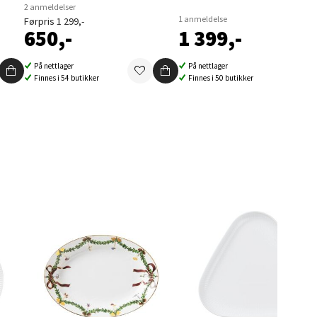
elg
2 anmeldelser
1 anmeldelse
Førpris 1 299,-
650,-
1 399,-
På nettlager
På nettlager
Finnes i 54 butikker
Finnes i 50 butikker
elg
elg