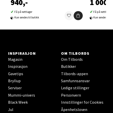
940,-
1 000,-
Ski Storsenter, Jernbanesvingen 6, 1400 Ski
Åpent i dag 10-21
Få på nettlager
Få på nettlager
0 i butikk
Kan sendes til butikk
Kan sendes til b
Velg
Sortland - Sortland Storsenter
INSPIRASJON
OM TILBORDS
Magasin
Om Tilbords
Strangata 26, 8400 Sortland
Inspirasjon
Butikker
Åpent i dag 10-19
Gavetips
Tilbords-appen
0 i butikk
Bryllup
Samfunnsansvar
Serviser
Ledige stillinger
Velg
Mummi-univers
Personvern
Black Week
Innstillinger for Cookies
Jul
Åpenhetsloven