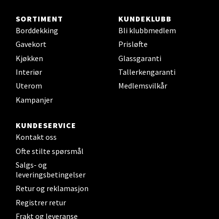
Steinkjer - Thon Senter Steinkjer
SORTIMENT
KUNDEKLUBB
Borddekking
Bli klubbmedlem
Sjøfartsgata 2, 7714 Steinkjer
Åpent i dag 10-20
Gavekort
Prisløfte
Kjøkken
Glassgaranti
0 i butikk
Interiør
Tallerkengaranti
Velg
Uterom
Medlemsvilkår
Kampanjer
KUNDESERVICE
Leirvik - Stord
Kontakt oss
Ofte stilte spørsmål
Torgbakken 2, 5401 Stord
Salgs- og
Åpent i dag 10-17
leveringsbetingelser
0 i butikk
Retur og reklamasjon
Registrer retur
Velg
Frakt og leveranse