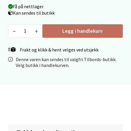
Få på nettlager
Kan sendes til butikk
Mo i Rana - Thon Senter Mo i Rana
Legg i handlekurv
Fridtjof Nansensgate 22, 8622 Mo i Rana
Åpent i dag 09-19
Frakt og klikk & hent velges ved utsjekk
0 i butikk
Denne varen kan sendes til valgfri Tilbords-butikk.
Velg butikk i handlekurven.
Velg
Ålesund - Thon Senter Moa
Langelandsvegen 25, 6010 Ålesund
Åpent i dag 10-20
0 i butikk