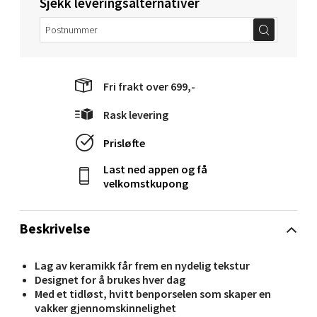
Sjekk leveringsalternativer
Velg
Fri frakt over 699,-
Molde - Moldetorget
Rask levering
Torget 1, 6413 Molde
Åpent i dag 10-20
Prisløfte
0 i butikk
Last ned appen og få
velkomstkupong
Velg
Beskrivelse
Lag av keramikk får frem en nydelig tekstur
Narvik - Thon Senter Malmporten
Designet for å brukes hver dag
Med et tidløst, hvitt benporselen som skaper en
Bolagsgata 1, 8514 Narvik
vakker gjennomskinnelighet