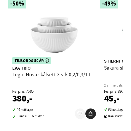
-50%
-49%
Sandvika - Thon Senter Sandvika
Brodtkorbsgate 7, 1338 Sandvika
Åpent i dag 10-21
0 i butikk
Dette produktet er inkludert i vår kampanje. Benytt
STIERNHOLM
TILBORDS 50 ÅR
deg av rabatten i dag!
Sakura skål
EVA TRIO
Velg
Legio Nova skålsett 3 stk 0,2/0,3/1 L
2 anmeldelser
Førpris 759,-
Førpris 89,-
380,-
45,-
Bergen - Thon Senter Sartor
På nettlager
På nettlager
Sartorvegen 12, 5353 Straume
Finnes i 55 butikker
Kan sendes til b
Åpent i dag 10-21
0 i butikk