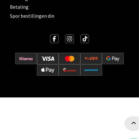
Betaling
Spor bestillingen din
Oslo - Thon Senter Storo
Vitaminveien 7 - 9, 0485 Oslo
Åpent i dag 10-21
0 i butikk
Velg
Lillehammer - Strandtorget
Strandtorget, 2609 Lillehammer
Åpent i dag 09-20
0 i butikk