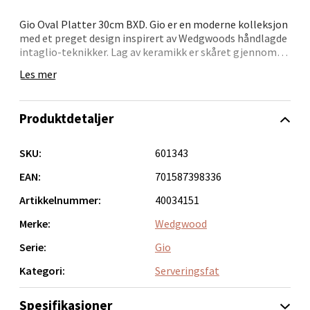
Åpent i dag 10-20
Gio Oval Platter 30cm BXD. Gio er en moderne kolleksjon
0 i butikk
med et preget design inspirert av Wedgwoods håndlagde
intaglio-teknikker. Lag av keramikk er skåret gjennom
for å få frem en tekstur og en taktil overflate på hver del,
Velg
Les mer
mens det tidløse, hvite benporselenet skaper en vakker
gjennomskinnelighet. Gio er en perfekt frittstående
serie i hjemmet, men kan kombineres med andre
Produktdetaljer
kolleksjoner som Gio Gold for et mer sofistikert uttrykk.
Bergen - Oasen Senter
Kolleksjonen tåler både oppvaskmaskin og
mikrobølgeovn, og er designet for å brukes hver dag.
SKU:
601343
Folke Bernadottes vei 52, 5147 Fyllingsdalen
EAN:
701587398336
Åpent i dag 10-21
Artikkelnummer:
40034151
0 i butikk
Merke:
Wedgwood
Velg
Serie:
Gio
Kategori:
Serveringsfat
Spesifikasjoner