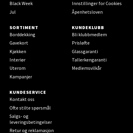
Black Week
Innstillinger for Cookies
Åpent i dag 10-19
Jul
Åpenhetsloven
0 i butikk
SORTIMENT
KUNDEKLUBB
Velg
Borddekking
Bli klubbmedlem
Gavekort
Prisløfte
Kjøkken
Glassgaranti
Fredrikstad - Torvbyen
Interiør
Tallerkengaranti
Uterom
Medlemsvilkår
Brochsgate 8, 1607 Fredrikstad
Kampanjer
Åpent i dag 10-20
0 i butikk
KUNDESERVICE
Kontakt oss
Velg
Ofte stilte spørsmål
Salgs- og
leveringsbetingelser
Retur og reklamasjon