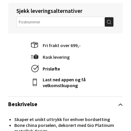
Sjekk leveringsalternativer
Oslo - Bryn Senter
Østensjøveien 79, 0667 Oslo
Fri frakt over 699,-
Åpent i dag 10-21
0 i butikk
Rask levering
Prisløfte
Velg
Last ned appen og få
velkomstkupong
Sandefjord - Hvaltorvet
Beskrivelse
Torget 7, 3210 Sandefjord
Skaper et unikt uttrykk for enhver bordsetting
Åpent i dag 10-20
Bone china porselen, dekorert med Gio Platinum
0 i butikk
metallisk design