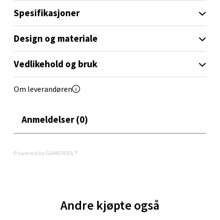
Jernbanegaten 1D, 3110 Tønsberg
Spesifikasjoner
Åpent i dag 10-20
0 i butikk
Design og materiale
Velg
Vedlikehold og bruk
Om leverandøren
Ski - Thon Senter Ski
Anmeldelser (0)
Ski Storsenter, Jernbanesvingen 6, 1400 Ski
Åpent i dag 10-21
Powered by GAMIFIERA.®
0 i butikk
Velg
Andre kjøpte også