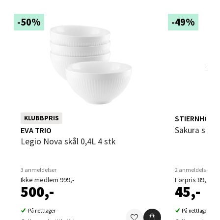
Hamar - CC Hamar
-50%
-49%
Vangsvegen 62, 2317 Hamar
Åpent i dag 10-21
0 i butikk
Velg
STIERNHOLM
KLUBBPRIS
Sakura skål
EVA TRIO
Lørenskog - Thon Senter Triaden
Legio Nova skål 0,4L 4 stk
Gamleveien 88, 1461 Lørenskog
Åpent i dag 10-21
3 anmeldelser
2 anmeldelser
Ikke medlem 999,-
Førpris 89,-
0 i butikk
500,-
45,-
Velg
På nettlager
På nettlager