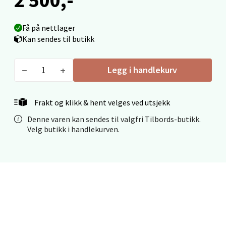
Oslo - Thon Senter Storo
Få på nettlager
Vitaminveien 7 - 9, 0485 Oslo
Kan sendes til butikk
Åpent i dag 10-21
0 i butikk
Legg i handlekurv
Velg
Frakt og klikk & hent velges ved utsjekk
Denne varen kan sendes til valgfri Tilbords-butikk.
Velg butikk i handlekurven.
Oslo - Linderud
Erich Mogensøns vei 38, 0594 Oslo
Åpent i dag 10-21
0 i butikk
Velg