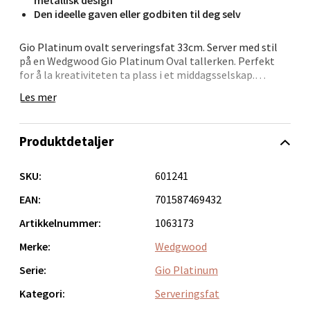
Den ideelle gaven eller godbiten til deg selv
Velg
Gio Platinum ovalt serveringsfat 33cm. Server med stil
på en Wedgwood Gio Platinum Oval tallerken. Perfekt
for å la kreativiteten ta plass i et middagsselskap.
Delikat metallisk design på nydelig benporselen.
Les mer
Oslo - Tveita Senter
Kombiner med Gio White eller Gio Gold for å lage din
egen stil. Den ideelle gaven eller godbiten til deg
selv.Håndvask anbefales.
Tveita Senter, 0671 Oslo
Produktdetaljer
Åpent i dag 10-21
0 i butikk
SKU:
601241
EAN:
701587469432
Velg
Artikkelnummer:
1063173
Merke:
Wedgwood
Serie:
Gio Platinum
Tønsberg - Farmandstredet
Kategori:
Serveringsfat