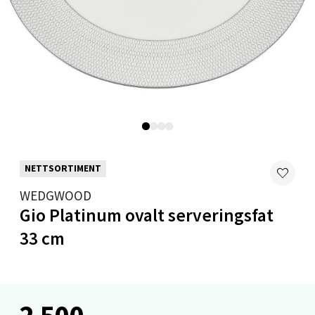
Bogstadveien 36, 0366 Oslo
Åpent i dag 10-19
0 i butikk
Velg
Oslo - Byporten
NETTSORTIMENT
Jernbanetorget 6, 0154 Oslo
WEDGWOOD
Åpent i dag 10-21
Gio Platinum ovalt serveringsfat
0 i butikk
33 cm
Velg
2 500,-