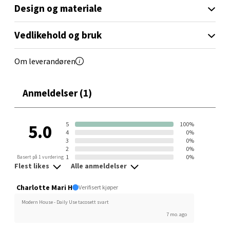
Design og materiale
Orkanger - Thon Senter Orkanger
Vedlikehold og bruk
Thon Senter Orkanger, Orkdalsveien 113, 7300
Orkanger
Om leverandøren
Åpent i dag 09-20
0 i butikk
Anmeldelser (1)
Velg
5
100%
5.0
4
0%
3
0%
2
0%
Sandvika - Thon Senter Sandvika
1
0%
Basert på 1 vurdering
Flest likes
Alle anmeldelser
Brodtkorbsgate 7, 1338 Sandvika
Charlotte Mari H
Verifisert kjøper
Åpent i dag 10-21
Modern House - Daily Use tacosett svart
0 i butikk
7 mo. ago