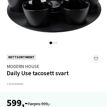
Mandal - Alti Mandal
Skarvøyveien 55, 4517 Mandal
Åpent i dag 10-20
0 i butikk
Velg
NETTSORTIMENT
MODERN HOUSE
Mo i Rana - Thon Senter Mo i Rana
Daily Use tacosett svart
Fridtjof Nansensgate 22, 8622 Mo i Rana
1 anmeldelse
Åpent i dag 09-19
0 i butikk
599,-
Førpris 999,-