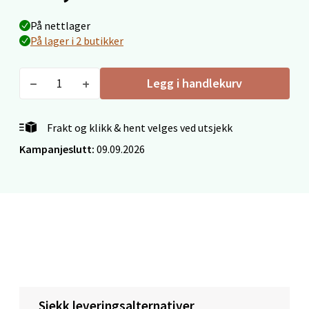
Velg
På nettlager
På lager i 2 butikker
Ålesund - Thon Senter Moa
Legg i handlekurv
Langelandsvegen 25, 6010 Ålesund
Åpent i dag 10-20
Frakt og klikk & hent velges ved utsjekk
0 i butikk
Kampanjeslutt:
09.09.2026
Velg
Molde - Moldetorget
Torget 1, 6413 Molde
Åpent i dag 10-20
Sjekk leveringsalternativer