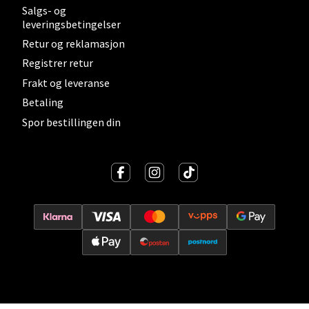
Velg
Salgs- og
leveringsbetingelser
Retur og reklamasjon
Registrer retur
Lillehammer - Strandtorget
Frakt og leveranse
Betaling
Strandtorget, 2609 Lillehammer
Åpent i dag 09-20
Spor bestillingen din
0 i butikk
Velg
Strømmen - Thon Senter Strømmen
Støperivn. 5, 2010 Strømmen
Åpent i dag 10-21