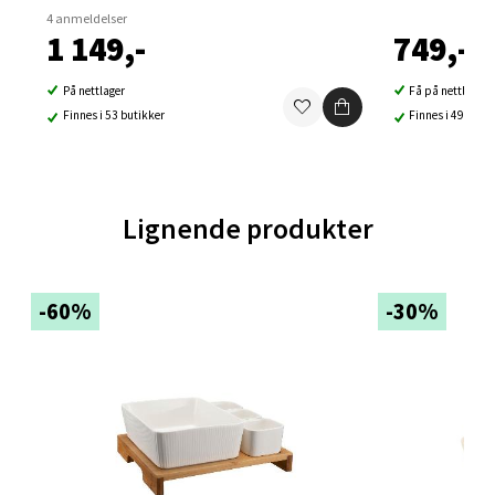
4 anmeldelser
0 i butikk
1 149,-
749,-
Velg
På nettlager
Få på nettlager
Finnes i 53 butikker
Finnes i 49 buti
Ski - Thon Senter Ski
Lignende produkter
Ski Storsenter, Jernbanesvingen 6, 1400 Ski
Åpent i dag 10-21
-60%
-30%
0 i butikk
Velg
Sortland - Sortland Storsenter