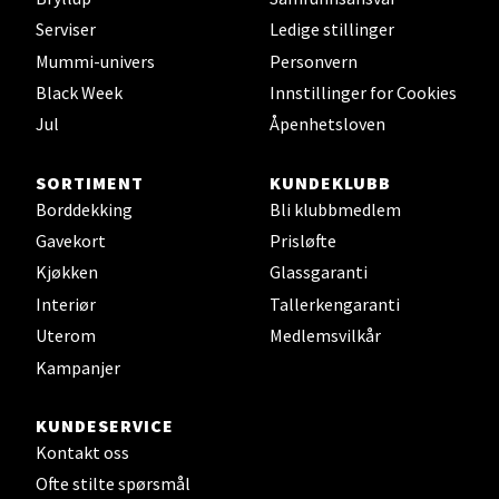
Serviser
Ledige stillinger
Leirvik - Stord
Mummi-univers
Personvern
Black Week
Innstillinger for Cookies
Torgbakken 2, 5401 Stord
Jul
Åpenhetsloven
Åpent i dag 10-17
0 i butikk
SORTIMENT
KUNDEKLUBB
Borddekking
Bli klubbmedlem
Velg
Gavekort
Prisløfte
Kjøkken
Glassgaranti
Interiør
Tallerkengaranti
Oslo - Thon Senter Storo
Uterom
Medlemsvilkår
Kampanjer
Vitaminveien 7 - 9, 0485 Oslo
Åpent i dag 10-21
KUNDESERVICE
0 i butikk
Kontakt oss
Ofte stilte spørsmål