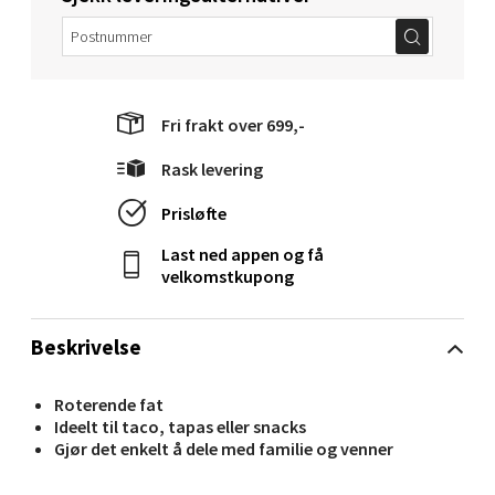
0 i butikk
Velg
Fri frakt over 699,-
Rask levering
Narvik - Thon Senter Malmporten
Prisløfte
Bolagsgata 1, 8514 Narvik
Last ned appen og få
Åpent i dag 10-20
velkomstkupong
0 i butikk
Beskrivelse
Velg
Roterende fat
Ideelt til taco, tapas eller snacks
Gjør det enkelt å dele med familie og venner
Bergen - Oasen Senter