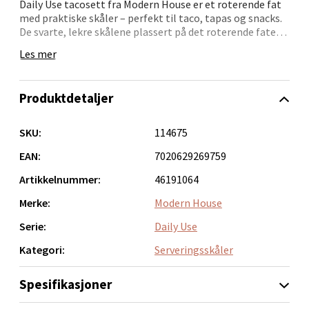
Daily Use tacosett fra Modern House er et roterende fat
Folke Bernadottes vei 52, 5147 Fyllingsdalen
med praktiske skåler – perfekt til taco, tapas og snacks.
Åpent i dag 10-21
De svarte, lekre skålene plassert på det roterende fatet
gjør det enkelt å servere taco til alle rundt bordet.
0 i butikk
Les mer
Tacosett er en evig klassiker til tacofredag, og et supert
gavetips til tacoelskere!
Velg
Produktdetaljer
Settet består av én stor og seks mindre skåler. Innholdet
i den største skålen kan holdes varmt med et telys under.
Skålene er laget av holdbart porselen, og tåler både
SKU:
114675
microbølgeovn og stekeovn opptil 280 grader.
Oppdal - Aunasenteret
EAN:
7020629269759
Skålene rengjøres enkelt i oppvaskmaskin. Brettet kan
Artikkelnummer:
46191064
tørkes med en fuktig klut.
Aunasenteret, Sunndalsvegen 3, 7340 Oppdal
Åpent i dag 10-19
Merke:
Modern House
0 i butikk
Serie:
Daily Use
Kategori:
Serveringsskåler
Velg
Spesifikasjoner