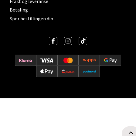
Frakt og leveranse
Oslo - Thon Senter Storo
Betaling
Spor bestillingen din
Vitaminveien 7 - 9, 0485 Oslo
Åpent i dag 10-21
0 i butikk
Velg
Lillehammer - Strandtorget
Strandtorget, 2609 Lillehammer
Åpent i dag 09-20
0 i butikk
Velg