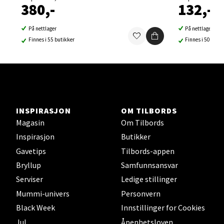
0 i butikk
380,-
132,-
Velg
På nettlager
På nettlager
Finnes i 55 butikker
Finnes i 50 buti
Sortland - Sortland Storsenter
Strangata 26, 8400 Sortland
INSPIRASJON
OM TILBORDS
Åpent i dag 10-19
Magasin
Om Tilbords
0 i butikk
Inspirasjon
Butikker
Gavetips
Tilbords-appen
Velg
Bryllup
Samfunnsansvar
Serviser
Ledige stillinger
Mummi-univers
Personvern
Steinkjer - Thon Senter Steinkjer
Black Week
Innstillinger for Cookies
Jul
Åpenhetsloven