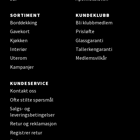
Sjøfartsgata 2, 7714 Steinkjer
Åpent i dag 10-20
SORTIMENT
KUNDEKLUBB
0 i butikk
Borddekking
Bli klubbmedlem
Gavekort
Prisløfte
Velg
Kjøkken
Glassgaranti
Interiør
Tallerkengaranti
Uterom
Medlemsvilkår
Leirvik - Stord
Kampanjer
Torgbakken 2, 5401 Stord
KUNDESERVICE
Åpent i dag 10-17
Kontakt oss
Ofte stilte spørsmål
0 i butikk
Salgs- og
leveringsbetingelser
Velg
Retur og reklamasjon
Registrer retur