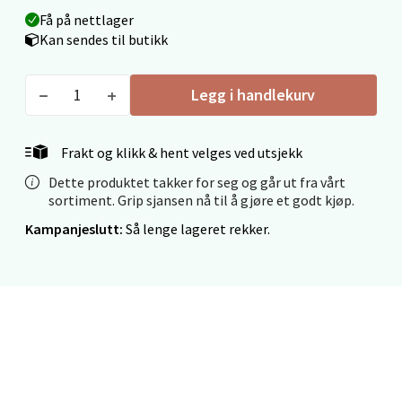
Mo i Rana - Thon Senter Mo i Rana
Få på nettlager
Kan sendes til butikk
Fridtjof Nansensgate 22, 8622 Mo i Rana
Åpent i dag 09-19
Legg i handlekurv
0 i butikk
Frakt og klikk & hent velges ved utsjekk
Velg
Dette produktet takker for seg og går ut fra vårt
sortiment. Grip sjansen nå til å gjøre et godt kjøp.
Kampanjeslutt:
Så lenge lageret rekker.
Ålesund - Thon Senter Moa
Langelandsvegen 25, 6010 Ålesund
Åpent i dag 10-20
0 i butikk
Velg