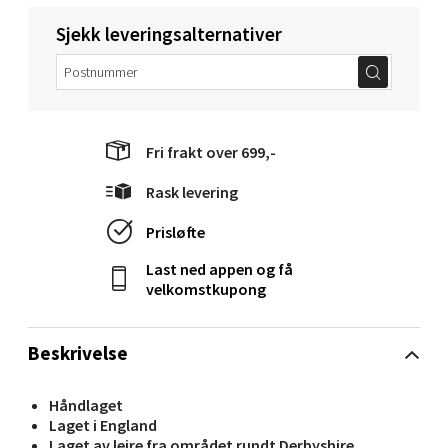
Sjekk leveringsalternativer
Molde - Moldetorget
Torget 1, 6413 Molde
Åpent i dag 10-20
Fri frakt over 699,-
0 i butikk
Rask levering
Prisløfte
Velg
Last ned appen og få
velkomstkupong
Narvik - Thon Senter Malmporten
Beskrivelse
Bolagsgata 1, 8514 Narvik
Åpent i dag 10-20
Håndlaget
Laget i England
0 i butikk
Laget av leire fra området rundt Derbyshire