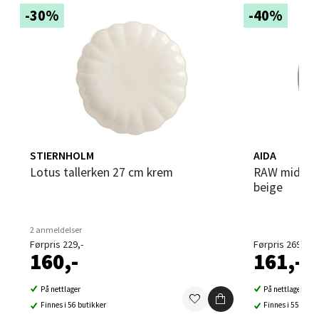
-30%
-40%
Sandvika - Thon Senter Sandvika
Brodtkorbsgate 7, 1338 Sandvika
Åpent i dag 10-21
0 i butikk
Velg
STIERNHOLM
AIDA
Lotus tallerken 27 cm krem
RAW middagstallerken 28 cm sandy
beige
Bergen - Thon Senter Sartor
2 anmeldelser
Sartorvegen 12, 5353 Straume
Førpris 229,-
Førpris 269,-
Åpent i dag 10-21
160,-
161,-
0 i butikk
På nettlager
På nettlager
Finnes i 56 butikker
Finnes i 55 buti
Velg