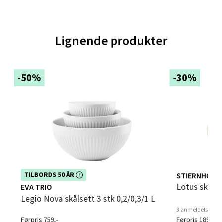
Lignende produkter
Trondheim - Sirkus Shopping
Falkenborgveien 5, 7044 Trondheim
-50%
-30%
Åpent i dag 09-21
0 i butikk
Velg
Ski - Thon Senter Ski
Dette produktet er inkludert i vår kampanje. Benytt
STIERNHOLM
TILBORDS 50 ÅR
deg av rabatten i dag!
Lotus skål 
EVA TRIO
Ski Storsenter, Jernbanesvingen 6, 1400 Ski
Legio Nova skålsett 3 stk 0,2/0,3/1 L
Åpent i dag 10-21
3 anmeldelser
Førpris 759,-
Førpris 189,-