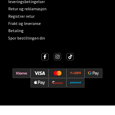
Åpent i dag 10-19
leveringsbetingelser
Retur og reklamasjon
0 i butikk
Registrer retur
Frakt og leveranse
Velg
Betaling
Spor bestillingen din
Lillehammer - Strandtorget
Strandtorget, 2609 Lillehammer
Åpent i dag 09-18
0 i butikk
Velg
Strømmen - Thon Senter Strømmen