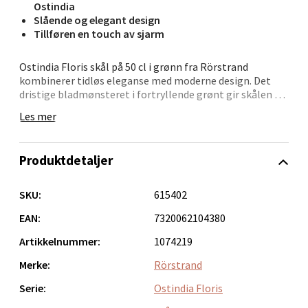
Ostindia
Slående og elegant design
Bergen - Oasen Senter
Tillføren en touch av sjarm
Folke Bernadottes vei 52, 5147 Fyllingsdalen
Ostindia Floris skål på 50 cl i grønn fra Rörstrand
kombinerer tidløs eleganse med moderne design. Det
Åpent i dag 10-18
dristige bladmønsteret i fortryllende grønt gir skålen en
0 i butikk
følelse av hverdagsluksus, perfekt for både servering av
Les mer
snacks eller som en del av en elegant borddekking.
Skålens sjenerøse proporsjoner og fengslende design
Velg
tilfører en sofistikert touch til enhver matopplevelse, og
Produktdetaljer
gjør den til et allsidig og imponerende valg til både
hverdagsbruk og spesielle anledninger.
SKU:
615402
Oppdal - Aunasenteret
EAN:
7320062104380
Artikkelnummer:
1074219
Aunasenteret, Sunndalsvegen 3, 7340 Oppdal
Åpent i dag 10-18
Merke:
Rörstrand
0 i butikk
Serie:
Ostindia Floris