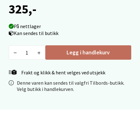
325,-
0 i butikk
På nettlager
Velg
Kan sendes til butikk
Legg i handlekurv
Ålesund - Thon Senter Moa
Langelandsvegen 25, 6010 Ålesund
Frakt og klikk & hent velges ved utsjekk
Åpent i dag 10-18
Denne varen kan sendes til valgfri Tilbords-butikk.
0 i butikk
Velg butikk i handlekurven.
Velg
Molde - Moldetorget