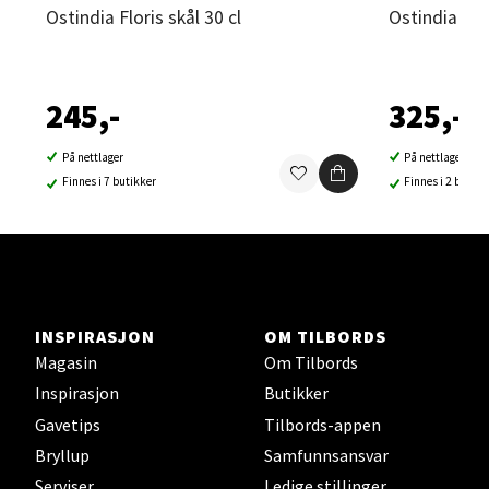
Ostindia Floris skål 30 cl
Ostindia Flo
Sortland - Sortland Storsenter
245,-
325,-
Strangata 26, 8400 Sortland
Åpent i dag 10-16
På nettlager
På nettlager
0 i butikk
Finnes i 7 butikker
Finnes i 2 butikk
Velg
INSPIRASJON
OM TILBORDS
Steinkjer - Thon Senter Steinkjer
Magasin
Om Tilbords
Inspirasjon
Butikker
Sjøfartsgata 2, 7714 Steinkjer
Gavetips
Tilbords-appen
Åpent i dag 10-18
Bryllup
Samfunnsansvar
0 i butikk
Serviser
Ledige stillinger