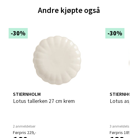
Åpent i dag 09-19
Andre kjøpte også
0 i butikk
Velg
-30%
-30%
Bergen - Thon Senter Sartor
Sartorvegen 12, 5353 Straume
Åpent i dag 10-18
0 i butikk
STIERNHOLM
STIERNHOLM
Lotus tallerken 27 cm krem
Lotus asjet
Velg
2 anmeldelser
3 anmeldelser
Førpris 229,-
Førpris 189,-