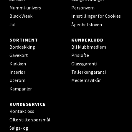
Mummi-univers
Personvern
Velg
Black Week
Innstillinger for Cookies
Jul
Åpenhetsloven
Leirvik - Stord
SORTIMENT
KUNDEKLUBB
Borddekking
Bli klubbmedlem
Torgbakken 2, 5401 Stord
Gavekort
Prisløfte
Åpent i dag 10-15
Kjøkken
Glassgaranti
0 i butikk
Interiør
Tallerkengaranti
Uterom
Medlemsvilkår
Velg
Kampanjer
KUNDESERVICE
Kontakt oss
Oslo - Thon Senter Storo
Ofte stilte spørsmål
Vitaminveien 7 - 9, 0485 Oslo
Salgs- og