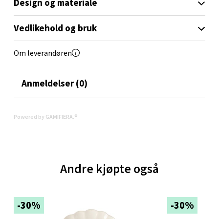
Design og materiale
Oppdal - Aunasenteret
Vedlikehold og bruk
Aunasenteret, Sunndalsvegen 3, 7340 Oppdal
Om leverandøren
Åpent i dag 10-19
0 i butikk
Anmeldelser (0)
Velg
Powered by GAMIFIERA.®
Orkanger - Thon Senter Orkanger
Andre kjøpte også
Thon Senter Orkanger, Orkdalsveien 113, 7300
Orkanger
Åpent i dag 09-20
-30%
-30%
0 i butikk