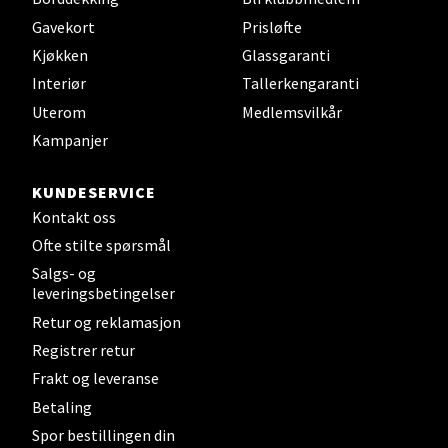
Gavekort
Prisløfte
Kjøkken
Glassgaranti
Steinkjer - Thon Senter Steinkjer
Interiør
Tallerkengaranti
Uterom
Medlemsvilkår
Sjøfartsgata 2, 7714 Steinkjer
Åpent i dag 10-20
Kampanjer
0 i butikk
KUNDESERVICE
Kontakt oss
Velg
Ofte stilte spørsmål
Salgs- og
leveringsbetingelser
Retur og reklamasjon
Leirvik - Stord
Registrer retur
Torgbakken 2, 5401 Stord
Frakt og leveranse
Åpent i dag 10-17
Betaling
0 i butikk
Spor bestillingen din