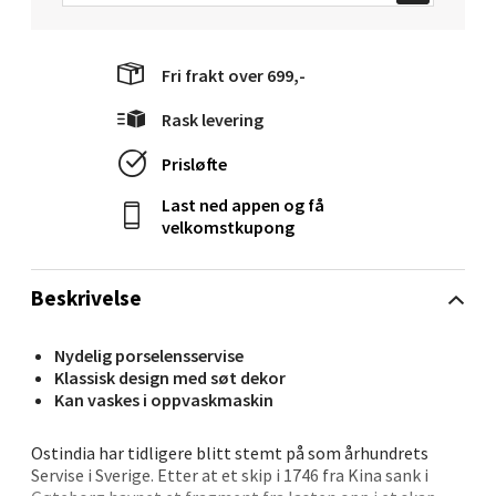
0 i butikk
Fri frakt over 699,-
Velg
Rask levering
Prisløfte
Molde - Moldetorget
Last ned appen og få
velkomstkupong
Torget 1, 6413 Molde
Åpent i dag 10-20
Beskrivelse
0 i butikk
Nydelig porselensservise
Klassisk design med søt dekor
Velg
Kan vaskes i oppvaskmaskin
Ostindia har tidligere blitt stemt på som århundrets
Servise i Sverige. Etter at et skip i 1746 fra Kina sank i
Narvik - Thon Senter Malmporten