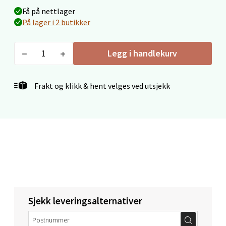
Få på nettlager
Velg
På lager i 2 butikker
Legg i handlekurv
Mo i Rana - Thon Senter Mo i Rana
Frakt og klikk & hent velges ved utsjekk
Fridtjof Nansensgate 22, 8622 Mo i Rana
Åpent i dag 09-19
0 i butikk
Velg
Ålesund - Thon Senter Moa
Sjekk leveringsalternativer
Langelandsvegen 25, 6010 Ålesund
Åpent i dag 10-20