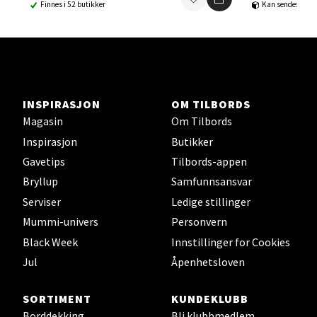
Ski - Thon Senter Ski
Finnes i 52 butikker
Kan sendes til b
Ski Storsenter, Jernbanesvingen 6, 1400 Ski
Åpent i dag 10-21
0 i butikk
INSPIRASJON
OM TILBORDS
Velg
Magasin
Om Tilbords
Inspirasjon
Butikker
Gavetips
Tilbords-appen
Bryllup
Samfunnsansvar
Sortland - Sortland Storsenter
Serviser
Ledige stillinger
Strangata 26, 8400 Sortland
Mummi-univers
Personvern
Åpent i dag 10-19
Black Week
Innstillinger for Cookies
0 i butikk
Jul
Åpenhetsloven
Velg
SORTIMENT
KUNDEKLUBB
Borddekking
Bli klubbmedlem