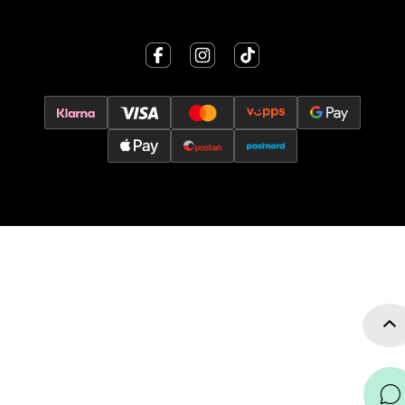
Velg
Oslo - Thon Senter Storo
Vitaminveien 7 - 9, 0485 Oslo
Åpent i dag 10-21
0 i butikk
Velg
Lillehammer - Strandtorget
Strandtorget, 2609 Lillehammer