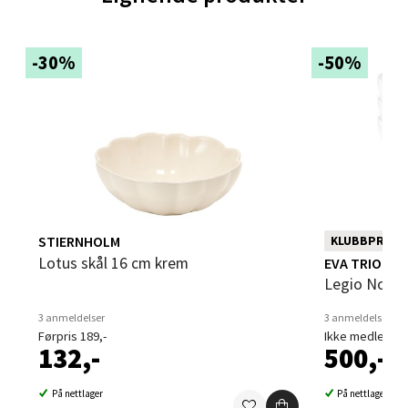
Åpent i dag 10-21
1 i butikk
-30%
-50%
Velg
Trondheim - Sirkus Shopping
Falkenborgveien 5, 7044 Trondheim
STIERNHOLM
KLUBBPRIS
Åpent i dag 09-21
Lotus skål 16 cm krem
EVA TRIO
0 i butikk
Legio Nova 
3 anmeldelser
3 anmeldelser
Velg
Førpris 189,-
Ikke medlem 99
132,-
500,-
På nettlager
På nettlager