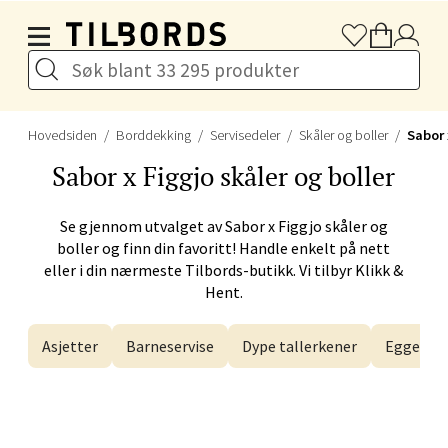
Hopp til hovedinnholdet
Åpent i dag 10-20
Velg
Hovedsiden
Borddekking
Servisedeler
Skåler og boller
Sabor 
Sabor x Figgjo
skåler og boller
Bergen - Galleriet
Se gjennom utvalget av
Sabor x Figgjo
skåler og
Torgalmenningen 8, 5014 Bergen
boller og finn din favoritt! Handle enkelt på nett
Åpent i dag 09-21
eller i din nærmeste Tilbords-butikk. Vi tilbyr Klikk &
Hent.
Velg
Asjetter
Barneservise
Dype tallerkener
Eggegla
Gjøvik - CC Gjøvik