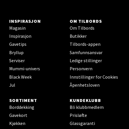
Stavanger og Sandnes -
Herbarium
INSPIRASJON
OM TILBORDS
Magasin
Om Tilbords
Lars Hertervigs gate 6, 4005 Stavanger
Åpent i dag 10-20
Inspirasjon
Butikker
Gavetips
Tilbords-appen
Bryllup
Samfunnsansvar
Velg
Serviser
Ledige stillinger
Mummi-univers
Personvern
Black Week
Innstillinger for Cookies
Bergen - Horisont
Jul
Åpenhetsloven
Myrdalsvegen 2, 5130 Nyborg
SORTIMENT
KUNDEKLUBB
Åpent i dag 10-21
Borddekking
Bli klubbmedlem
Gavekort
Prisløfte
Kjøkken
Glassgaranti
Velg