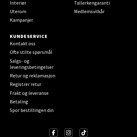
Interiør
Tallerkengaranti
Uterom
Medlemsvilkår
Kampanjer
Sandefjord - Hvaltorvet
KUNDESERVICE
Torget 7, 3210 Sandefjord
Kontakt oss
Åpent i dag 10-20
Ofte stilte spørsmål
Salgs- og
leveringsbetingelser
Velg
Retur og reklamasjon
Registrer retur
Frakt og leveranse
Tromsø - Jekta Storsenter
Betaling
Spor bestillingen din
Karlsøyveien 12, 9015 Tromsø
Åpent i dag 10-21