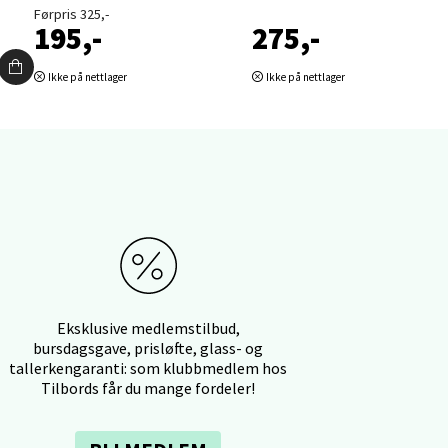
elg
Førpris 325,-
195,-
275,-
Ikke på nettlager
Ikke på nettlager
elg
Eksklusive medlemstilbud,
bursdagsgave, prisløfte, glass- og
tallerkengaranti: som klubbmedlem hos
elg
Tilbords får du mange fordeler!