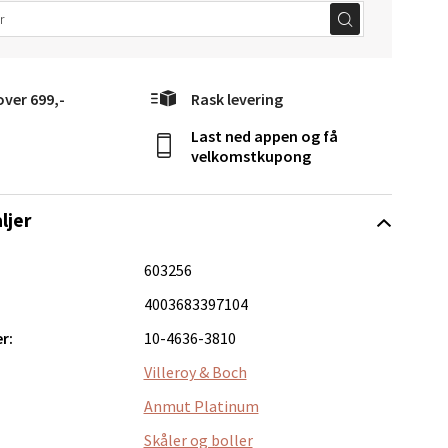
over 699,-
Rask levering
Last ned appen og få
elg
velkomstkupong
ljer
603256
4003683397104
Vel
r:
10-4636-3810
g
Villeroy & Boch
Anmut Platinum
Skåler og boller