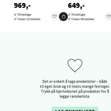
969,-
649,-
8 i bu
På nettlager
På nettlager
Finnes i 32 butikker
Finnes i 48 butikker
Orka
Thon S
Åpent i
1 i bu
Sand
Det er enkelt å lage ønskelister – både
Brodtk
til eget bruk og til livets mange feiringer.
Åpent i
Trykk på hjerteikonet på produkter for å
legge i ønskeliste.
5 i bu