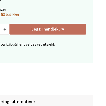
ager
elg
i 53 butikker
Legg i handlekurv
 og klikk & hent velges ved utsjekk
elg
elg
eringsalternativer