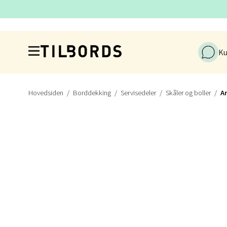
Stav
Hopp til hovedinnholdet
Gartne
Ku
Åpent i
5 i bu
Hovedsiden
Borddekking
Servisedeler
Skåler og boller
A
Stav
Gamle 
Åpent i
19 i b
Berg