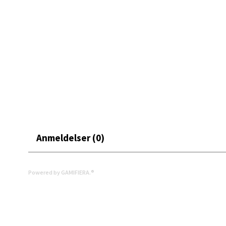
Leva
Moafjæ
Åpent i
10 i b
Mand
Skarvø
Åpent i
Anmeldelser (0)
12 i b
Powered by GAMIFIERA.®
Mo i
Fridtjo
Åpent i