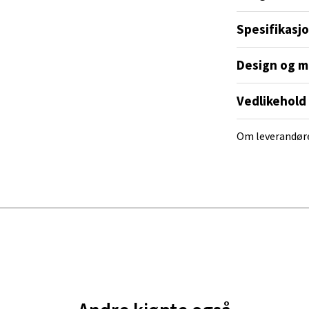
nger - Magneten
Spesifikasj
ra 14, 7606 Levanger
 dag 10-20
V
Design og m
utikk
Vedlikehold
al - Alti Mandal
Om leverandør
yveien 55, 4517 Mandal
 dag 10-20
V
utikk
 Rana - Thon Senter Mo i Rana
f Nansensgate 22, 8622 Mo i Rana
 dag 09-19