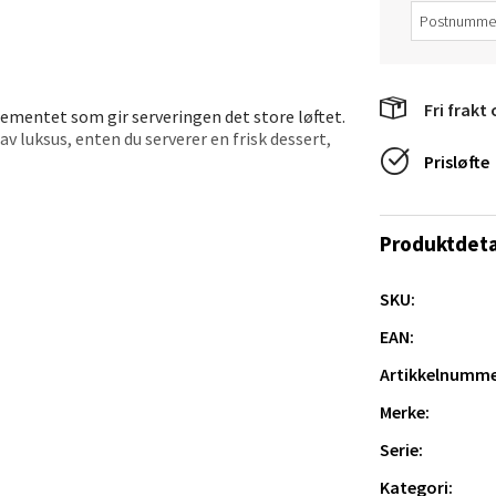
e/Jæren - M44
Fri frakt 
veien 2, 4340 Bryne
lementet som gir serveringen det store løftet.
 dag 10-20
av luksus, enten du serverer en frisk dessert,
V
Prisløfte
utikk
ent for sin høye porselensstandard. Den tåler
latinum-serien – for deg som liker å dekke et
Produktdeta
anger og Sandnes - Thon Senter
a
SKU:
EAN:
rossen nr 9, 4042 Stavanger
 dag 10-20
Artikkelnumme
Merke:
tikk
esielt.
Serie:
Kategori: