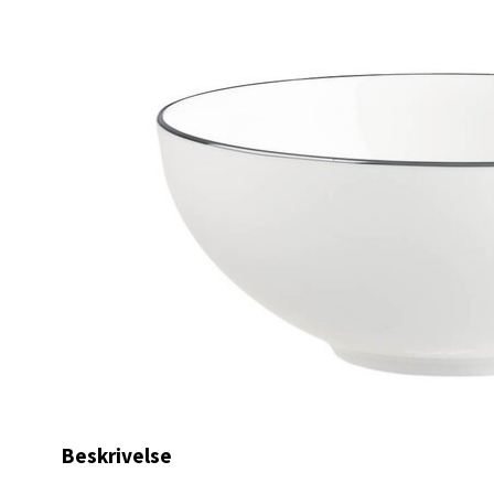
Lagune
Åpent i
24 i b
Kris
Lillem
Åpent i
22 i b
Oslo
Erich 
Åpent i
Beskrivelse
12 i b