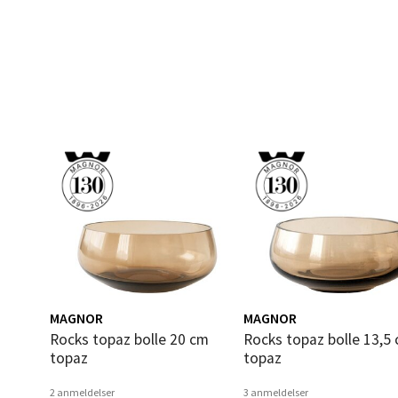
Narv
Bolags
Åpent i
10 i b
Berg
Folke B
Åpent i
4 i bu
MAGNOR
MAGNOR
Oppd
Rocks topaz bolle 20 cm
Rocks topaz bolle 13,5 cm
topaz
topaz
Aunase
Åpent i
2 anmeldelser
3 anmeldelser