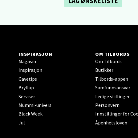
LAG ØNSKELISTE
Berg
Sartor
Åpent i
6 i bu
INSPIRASJON
OM TILBORDS
Tron
Magasin
Om Tilbords
Inspirasjon
Butikker
Falken
Gavetips
Tilbords-appen
Åpent i
Bryllup
Samfunnsansvar
2 i bu
Serviser
Ledige stillinger
Mummi-univers
Personvern
Black Week
Innstillinger for Co
Ski 
Jul
Åpenhetsloven
Ski Sto