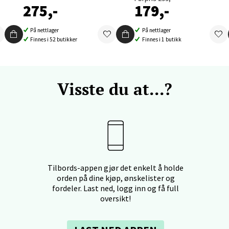
V
275,-
179,-
tikk
På nettlager
På nettlager
Finnes i 52 butikker
Finnes i 1 butikk
nger - Thon Senter Orkanger
enter Orkanger, Orkdalsveien 113, 7300 Orkanger
Visste du at...?
 dag 09-20
V
tikk
vika - Thon Senter Sandvika
Tilbords-appen gjør det enkelt å holde
orbsgate 7, 1338 Sandvika
orden på dine kjøp, ønskelister og
 dag 10-21
fordeler. Last ned, logg inn og få full
V
oversikt!
tikk