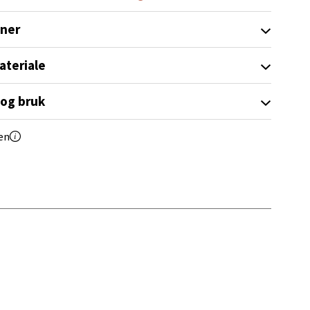
oner
elg
ateriale
 og bruk
en
elg