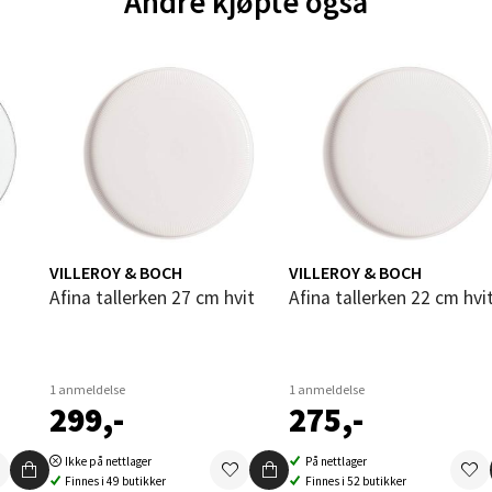
Andre kjøpte også
V
utikk
und - Thon Senter Moa
andsvegen 25, 6010 Ålesund
 dag 10-20
V
utikk
VILLEROY & BOCH
VILLEROY & BOCH
Afina tallerken 27 cm hvit
Afina tallerken 22 cm hvi
e - Moldetorget
 1, 6413 Molde
 dag 10-20
1 anmeldelse
1 anmeldelse
V
299,-
275,-
utikk
Ikke på nettlager
På nettlager
Finnes i 49 butikker
Finnes i 52 butikker