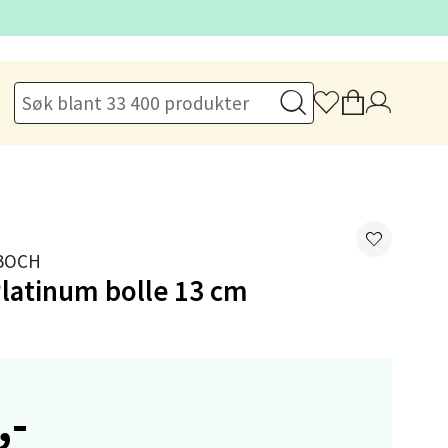
elg
 BOCH
latinum bolle 13 cm
elg
,-