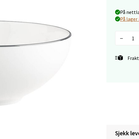
veien 1, 5239 Bergen
 dag 10-21
På nettl
V
På lager 
utikk
tiansand - Markens
Frakt
arkens markensgate 25B, 4611 Kristiansand
 dag 09-18
V
utikk
 - Linderud
Mogensøns vei 38, 0594 Oslo
 dag 10-21
V
utikk
Sjekk lev