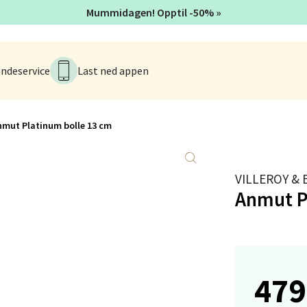
Mummidagen! Opptil -50% »
anger og Sandnes - Kilden Senter
rveien 16, 4016 Stavanger
ndeservice
Last ned appen
 dag 10-20
V
tikk
nmut Platinum bolle 13 cm
anger og Sandnes - Kvadrat
VILLEROY &
Stokkavei 1, 4313 Sandnes
Anmut P
 dag 10-21
V
utikk
479
en - Thon Senter Lagunen