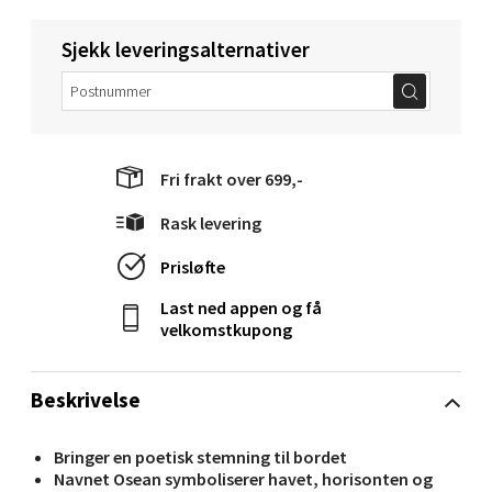
Molde - Moldetorget
Sjekk leveringsalternativer
Torget 1, 6413 Molde
Åpent i dag 10-18
0 i butikk
Fri frakt over 699,-
Velg
Rask levering
Prisløfte
Last ned appen og få
Narvik - Thon Senter Malmporten
velkomstkupong
Bolagsgata 1, 8514 Narvik
Åpent i dag 10-18
Beskrivelse
0 i butikk
Bringer en poetisk stemning til bordet
Navnet Osean symboliserer havet, horisonten og
Velg