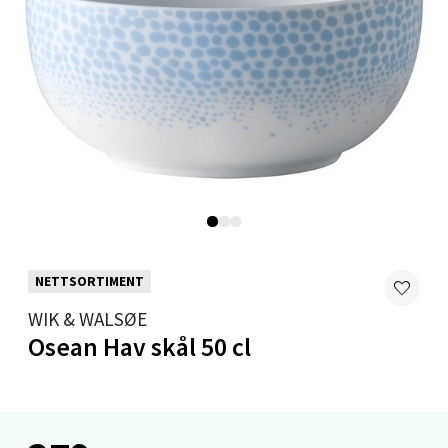
0 i butikk
Velg
Mandal - Alti Mandal
Skarvøyveien 55, 4517 Mandal
Åpent i dag 10-18
0 i butikk
NETTSORTIMENT
WIK & WALSØE
Velg
Osean Hav skål 50 cl
Mo i Rana - Thon Senter Mo i Rana