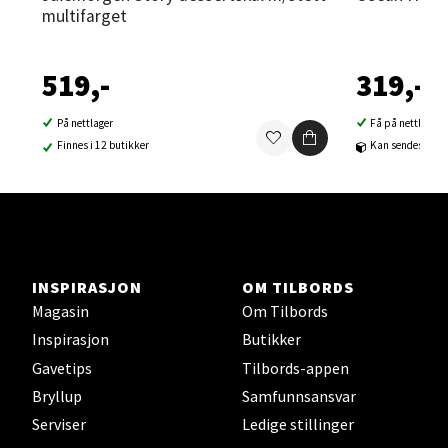
Velg
multifarget
519,-
319,-
Sortland - Sortland Storsenter
På nettlager
Få på nettlager
Finnes i 12 butikker
Kan sendes til b
Strangata 26, 8400 Sortland
Åpent i dag 10-16
0 i butikk
Velg
INSPIRASJON
OM TILBORDS
Magasin
Om Tilbords
Inspirasjon
Butikker
Steinkjer - Thon Senter Steinkjer
Gavetips
Tilbords-appen
Bryllup
Samfunnsansvar
Sjøfartsgata 2, 7714 Steinkjer
Serviser
Ledige stillinger
Åpent i dag 10-18