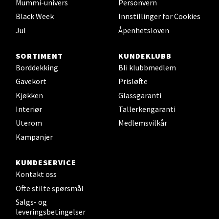
Mummi-univers
Personvern
0 i butikk
Black Week
Innstillinger for Cookies
Jul
Åpenhetsloven
Velg
SORTIMENT
KUNDEKLUBB
Borddekking
Bli klubbmedlem
Gavekort
Prisløfte
Leirvik - Stord
Kjøkken
Glassgaranti
Torgbakken 2, 5401 Stord
Interiør
Tallerkengaranti
Åpent i dag 10-15
Uterom
Medlemsvilkår
0 i butikk
Kampanjer
Velg
KUNDESERVICE
Kontakt oss
Ofte stilte spørsmål
Salgs- og
Oslo - Thon Senter Storo
leveringsbetingelser