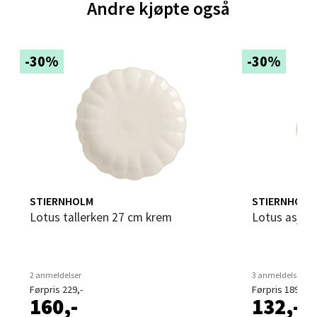
Andre kjøpte også
Brodtkorbsgate 7, 1338 Sandvika
Åpent i dag 09-19
-30%
-30%
0 i butikk
Velg
Bergen - Thon Senter Sartor
STIERNHOLM
STIERNHOLM
Sartorvegen 12, 5353 Straume
Lotus tallerken 27 cm krem
Lotus asjet
Åpent i dag 10-18
0 i butikk
2 anmeldelser
3 anmeldelser
Velg
Førpris 229,-
Førpris 189,-
160,-
132,-