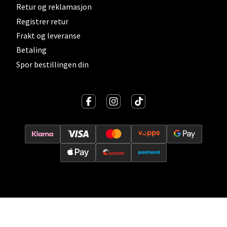
Retur og reklamasjon
Vitaminveien 7 - 9, 0485 Oslo
Registrer retur
Åpent i dag 10-19
Frakt og leveranse
0 i butikk
Betaling
Spor bestillingen din
Velg
Lillehammer - Strandtorget
Strandtorget, 2609 Lillehammer
Åpent i dag 09-18
0 i butikk
Velg