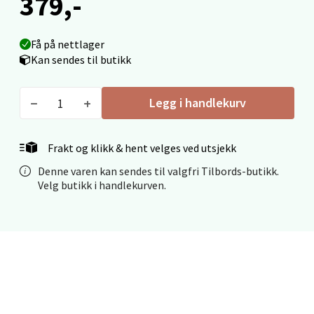
379,-
Fridtjof Nansensgate 22, 8622 Mo i Rana
Åpent i dag 10-18
Få på nettlager
0 i butikk
Kan sendes til butikk
Velg
Legg i handlekurv
Frakt og klikk & hent velges ved utsjekk
Ålesund - Thon Senter Moa
Denne varen kan sendes til valgfri Tilbords-butikk.
Velg butikk i handlekurven.
Langelandsvegen 25, 6010 Ålesund
Åpent i dag 10-18
0 i butikk
Velg