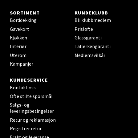
Sjøfartsgata 2, 7714 Steinkjer
Åpent i dag 10-20
SORTIMENT
KUNDEKLUBB
Borddekking
Bli klubbmedlem
0 i butikk
Gavekort
Prisløfte
Kjøkken
Glassgaranti
Velg
Interiør
Tallerkengaranti
Uterom
Medlemsvilkår
Kampanjer
Leirvik - Stord
KUNDESERVICE
Torgbakken 2, 5401 Stord
Kontakt oss
Åpent i dag 10-17
Ofte stilte spørsmål
0 i butikk
Salgs- og
leveringsbetingelser
Velg
Retur og reklamasjon
Registrer retur
Frakt og leveranse