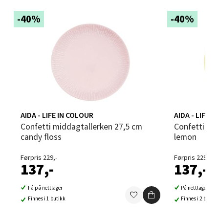
-40%
-40%
Sandvika - Thon Senter Sandvika
Brodtkorbsgate 7, 1338 Sandvika
Åpent i dag 10-21
0 i butikk
Velg
AIDA - LIFE IN COLOUR
AIDA - LIFE I
Confetti middagtallerken 27,5 cm
Confetti middagstallerken 27,5 cm
candy floss
lemon
Bergen - Thon Senter Sartor
Førpris 229,-
Førpris 229,-
137,-
137,-
Sartorvegen 12, 5353 Straume
Åpent i dag 10-21
Få på nettlager
På nettlager
0 i butikk
Finnes i 1 butikk
Finnes i 2 butikk