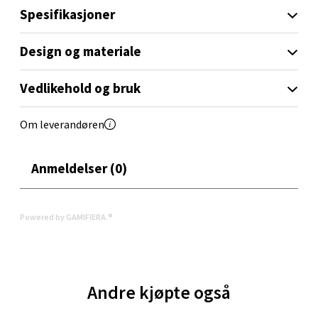
Aunasenteret, Sunndalsvegen 3, 7340 Oppdal
Spesifikasjoner
Åpent i dag 10-19
0 i butikk
Design og materiale
Velg
Vedlikehold og bruk
Om leverandøren
Orkanger - Thon Senter Orkanger
Anmeldelser (0)
Thon Senter Orkanger, Orkdalsveien 113, 7300
Orkanger
Åpent i dag 09-20
Powered by GAMIFIERA.®
1 i butikk
Velg
Andre kjøpte også