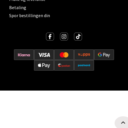
Betaling
Oslo - Thon Senter Storo
Spor bestillingen din
Vitaminveien 7 - 9, 0485 Oslo
Åpent i dag 10-21
0 i butikk
Velg
Lillehammer - Strandtorget
Strandtorget, 2609 Lillehammer
Åpent i dag 09-20
0 i butikk