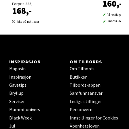
160,-
0 i butikk
Førpris 335,-
168,-
På nettlager
Velg
Finnes i 56 buti
Ikke på nettlager
Sortland - Sortland Storsenter
Strangata 26, 8400 Sortland
INSPIRASJON
OM TILBORDS
Åpent i dag 10-19
Magasin
Om Tilbords
Inspirasjon
Butikker
0 i butikk
Gavetips
Tilbords-appen
Velg
Bryllup
Samfunnsansvar
Serviser
Ledige stillinger
Mummi-univers
Personvern
Black Week
Innstillinger for Cookies
Steinkjer - Thon Senter Steinkjer
Jul
Åpenhetsloven