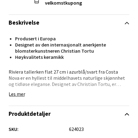
Kristiansand - Markens
velkomstkupong
Lillemarkens markensgate 25B, 4611
Kristiansand
Beskrivelse
Åpent i dag 09-18
0 i butikk
Produsert i Europa
Designet av den internasjonalt anerkjente
blomsterkunstneren Christian Tortu
Velg
Høykvalitets keramikk
Riviera tallerken flat 27 cm i azurblå/svart fra Costa
Nova er en hyllest til middelhavets naturlige skjønnhet
Oslo - Linderud
og tidløse eleganse. Designet av Christian Tortu, er
denne tallerkenen en del av en fengslende
Les mer
porselenskolleksjon inspirert av rivieraens strålende
Erich Mogensøns vei 38, 0594 Oslo
kystlandskap.
Åpent i dag 10-21
Produktdetaljer
Den flate tallerkenen på 27 cm er ideell for servering av
0 i butikk
hovedretter eller som en iøynefallende del av en
dekorativ borddekking. De azurblå og svarte tonene
SKU:
624023
Velg
skaper en vakker kontrast som reflekterer havets dyp og