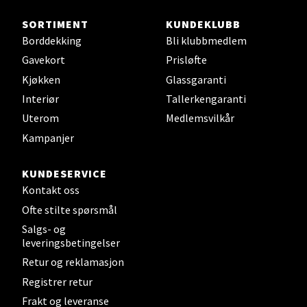
Skarvøyveien 55, 4517 Mandal
SORTIMENT
KUNDEKLUBB
Åpent i dag 10-20
Borddekking
Bli klubbmedlem
0 i butikk
Gavekort
Prisløfte
Kjøkken
Glassgaranti
Velg
Interiør
Tallerkengaranti
Uterom
Medlemsvilkår
Kampanjer
Mo i Rana - Thon Senter Mo i
KUNDESERVICE
Rana
Kontakt oss
Ofte stilte spørsmål
Fridtjof Nansensgate 22, 8622 Mo i Rana
Salgs- og
Åpent i dag 09-19
leveringsbetingelser
0 i butikk
Retur og reklamasjon
Registrer retur
Velg
Frakt og leveranse