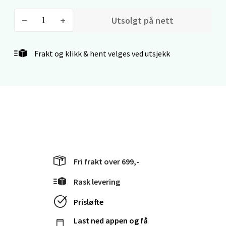
Åpent i dag 10-21
0 i butikk
Utsolgt på nett
Velg
Frakt og klikk & hent velges ved utsjekk
Bergen - Thon Senter Lagunen
Laguneveien 1, 5239 Bergen
Åpent i dag 10-21
0 i butikk
Fri frakt over 699,-
Velg
Rask levering
Prisløfte
Last ned appen og få