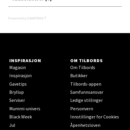
0 i butikk
Powered by GAMIFIERA.®
Velg
Levanger - Magneten
INSPIRASJON
OM TILBORDS
Moafjæra 14, 7606 Levanger
Magasin
Om Tilbords
Åpent i dag 10-20
Inspirasjon
Butikker
0 i butikk
Gavetips
Tilbords-appen
Bryllup
Samfunnsansvar
Velg
Serviser
Ledige stillinger
Mummi-univers
Personvern
Black Week
Innstillinger for Cookies
Mandal - Alti Mandal
Jul
Åpenhetsloven