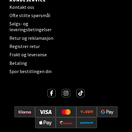
Lillehammer - Strandtorget
Kontakt oss
Ofte stilte spørsmål
Strandtorget, 2609 Lillehammer
Salgs- og
Åpent i dag 09-20
leveringsbetingelser
0 i butikk
Retur og reklamasjon
Registrer retur
Velg
Frakt og leveranse
Betaling
Spor bestillingen din
Strømmen - Thon Senter Strømmen
Støperivn. 5, 2010 Strømmen
Åpent i dag 10-21
0 i butikk
Velg