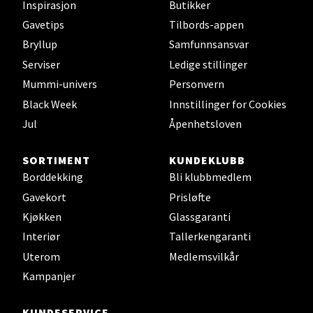
Inspirasjon
Butikker
Åpent i dag 10-17
Gavetips
Tilbords-appen
0 i butikk
Bryllup
Samfunnsansvar
Serviser
Ledige stillinger
Velg
Mummi-univers
Personvern
Black Week
Innstillinger for Cookies
Jul
Åpenhetsloven
Oslo - Thon Senter Storo
SORTIMENT
KUNDEKLUBB
Vitaminveien 7 - 9, 0485 Oslo
Borddekking
Bli klubbmedlem
Åpent i dag 10-21
Gavekort
Prisløfte
0 i butikk
Kjøkken
Glassgaranti
Interiør
Tallerkengaranti
Velg
Uterom
Medlemsvilkår
Kampanjer
KUNDESERVICE