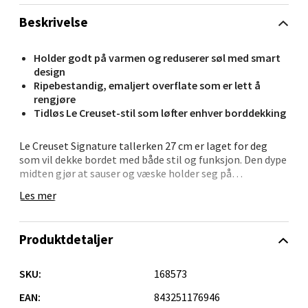
Beskrivelse
Velg
Holder godt på varmen og reduserer søl med smart
design
Ripebestandig, emaljert overflate som er lett å
Oppdal - Aunasenteret
rengjøre
Tidløs Le Creuset-stil som løfter enhver borddekking
Aunasenteret, Sunndalsvegen 3, 7340 Oppdal
Åpent i dag 10-19
Le Creuset Signature tallerken 27 cm er laget for deg
0 i butikk
som vil dekke bordet med både stil og funksjon. Den dype
midten gjør at sauser og væske holder seg på
tallerkenen, og den ikoniske kanten med tre ringer
Les mer
Velg
setter et klassisk preg på måltidet – uansett om det er
pasta, gryte eller salat som serveres.
Produktdetaljer
Tallerkenen er laget i slitesterkt stentøy som holder
godt på varmen, og tåler både ovn, mikrobølgeovn og
Orkanger - Thon Senter Orkanger
oppvaskmaskin. En solid hverdagsfavoritt som gjør
SKU:
168573
måltidet litt mer innbydende – gang på gang.
Thon Senter Orkanger, Orkdalsveien 113, 7300
EAN:
843251176946