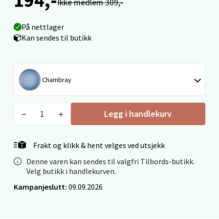
Ålesund - Thon Senter Moa
Ikke medlem 309,-
Langelandsvegen 25, 6010 Ålesund
På nettlager
Åpent i dag 10-20
Kan sendes til butikk
0 i butikk
Velg
Chambray
Legg i handlekurv
Molde - Moldetorget
Frakt og klikk & hent velges ved utsjekk
Torget 1, 6413 Molde
Åpent i dag 10-20
Denne varen kan sendes til valgfri Tilbords-butikk.
Velg butikk i handlekurven.
0 i butikk
Kampanjeslutt:
09.09.2026
Velg