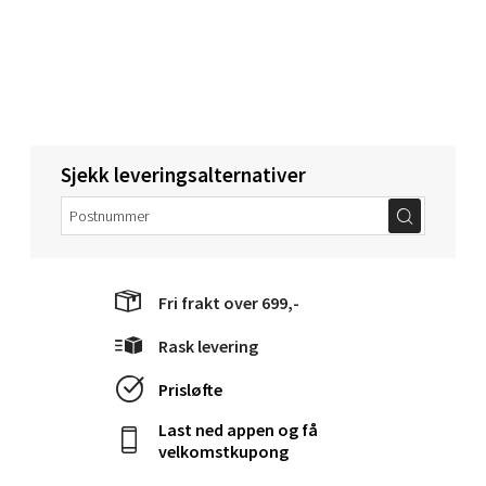
Narvik - Thon Senter Malmporten
Bolagsgata 1, 8514 Narvik
Åpent i dag 10-20
Sjekk leveringsalternativer
0 i butikk
Velg
Fri frakt over 699,-
Bergen - Oasen Senter
Rask levering
Prisløfte
Folke Bernadottes vei 52, 5147 Fyllingsdalen
Åpent i dag 10-21
Last ned appen og få
velkomstkupong
0 i butikk