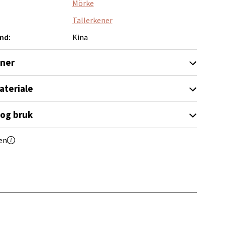
Mörke
Tallerkener
nd:
Kina
elg
oner
ateriale
 og bruk
elg
en