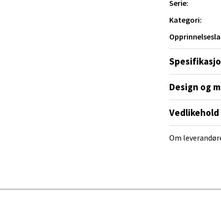
al - Alti Mandal
Serie:
Kategori:
yveien 55, 4517 Mandal
Opprinnelsesla
 dag 10-20
V
tikk
Spesifikasj
Design og m
 Rana - Thon Senter Mo i Rana
Vedlikehold
f Nansensgate 22, 8622 Mo i Rana
 dag 09-19
V
Om leverandør
tikk
und - Thon Senter Moa
andsvegen 25, 6010 Ålesund
 dag 10-20