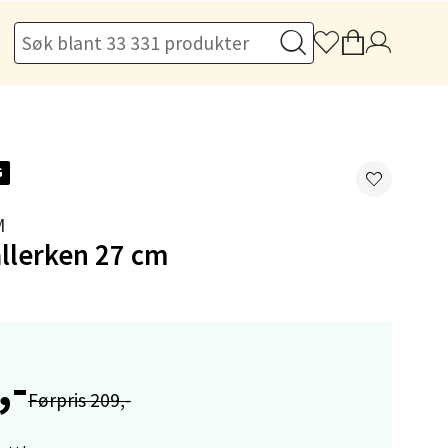
elg
G
M
llerken 27 cm
elg
,-
Førpris 209,-