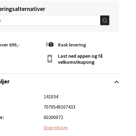
eringsalternativer
over 699,-
Rask levering
Vel
g
Last ned appen og få
velkomstkupong
ljer
141034
7070549107433
elg
r:
60200072
Stiernholm