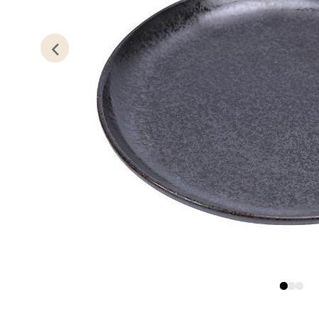
Lillem
Åpent i
0 i bu
Oslo
Erich 
Åpent i
0 i bu
Bryn
Jupiter
Åpent i
0 i bu