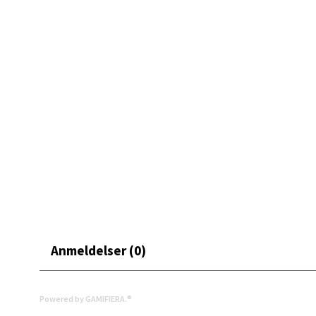
Mand
Skarvø
Åpent i
0 i bu
Mo i
Fridtjo
Åpent i
0 i bu
Anmeldelser (0)
Åles
Langel
Powered by GAMIFIERA.®
Åpent i