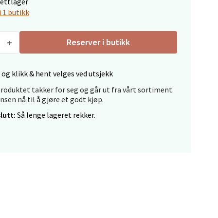
nettlager
i 1 butikk
elg
Reserver i butikk
 og klikk & hent velges ved utsjekk
roduktet takker for seg og går ut fra vårt sortiment.
ansen nå til å gjøre et godt kjøp.
elg
lutt:
Så lenge lageret rekker.
elg