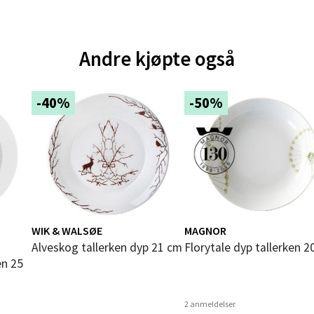
V
tikk
Andre kjøpte også
e - Moldetorget
-40%
-50%
 1, 6413 Molde
 dag 10-20
V
tikk
ik - Thon Senter Malmporten
WIK & WALSØE
MAGNOR
gata 1, 8514 Narvik
n i
Alveskog tallerken dyp 21 cm
Florytale dyp tallerken 
 dag 10-20
V
tikk
2 anmeldelser