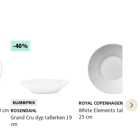
elg
-40%
elg
ROYAL COPENHAGEN
KLUBBPRIS
20 cm
White Elements tallerken dyp
ROSENDAHL
elg
25 cm
Grand Cru dyp tallerken 19
cm