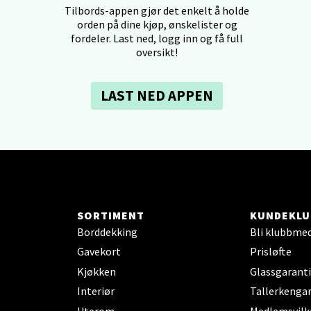
Tilbords-appen gjør det enkelt å holde
dheim - Sirkus Shopping
orden på dine kjøp, ønskelister og
fordeler. Last ned, logg inn og få full
borgveien 5, 7044 Trondheim
oversikt!
 dag 09-21
V
tikk
LAST NED APPEN
- Thon Senter Ski
rsenter, Jernbanesvingen 6, 1400 Ski
 dag 10-21
V
SORTIMENT
KUNDEKLU
tikk
Borddekking
Bli klubbme
Gavekort
Prisløfte
land - Sortland Storsenter
Kjøkken
Glassgaranti
Interiør
Tallerkengar
ata 26, 8400 Sortland
Uterom
Medlemsvilk