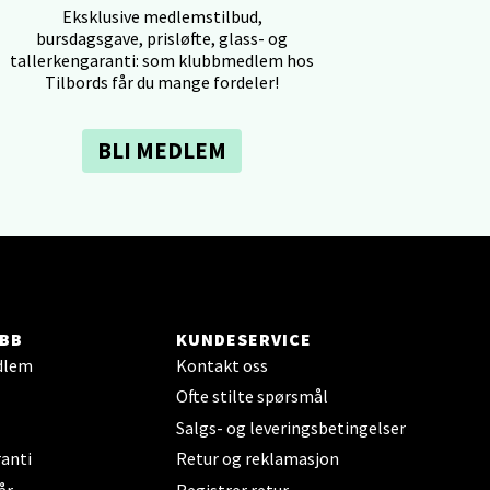
Eksklusive medlemstilbud,
bursdagsgave, prisløfte, glass- og
tallerkengaranti: som klubbmedlem hos
Tilbords får du mange fordeler!
elg
BLI MEDLEM
elg
BB
KUNDESERVICE
dlem
Kontakt oss
Ofte stilte spørsmål
Salgs- og leveringsbetingelser
anti
Retur og reklamasjon
år
Registrer retur