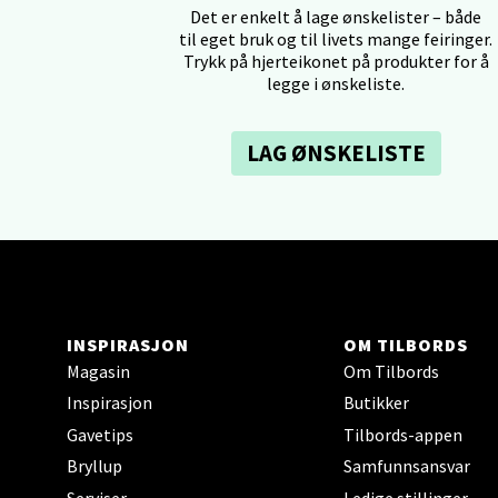
Det er enkelt å lage ønskelister – både
Tron
til eget bruk og til livets mange feiringer.
Trykk på hjerteikonet på produkter for å
Falken
legge i ønskeliste.
Åpent i
0 i bu
LAG ØNSKELISTE
Ski 
Ski Sto
Åpent i
INSPIRASJON
OM TILBORDS
0 i bu
Magasin
Om Tilbords
Inspirasjon
Butikker
Sort
Gavetips
Tilbords-appen
Bryllup
Samfunnsansvar
Strang
Serviser
Ledige stillinger