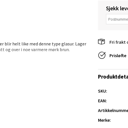
Sjekk lev
anger og Sandnes - Thon Senter
a
rossen nr 9, 4042 Stavanger
Fri frakt 
er blir helt like med denne type glasur. Lager
 dag 10-20
rått og over i noe varmere mørk brun.
Prisløfte
tikk
Produktdeta
nger - Magneten
SKU:
ra 14, 7606 Levanger
 dag 10-20
EAN:
V
tikk
Artikkelnumme
Merke: