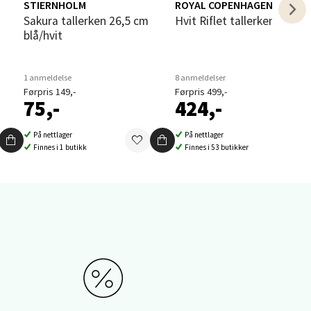
STIERNHOLM
ROYAL COPENHAGEN
elg
i
Sakura tallerken 26,5 cm
Hvit Riflet tallerken 27 cm
blå/hvit
1 anmeldelse
8 anmeldelser
Førpris 149,-
Førpris 499,-
75,-
424,-
elg
På nettlager
På nettlager
Finnes i 1 butikk
Finnes i 53 butikker
elg