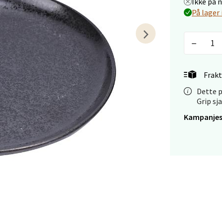
Ikke på 
arkens markensgate 25B, 4611 Kristiansand
På lager 
 dag 09-18
V
tikk
 - Linderud
Frakt
Dette p
Mogensøns vei 38, 0594 Oslo
Grip sj
 dag 10-21
V
Kampanjes
tikk
e/Jæren - M44
veien 2, 4340 Bryne
 dag 10-20
V
tikk