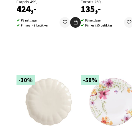
Førpris 499,-
Førpris 269,-
Berg
424,-
135,-
Folke B
På nettlager
På nettlager
Åpent i
Finnes i 49 butikker
Finnes i 55 butikker
0 i bu
Oppd
Aunase
Åpent i
-30%
-50%
0 i bu
Orka
Thon S
Åpent i