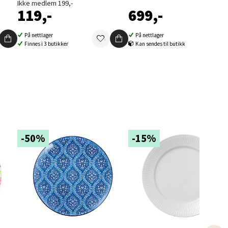
Ikke medlem 199,-
119,-
699,-
På nettlager
På nettlager
Finnes i 3 butikker
Kan sendes til butikk
elg
-50%
-15%
elg