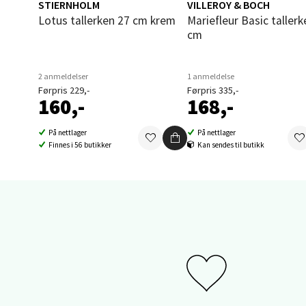
STIERNHOLM
VILLEROY & BOCH
Lotus tallerken 27 cm krem
Mariefleur Basic tallerken 27
0 i bu
cm
Sand
2 anmeldelser
1 anmeldelse
Førpris 229,-
Førpris 335,-
160,-
168,-
Brodtk
Åpent i
På nettlager
På nettlager
Finnes i 56 butikker
Kan sendes til butikk
0 i bu
Berg
Sartor
Åpent i
0 i bu