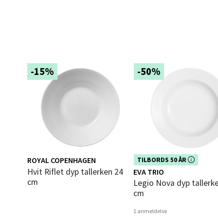
0 i bu
Mold
-15%
-50%
Torget
Åpent i
0 i bu
Narv
ROYAL COPENHAGEN
Dette produktet er inkludert i vår
TILBORDS 50 ÅR
Bolags
kampanje. Benytt deg av rabatte
Hvit Riflet dyp tallerken 24
Åpent i
EVA TRIO
dag!
cm
Legio Nova dyp tallerken 25
0 i bu
cm
1 anmeldelse