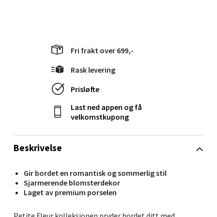
Langelandsvegen 25, 6010 Ålesund
Åpent i dag 10-18
0 i butikk
Fri frakt over 699,-
Rask levering
Velg
Prisløfte
Last ned appen og få
velkomstkupong
Molde - Moldetorget
Torget 1, 6413 Molde
Beskrivelse
Åpent i dag 10-18
0 i butikk
Gir bordet en romantisk og sommerlig stil
Sjarmerende blomsterdekor
Laget av premium porselen
Velg
Petite Fleur kolleksjonen pryder bordet ditt med