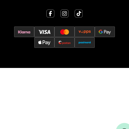
Åpent i dag 10-15
0 i butikk
Velg
Oslo - Thon Senter Storo
Vitaminveien 7 - 9, 0485 Oslo
Åpent i dag 10-19
0 i butikk
Velg