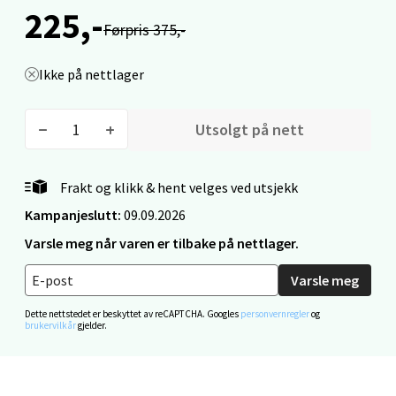
225,-
0 i butikk
Førpris 375,-
Ikke på nettlager
Velg
Utsolgt på nett
Mo i Rana - Thon Senter Mo i Rana
Frakt og klikk & hent velges ved utsjekk
Fridtjof Nansensgate 22, 8622 Mo i Rana
Kampanjeslutt:
09.09.2026
Åpent i dag 10-18
Varsle meg når varen er tilbake på nettlager.
0 i butikk
Varsle meg
Velg
Dette nettstedet er beskyttet av reCAPTCHA. Googles
personvernregler
og
brukervilkår
gjelder.
Ålesund - Thon Senter Moa