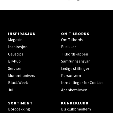
Ski - Thon Senter Ski
Ski Storsenter, Jernbanesvingen 6, 1400 Ski
INSPIRASJON
OM TILBORDS
Åpent i dag 10-19
Magasin
Om Tilbords
0 i butikk
Inspirasjon
Butikker
Gavetips
Tilbords-appen
Velg
Bryllup
Samfunnsansvar
Serviser
Ledige stillinger
Mummi-univers
Personvern
Sortland - Sortland Storsenter
Black Week
Innstillinger for Cookies
Jul
Åpenhetsloven
Strangata 26, 8400 Sortland
Åpent i dag 10-16
SORTIMENT
KUNDEKLUBB
0 i butikk
Borddekking
Bli klubbmedlem