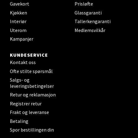
Gavekort
Prisløfte
Velg
Kjøkken
Glassgaranti
Interiør
Tallerkengaranti
Uterom
Medlemsvilkår
Kampanjer
Steinkjer - Thon Senter Steinkjer
Sjøfartsgata 2, 7714 Steinkjer
KUNDESERVICE
Åpent i dag 10-18
Kontakt oss
Ofte stilte spørsmål
0 i butikk
Salgs- og
leveringsbetingelser
Velg
Retur og reklamasjon
Registrer retur
Frakt og leveranse
Leirvik - Stord
Betaling
Spor bestillingen din
Torgbakken 2, 5401 Stord