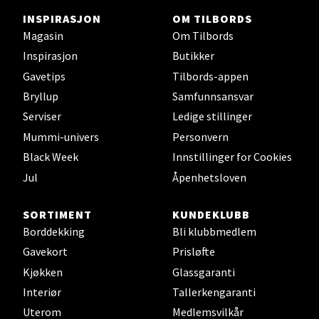
INSPIRASJON
OM TILBORDS
Velg
Magasin
Om Tilbords
Inspirasjon
Butikker
Gavetips
Tilbords-appen
Ålesund - Thon Senter Moa
Bryllup
Samfunnsansvar
Serviser
Ledige stillinger
Langelandsvegen 25, 6010 Ålesund
Mummi-univers
Personvern
Åpent i dag 10-20
Black Week
Innstillinger for Cookies
0 i butikk
Jul
Åpenhetsloven
Velg
SORTIMENT
KUNDEKLUBB
Borddekking
Bli klubbmedlem
Gavekort
Prisløfte
Molde - Moldetorget
Kjøkken
Glassgaranti
Interiør
Tallerkengaranti
Torget 1, 6413 Molde
Uterom
Medlemsvilkår