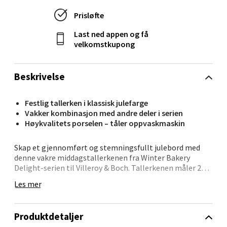
Prisløfte
Velg
Last ned appen og få
velkomstkupong
Bryne/Jæren - M44
Beskrivelse
Jupiterveien 2, 4340 Bryne
Åpent i dag 10-20
Festlig tallerken i klassisk julefarge
Vakker kombinasjon med andre deler i serien
0 i butikk
Høykvalitets porselen – tåler oppvaskmaskin
Velg
Skap et gjennomført og stemningsfullt julebord med
denne vakre middagstallerkenen fra Winter Bakery
Delight-serien til Villeroy & Boch. Tallerkenen måler 27
cm og har et varmt og innbydende design i rødt, som
Les mer
passer perfekt til både julemiddag og småretter.
Stavanger og Sandnes - Thon
Laget i høykvalitets porselen og dekorert med
Senter Madla
Produktdetaljer
nostalgiske vinterdetaljer, setter den et klassisk preg på