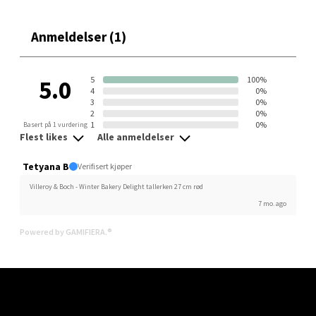
Mandal - Alti Mandal
Anmeldelser (1)
Skarvøyveien 55, 4517 Mandal
Åpent i dag 10-20
5
100%
5.0
4
0%
0 i butikk
3
0%
2
0%
1
0%
Basert på 1 vurdering
Velg
Flest likes
Alle anmeldelser
Tetyana B
Verifisert kjøper
Villeroy & Boch - Winter Bakery Delight tallerken 27 cm rød
Mo i Rana - Thon Senter Mo i
7 mo. ago
Rana
Powered by GAMIFIERA.®
Fridtjof Nansensgate 22, 8622 Mo i Rana
Åpent i dag 09-19
0 i butikk