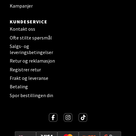
Åpent i dag 10-20
Kampanjer
0 i butikk
KUNDESERVICE
Velg
Kontakt oss
Ofte stilte spørsmål
Salgs- og
leveringsbetingelser
Narvik - Thon Senter
Retur og reklamasjon
Malmporten
Registrer retur
Frakt og leveranse
Bolagsgata 1, 8514 Narvik
Betaling
Åpent i dag 10-20
Spor bestillingen din
0 i butikk
Velg