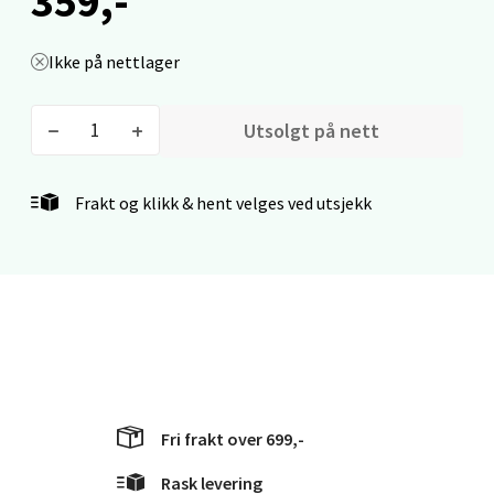
359,-
Kristiansand - Markens
Ikke på nettlager
Lillemarkens markensgate 25B, 4611
Kristiansand
Utsolgt på nett
Åpent i dag 09-18
0 i butikk
Frakt og klikk & hent velges ved utsjekk
Velg
Oslo - Linderud
Erich Mogensøns vei 38, 0594 Oslo
Åpent i dag 10-21
Fri frakt over 699,-
0 i butikk
Rask levering