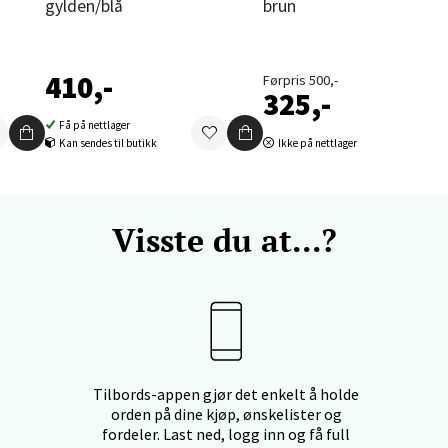
nger - Thon Senter Orkanger
gylden/blå
brun
enter Orkanger, Orkdalsveien 113, 7300 Orkanger
 dag 09-20
410,-
Førpris 500,-
V
325,-
tikk
Få på nettlager
Kan sendes til butikk
Ikke på nettlager
vika - Thon Senter Sandvika
Visste du at...?
orbsgate 7, 1338 Sandvika
 dag 10-21
V
tikk
en - Thon Senter Sartor
Tilbords-appen gjør det enkelt å holde
orden på dine kjøp, ønskelister og
vegen 12, 5353 Straume
fordeler. Last ned, logg inn og få full
 dag 10-21