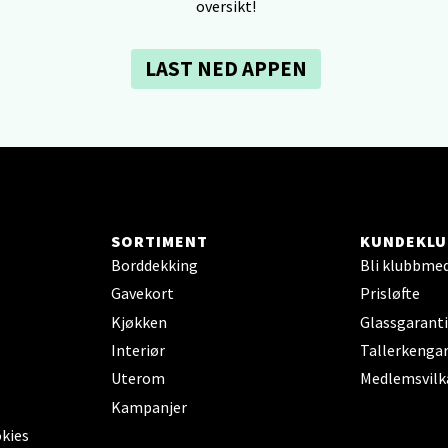
V
oversikt!
tikk
LAST NED APPEN
dheim - Sirkus Shopping
borgveien 5, 7044 Trondheim
 dag 09-21
V
tikk
SORTIMENT
KUNDEKLU
Borddekking
Bli klubbme
- Thon Senter Ski
Gavekort
Prisløfte
Kjøkken
Glassgaranti
rsenter, Jernbanesvingen 6, 1400 Ski
Interiør
Tallerkengar
 dag 10-21
V
Uterom
Medlemsvilk
tikk
Kampanjer
okies