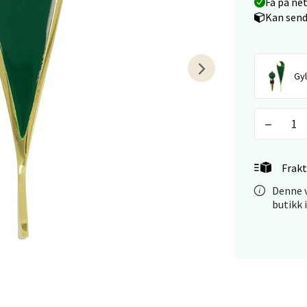
Få på ne
Kan send
tiansand - Markens
arkens markensgate 25B, 4611 Kristiansand
 dag 09-18
Gyl
V
tikk
 - Linderud
Frakt
Mogensøns vei 38, 0594 Oslo
Denne v
 dag 10-21
butikk 
V
tikk
e/Jæren - M44