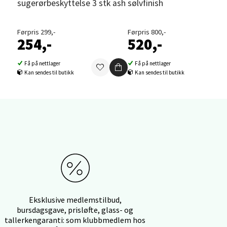
sugerørbeskyttelse 3 stk ash
sølvfinish
Førpris 299,-
Førpris 800,-
254,-
520,-
elg
Få på nettlager
Få på nettlager
Kan sendes til butikk
Kan sendes til butikk
elg
Eksklusive medlemstilbud,
bursdagsgave, prisløfte, glass- og
tallerkengaranti: som klubbmedlem hos