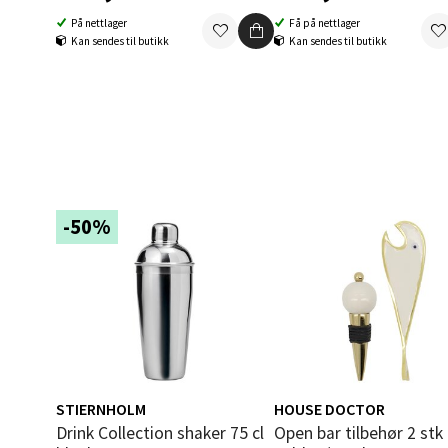
0 i bu
På nettlager
Få på nettlager
Kan sendes til butikk
Kan sendes til butikk
Berg
Folke B
Åpent i
0 i bu
-50%
Oppd
Aunase
Åpent i
0 i bu
STIERNHOLM
HOUSE DOCTOR
Drink Collection shaker 75 cl
Open bar tilbehør 2 stk