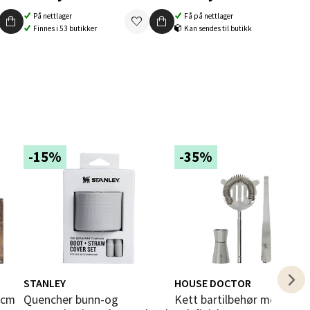
På nettlager
Få på nettlager
Finnes i 53 butikker
Kan sendes til butikk
elg
-15%
-35%
elg
STANLEY
HOUSE DOCTOR
Quencher bunn-og
Kett bartilbehør med 4 deler