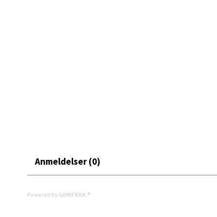
0 i bu
Mand
Skarvø
Åpent i
0 i bu
Mo i
Fridtjo
Anmeldelser (0)
Åpent i
0 i bu
Powered by GAMIFIERA.®