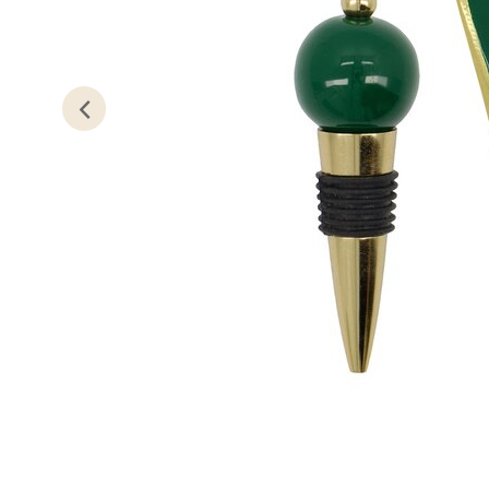
Kris
Lillem
Åpent i
0 i bu
Oslo
Erich 
Åpent i
0 i bu
Bryn