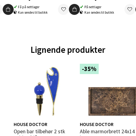
tikk
Få på nettlager
På nettlager
Kan sendes til butikk
Kan sendes til butikk
en - Oasen Senter
ernadottes vei 52, 5147 Fyllingsdalen
Lignende produkter
 dag 10-21
V
tikk
-35%
al - Aunasenteret
nteret, Sunndalsvegen 3, 7340 Oppdal
 dag 10-19
V
tikk
HOUSE DOCTOR
HOUSE DOCTOR
Open bar tilbehør 2 stk
Able marmorbrett 24x14 cm