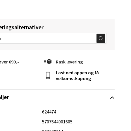
elg
eringsalternativer
over 699,-
Rask levering
Vel
Last ned appen og få
g
velkomstkupong
ljer
624474
5707644901605
elg