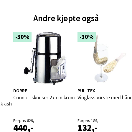
und - Thon Senter Moa
andsvegen 25, 6010 Ålesund
Andre kjøpte også
 dag 10-20
V
tikk
-30%
-30%
e - Moldetorget
 1, 6413 Molde
 dag 10-20
V
tikk
DORRE
PULLTEX
Connor isknuser 27 cm krom
Vinglassbørste med hån
tk ash
ik - Thon Senter Malmporten
gata 1, 8514 Narvik
Førpris 629,-
Førpris 189,-
440,-
132,-
 dag 10-20
V