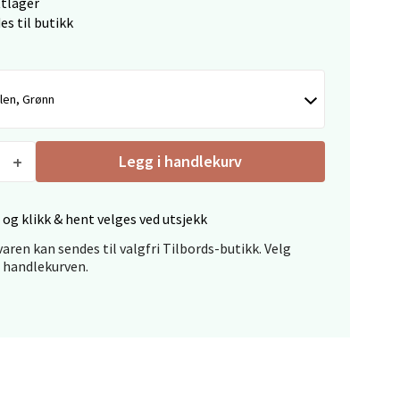
ttlager
es til butikk
len, Grønn
elg
Legg i handlekurv
 og klikk & hent velges ved utsjekk
aren kan sendes til valgfri Tilbords-butikk. Velg
i handlekurven.
elg