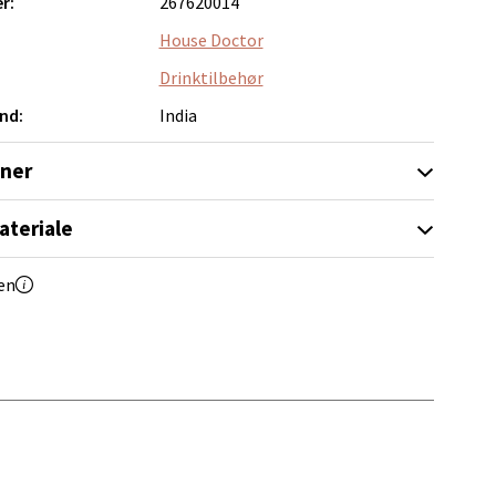
r:
267620014
House Doctor
Drinktilbehør
nd:
India
oner
elg
ateriale
en
elg