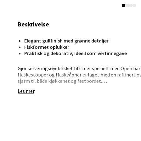
Jupiter
Åpent i
0 i bu
Beskrivelse
Elegant gullfinish med grønne detaljer
Stav
Fiskformet oplukker
Madl
Praktisk og dekorativ, ideell som vertinnegave
Madlak
Gjør serveringsøyeblikket litt mer spesielt med Open bar
flaskestopper og flaskeåpner er laget med en raffinert ov
Åpent i
sjarm til både kjøkkenet og festbordet.
0 i bu
Les mer
Det praktiske formatet og det lekne designet gjør det til e
din egen hjemmebar.
Leva
Moafjæ
Åpent i