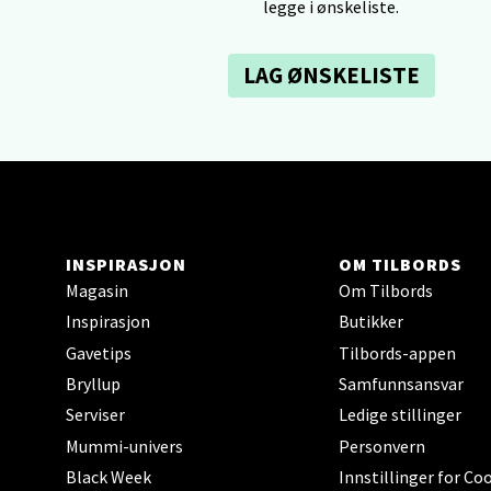
legge i ønskeliste.
0 i bu
LAG ØNSKELISTE
Tron
Falken
Åpent i
0 i bu
INSPIRASJON
OM TILBORDS
Magasin
Om Tilbords
Ski 
Inspirasjon
Butikker
Gavetips
Tilbords-appen
Ski Sto
Bryllup
Samfunnsansvar
Åpent i
Serviser
Ledige stillinger
0 i bu
Mummi-univers
Personvern
Black Week
Innstillinger for Co