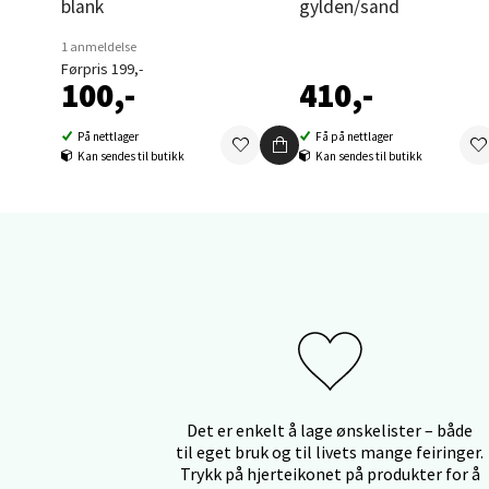
Orka
blank
gylden/sand
1 anmeldelse
Thon S
Førpris 199,-
Åpent i
100,-
410,-
0 i bu
På nettlager
Få på nettlager
Kan sendes til butikk
Kan sendes til butikk
Sand
Brodtk
Åpent i
0 i bu
Berg
Det er enkelt å lage ønskelister – både
til eget bruk og til livets mange feiringer.
Sartor
Trykk på hjerteikonet på produkter for å
Åpent i