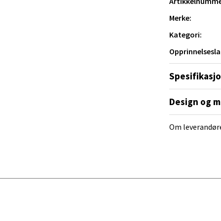
Artikkelnumme
tikk
Merke:
Kategori:
al - Alti Mandal
Opprinnelsesla
yveien 55, 4517 Mandal
Spesifikasj
 dag 10-20
V
tikk
Design og m
Om leverandør
 Rana - Thon Senter Mo i Rana
f Nansensgate 22, 8622 Mo i Rana
 dag 09-19
V
tikk