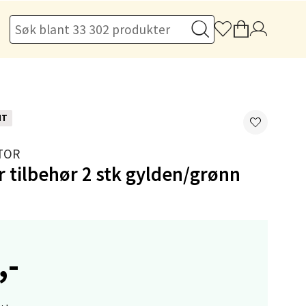
elg
NT
elg
TOR
 tilbehør 2 stk gylden/grønn
,-
elg