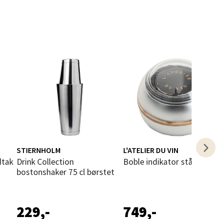
elg
elg
STIERNHOLM
L'ATELIER DU VIN
dtak
Drink Collection
Boble indikator stål
bostonshaker 75 cl børstet
229,-
749,-
elg