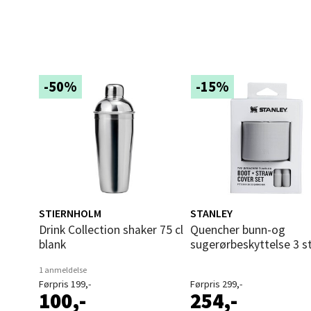
Åles
Langel
Åpent i
0 i bu
-50%
-15%
Mold
Torget
Åpent i
0 i bu
STIERNHOLM
STANLEY
Drink Collection shaker 75 cl
Quencher bunn-og
blank
sugerørbeskyttelse 3 s
Narv
1 anmeldelse
Bolags
Førpris 199,-
Førpris 299,-
100,-
254,-
Åpent i