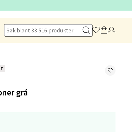
elg
elg
NT
pner grå
elg
,-