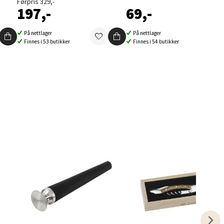
Førpris 329,-
197,-
69,-
På nettlager
På nettlager
Finnes i 53 butikker
Finnes i 54 butikker
elg
elg