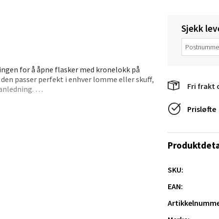
 dag 10-18
V
tikk
Sjekk lev
anger og Sandnes - Thon Senter
ingen for å åpne flasker med kronelokk på
a
en passer perfekt i enhver lomme eller skuff,
Fri frakt 
 anledning.
rossen nr 9, 4042 Stavanger
den et komfortabelt og sikkert håndtak, noe
Prisløfte
 dag 10-19
tikk
Produktdeta
nger - Magneten
SKU:
EAN:
ra 14, 7606 Levanger
 dag 10-18
Artikkelnumme
V
tikk