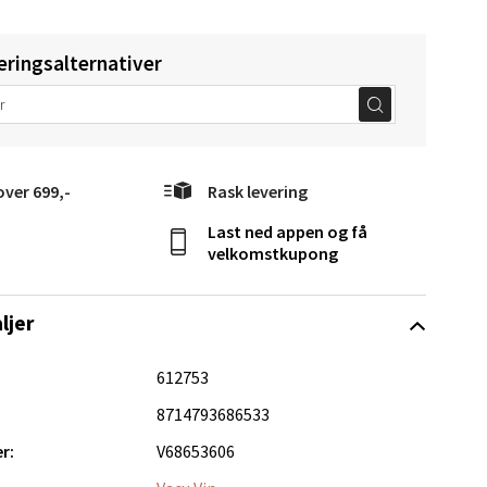
elg
eringsalternativer
over 699,-
Rask levering
Last ned appen og få
Vel
velkomstkupong
g
ljer
612753
8714793686533
r:
V68653606
elg