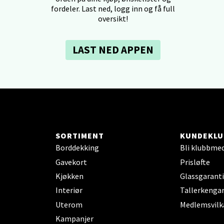
V
fordeler. Last ned, logg inn og få full
tikk
oversikt!
dheim - Sirkus Shopping
LAST NED APPEN
borgveien 5, 7044 Trondheim
 dag 09-20
V
tikk
SORTIMENT
KUNDEKLU
- Thon Senter Ski
Borddekking
Bli klubbme
rsenter, Jernbanesvingen 6, 1400 Ski
Gavekort
Prisløfte
 dag 10-19
Kjøkken
Glassgaranti
V
tikk
Interiør
Tallerkengar
Uterom
Medlemsvilk
Kampanjer