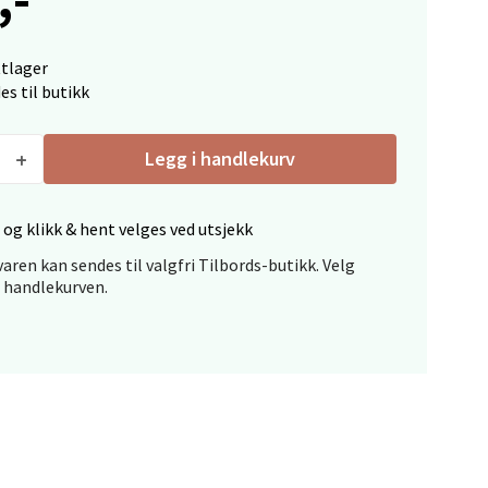
ttlager
es til butikk
elg
Legg i handlekurv
 og klikk & hent velges ved utsjekk
aren kan sendes til valgfri Tilbords-butikk. Velg
i handlekurven.
elg