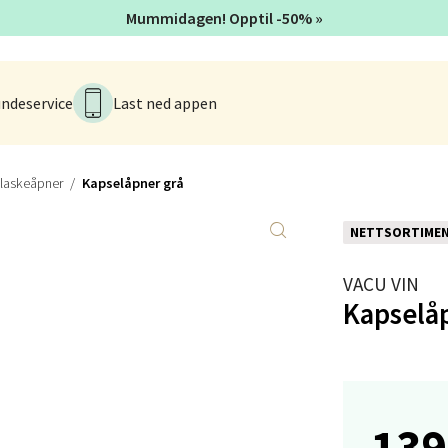
 dag 10-18
Mummidagen! Opptil -50% »
V
tikk
ndeservice
Last ned appen
anger og Sandnes - Kvadrat
Stokkavei 1, 4313 Sandnes
flaskeåpner
Kapselåpner grå
 dag 10-18
V
tikk
NETTSORTIME
VACU VIN
en - Thon Senter Lagunen
Kapselå
veien 1, 5239 Bergen
 dag 10-18
V
tikk
139