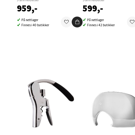
0 i bu
959,-
599,-
På nettlager
På nettlager
Berg
Finnes i 40 butikker
Finnes i 42 butikker
Folke B
Åpent i
0 i bu
Oppd
Aunase
Åpent i
0 i bu