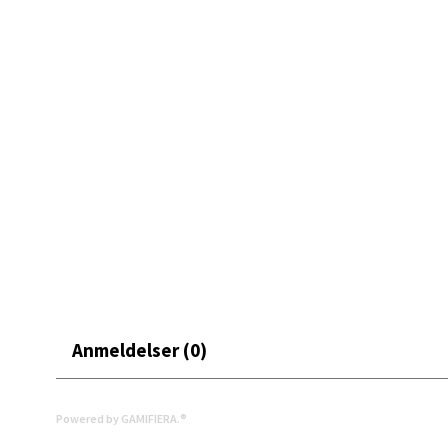
Mand
Skarvø
Åpent i
0 i bu
Mo i
Fridtjo
Åpent i
Anmeldelser (0)
0 i bu
Powered by GAMIFIERA.®
Åles