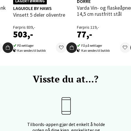
nger - Thon Senter Orkanger
DORRE
LAGERTØMMING
ank
Varda Vin- og flaskeåpner
LAGUIOLE BY HAWS
enter Orkanger, Orkdalsveien 113, 7300 Orkanger
14,5 cm rustfritt stål
Vinsett 5 deler oliventre
 dag 09-18
V
Førpris 839,-
Førpris 119,-
tikk
503,-
77,-
På nettlager
Få på nettlager
Kan sendes til butikk
Kan sendes til butikk
vika - Thon Senter Sandvika
orbsgate 7, 1338 Sandvika
 dag 09-19
Visste du at...?
V
tikk
en - Thon Senter Sartor
vegen 12, 5353 Straume
Tilbords-appen gjør det enkelt å holde
 dag 10-18
orden på dine kjøp, ønskelister og