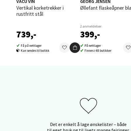
Orka
VACU VIN
GEORG JENSEN
Vertikal korketrekker i
Øllefant flaskeåpner bl
Thon S
rustfritt stål
Åpent i
2 anmeldelser
0 i bu
739,-
399,-
Få på nettlager
På nettlager
Kan sendes til butikk
Finnes i 48 butikker
Sand
Brodtk
Åpent i
0 i bu
Berg
Sartor
Det er enkelt å lage ønskelister – både
Åpent i
til eget bruk og til livets mange feiringer.