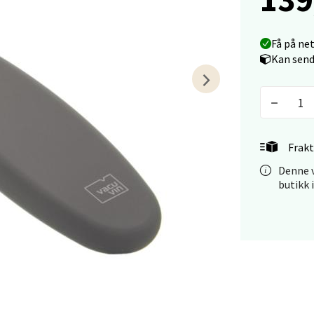
tiansand - Markens
Få på ne
arkens markensgate 25B, 4611 Kristiansand
Kan send
 dag 10-17
V
tikk
Frakt
 - Linderud
Denne v
Mogensøns vei 38, 0594 Oslo
butikk 
 dag 10-19
V
tikk
e/Jæren - M44
veien 2, 4340 Bryne