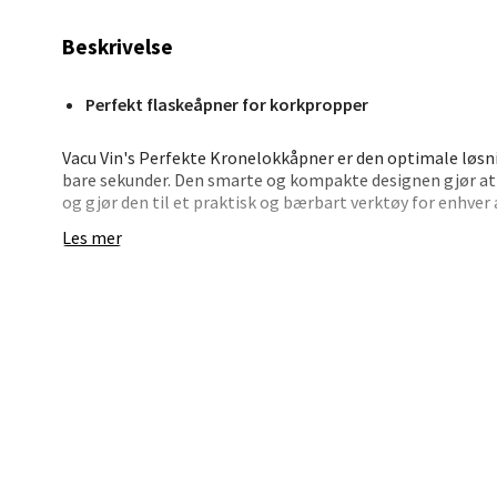
Åpent i
Beskrivelse
0 i bu
Perfekt flaskeåpner for korkpropper
Stav
Vacu Vin's Perfekte Kronelokkåpner er den optimale løsn
Madl
bare sekunder. Den smarte og kompakte designen gjør at d
og gjør den til et praktisk og bærbart verktøy for enhver
Madlak
Les mer
Med et mykt overflatebelegg og et ergonomisk grep, gir 
Åpent i
som gjør det enkelt å åpne flasker uten stress.
0 i bu
Leva
Moafjæ
Åpent i
0 i bu