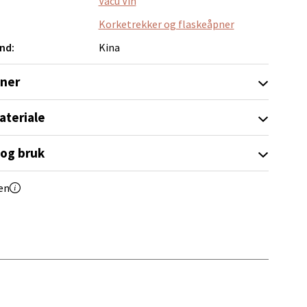
Vacu Vin
Korketrekker og flaskeåpner
nd:
Kina
oner
elg
ateriale
 og bruk
en
elg