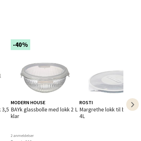
elg
-40%
elg
MODERN HOUSE
ROSTI
BAYk glassbolle med lokk 2 L
Margrethe lokk til bakebolle
klar
4L
2 anmeldelser
elg