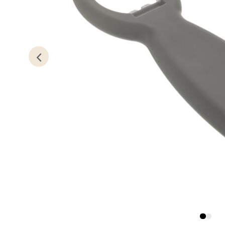
Kris
Lillem
Åpent i
0 i bu
Oslo
Erich 
Åpent i
0 i bu
Bryn
Jupiter