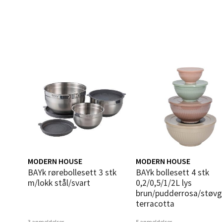
Langel
Åpent i
0 i bu
Mold
Torget
Åpent i
0 i bu
MODERN HOUSE
MODERN HOUSE
bAYk rørebollesett 3 stk
bAYk bollesett 4 stk
Narv
m/lokk stål/svart
0,2/0,5/1/2L lys
brun/pudderrosa/støvg
Bolags
terracotta
Åpent i
3 anmeldelser
5 anmeldelser