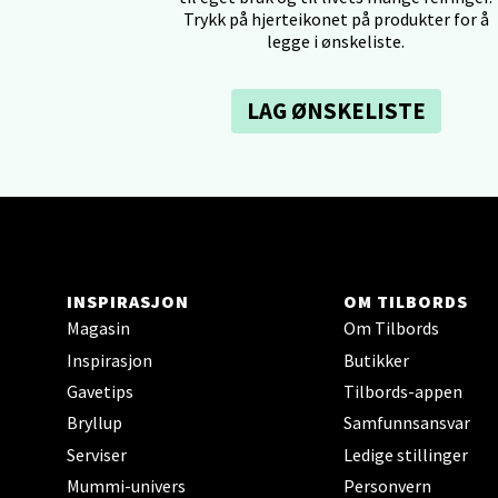
Trykk på hjerteikonet på produkter for å
0 i bu
legge i ønskeliste.
Tron
LAG ØNSKELISTE
Falken
Åpent i
0 i bu
INSPIRASJON
OM TILBORDS
Ski 
Magasin
Om Tilbords
Ski Sto
Inspirasjon
Butikker
Åpent i
Gavetips
Tilbords-appen
0 i bu
Bryllup
Samfunnsansvar
Serviser
Ledige stillinger
Mummi-univers
Personvern