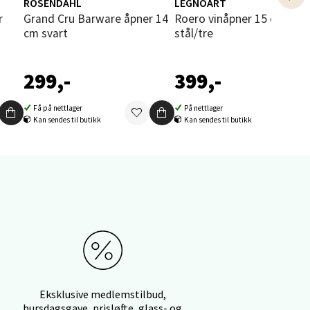
ROSENDAHL
LEGNOART
Grand Cru Barware åpner 14
Roero vinåpner 15 cm
cm svart
stål/tre
elg
299,-
399,-
Få på nettlager
På nettlager
Kan sendes til butikk
Kan sendes til butikk
elg
Eksklusive medlemstilbud,
bursdagsgave, prisløfte, glass- og