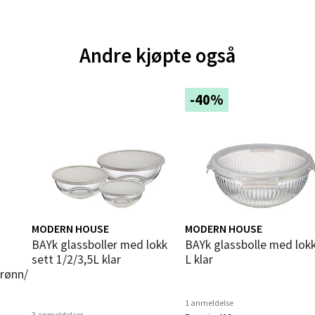
andsvegen 25, 6010 Ålesund
 dag 10-18
Andre kjøpte også
V
tikk
-40%
e - Moldetorget
 1, 6413 Molde
 dag 10-18
V
tikk
MODERN HOUSE
MODERN HOUSE
bAYk glassboller med lokk
BAYk glassbolle med lokk 3,5
ik - Thon Senter Malmporten
sett 1/2/3,5L klar
L klar
rønn/
gata 1, 8514 Narvik
 dag 10-18
1 anmeldelse
V
3 anmeldelser