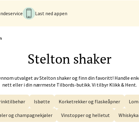
iveien 17, 6517 Kristiansund
ndeservice
Last ned appen
tider ikke tilgjengelig
V
n
 - Alti Førde
Stelton
shaker
alsveien 4, 6800 Førde
 dag 10-20
V
ennom utvalget av
Stelton
shaker og finn din favoritt! Handle enk
nett eller i din nærmeste Tilbords-butikk. Vi tilbyr Klikk & Hent.
n - Galleriet
rinktilbehør
Isbøtte
Korketrekker og flaskeåpner
Lom
menningen 8, 5014 Bergen
øler og champagnekjøler
Vinstopper og helletut
Whiskyka
 dag 09-21
V