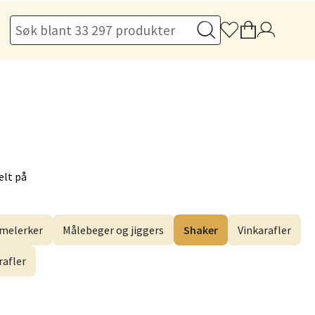
elg
elg
elt på
melerker
Målebeger og jiggers
Shaker
Vinkarafler
rafler
elg