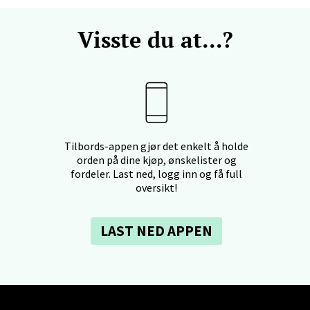
Visste du at...?
en - Horisont
svegen 2, 5130 Nyborg
 dag 10-21
V
Tilbords-appen gjør det enkelt å holde
orden på dine kjøp, ønskelister og
fordeler. Last ned, logg inn og få full
efjord - Hvaltorvet
oversikt!
7, 3210 Sandefjord
 dag 10-20
LAST NED APPEN
V
sø - Jekta Storsenter