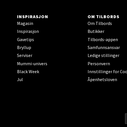
Karlsø
Åpent i
INSPIRASJON
OM TILBORDS
Magasin
Om Tilbords
Inspirasjon
Butikker
Gavetips
Tilbords-appen
Hars
Bryllup
Samfunnsansvar
Skillev
Serviser
Ledige stillinger
Åpent i
Mummi-univers
Personvern
Black Week
Innstillinger for Co
Jul
Åpenhetsloven
Karm
Austbø
Åpnings