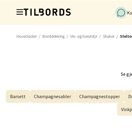
Hopp til hovedinnholdet
Industr
Ku
Åpnings
Hovedsiden
Borddekking
Vin- og barutstyr
Shaker
Stelto
Førde
Naustd
Åpent i
Se gj
Berge
Barsett
Champagnesabler
Champagnestopper
D
Torgal
Vinkj
Åpent i