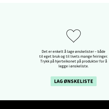
Berg
Myrdal
Åpent i
Det er enkelt å lage ønskelister – både
til eget bruk og til livets mange feiringer.
Trykk på hjerteikonet på produkter for å
Sand
legge i ønskeliste.
Torget 
Åpent i
LAG ØNSKELISTE
Trom