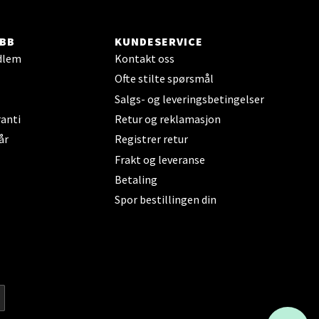
elg
BB
KUNDESERVICE
dlem
Kontakt oss
Ofte stilte spørsmål
Salgs- og leveringsbetingelser
anti
Retur og reklamasjon
år
Registrer retur
elg
Frakt og leveranse
Betaling
Spor bestillingen din
elg
KAI