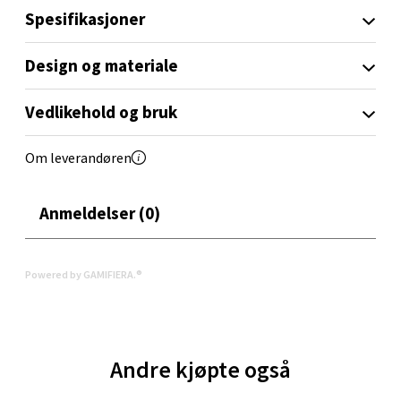
Spesifikasjoner
Åpent i dag 10-19
0 i butikk
Design og materiale
Velg
Vedlikehold og bruk
Om leverandøren
Orkanger - Thon Senter Orkanger
Anmeldelser (0)
Thon Senter Orkanger, Orkdalsveien 113, 7300
Orkanger
Åpent i dag 09-20
Powered by GAMIFIERA.®
0 i butikk
Velg
Andre kjøpte også