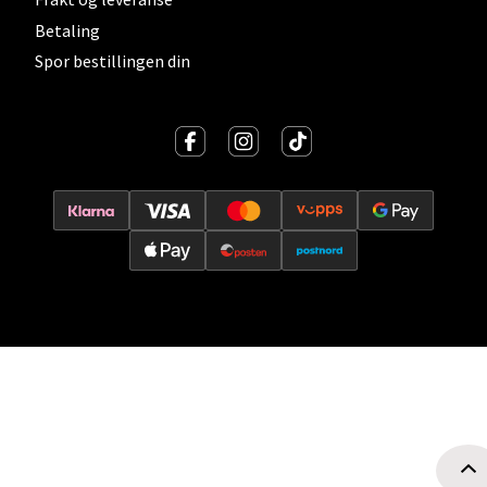
Oslo - Thon Senter Storo
Betaling
Spor bestillingen din
Vitaminveien 7 - 9, 0485 Oslo
Åpent i dag 10-21
0 i butikk
Velg
Lillehammer - Strandtorget
Strandtorget, 2609 Lillehammer
Åpent i dag 09-20
0 i butikk
Velg