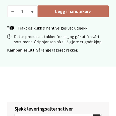
Mo i Rana - Thon Senter Mo i Rana
Legg i handlekurv
Fridtjof Nansensgate 22, 8622 Mo i Rana
Åpent i dag 09-19
Frakt og klikk & hent velges ved utsjekk
0 i butikk
Dette produktet takker for seg og går ut fra vårt
sortiment. Grip sjansen nå til å gjøre et godt kjøp.
Velg
Kampanjeslutt:
Så lenge lageret rekker.
Ålesund - Thon Senter Moa
Langelandsvegen 25, 6010 Ålesund
Åpent i dag 10-20
0 i butikk
Sjekk leveringsalternativer
Velg