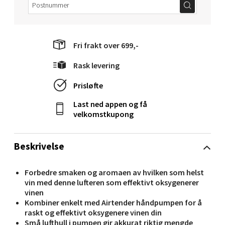
Molde - Moldetorget
Fri frakt over 699,-
Rask levering
Torget 1, 6413 Molde
Åpent i dag 10-20
Prisløfte
0 i butikk
Last ned appen og få
velkomstkupong
Velg
Beskrivelse
Narvik - Thon Senter Malmporten
Forbedre smaken og aromaen av hvilken som helst
vin med denne lufteren som effektivt oksygenerer
vinen
Bolagsgata 1, 8514 Narvik
Kombiner enkelt med Airtender håndpumpen for å
Åpent i dag 10-20
raskt og effektivt oksygenere vinen din
0 i butikk
Små lufthull i pumpen gir akkurat riktig mengde