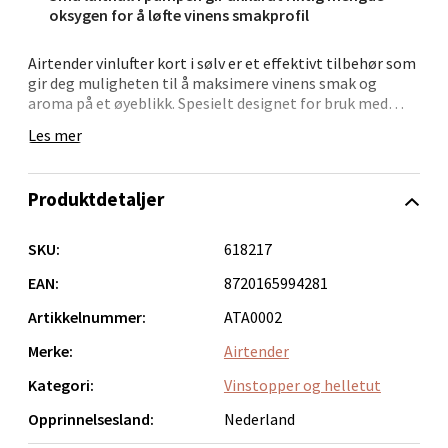
oksygen for å løfte vinens smakprofil
Velg
Airtender vinlufter kort i sølv er et effektivt tilbehør som
gir deg muligheten til å maksimere vinens smak og
aroma på et øyeblikk. Spesielt designet for bruk med
Airtender håndpumpe, tilfører denne vinlufteren luft
Les mer
gjennom en rekke små lufthull, noe som sikrer at vinen
Bergen - Oasen Senter
raskt får den oksygentilførselen den trenger for å
fremheve sine beste smaksnoter.
Folke Bernadottes vei 52, 5147 Fyllingsdalen
Produktdetaljer
Åpent i dag 10-21
Dette tilbehøret gjør det enkelt å lufte hvilket som helst
glass vin uten ventetid, slik at du kan nyte vinens fulle
SKU:
618217
0 i butikk
potensial umiddelbart. Perfekt for vinelskere som
ønsker en rask og effektiv metode for å forbedre vinens
EAN:
8720165994281
kvalitet, samtidig som det er lett å bruke og gir
Velg
Artikkelnummer:
ATA0002
profesjonelle resultater hver gang.
Merke:
Airtender
Kategori:
Vinstopper og helletut
Oppdal - Aunasenteret
Opprinnelsesland:
Nederland
Aunasenteret, Sunndalsvegen 3, 7340 Oppdal