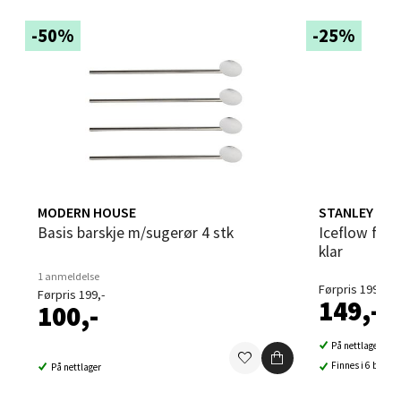
Sandvika - Thon Senter Sandvika
-50%
-25%
Brodtkorbsgate 7, 1338 Sandvika
Åpent i dag 10-21
0 i butikk
Velg
MODERN HOUSE
STANLEY
Basis barskje m/sugerør 4 stk
Iceflow flip straw sugerør 20 cm 4 stk
klar
Bergen - Thon Senter Sartor
1 anmeldelse
Førpris 199,-
Førpris 199,-
149,-
Sartorvegen 12, 5353 Straume
100,-
Åpent i dag 10-21
På nettlager
0 i butikk
Finnes i 6 butikk
På nettlager