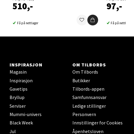
0 i butikk
510,-
97,-
Velg
Få på nettlager
Få på nettlager
Sortland - Sortland Storsenter
Strangata 26, 8400 Sortland
INSPIRASJON
OM TILBORDS
Åpent i dag 10-19
Magasin
Om Tilbords
0 i butikk
Inspirasjon
Butikker
Gavetips
Tilbords-appen
Velg
Bryllup
Samfunnsansvar
Serviser
Ledige stillinger
Mummi-univers
Personvern
Black Week
Innstillinger for Cookies
Steinkjer - Thon Senter Steinkjer
Jul
Åpenhetsloven