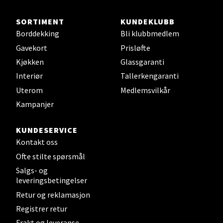
Sjøfartsgata 2, 7714 Steinkjer
Åpent i dag 10-20
SORTIMENT
KUNDEKLUBB
Borddekking
Bli klubbmedlem
0 i butikk
Gavekort
Prisløfte
Kjøkken
Glassgaranti
Velg
Interiør
Tallerkengaranti
Uterom
Medlemsvilkår
Kampanjer
Leirvik - Stord
KUNDESERVICE
Torgbakken 2, 5401 Stord
Kontakt oss
Åpent i dag 10-17
Ofte stilte spørsmål
0 i butikk
Salgs- og
leveringsbetingelser
Velg
Retur og reklamasjon
Registrer retur
Frakt og leveranse