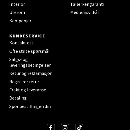
Interiør
Tallerkengaranti
Sandvika - Thon Senter Sandvika
Uterom
Medlemsvilkår
Kampanjer
Brodtkorbsgate 7, 1338 Sandvika
Åpent i dag 09-19
KUNDESERVICE
0 i butikk
Kontakt oss
Ofte stilte spørsmål
Velg
Salgs- og
leveringsbetingelser
Retur og reklamasjon
Registrer retur
Bergen - Thon Senter Sartor
Frakt og leveranse
Betaling
Sartorvegen 12, 5353 Straume
Åpent i dag 10-18
Spor bestillingen din
0 i butikk