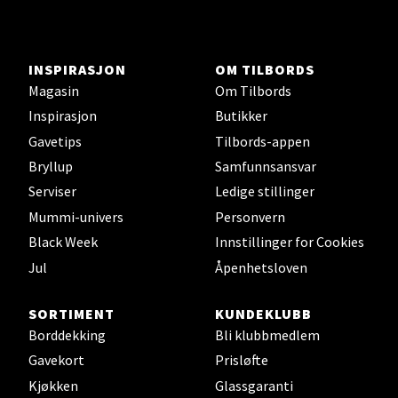
Aunasenteret, Sunndalsvegen 3, 7340 Oppdal
Åpent i dag 10-18
0 i butikk
INSPIRASJON
OM TILBORDS
Magasin
Om Tilbords
Velg
Inspirasjon
Butikker
Gavetips
Tilbords-appen
Bryllup
Samfunnsansvar
Orkanger - Thon Senter Orkanger
Serviser
Ledige stillinger
Mummi-univers
Personvern
Thon Senter Orkanger, Orkdalsveien 113, 7300
Black Week
Innstillinger for Cookies
Orkanger
Jul
Åpenhetsloven
Åpent i dag 09-18
0 i butikk
SORTIMENT
KUNDEKLUBB
Borddekking
Bli klubbmedlem
Velg
Gavekort
Prisløfte
Kjøkken
Glassgaranti