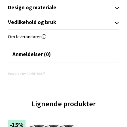
Design og materiale
Vedlikehold og bruk
Molde - Moldetorget
Om leverandøren
Torget 1, 6413 Molde
Åpent i dag 10-18
Anmeldelser (0)
0 i butikk
Velg
Powered by GAMIFIERA.®
Narvik - Thon Senter Malmporten
Lignende produkter
Bolagsgata 1, 8514 Narvik
Åpent i dag 10-18
-15%
0 i butikk