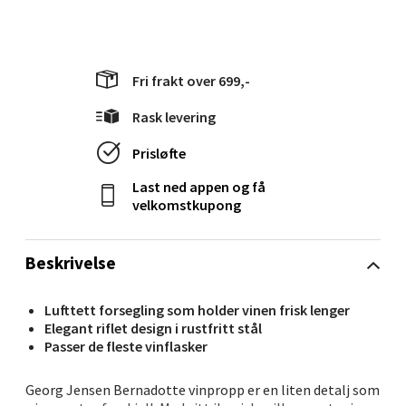
Moafjæra 14, 7606 Levanger
Åpent i dag 10-18
0 i butikk
Fri frakt over 699,-
Velg
Rask levering
Prisløfte
Last ned appen og få
Mandal - Alti Mandal
velkomstkupong
Skarvøyveien 55, 4517 Mandal
Åpent i dag 10-18
Beskrivelse
0 i butikk
Lufttett forsegling som holder vinen frisk lenger
Elegant riflet design i rustfritt stål
Velg
Passer de fleste vinflasker
Georg Jensen Bernadotte vinpropp er en liten detalj som