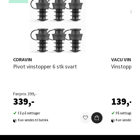
Velg
Bergen - Oasen Senter
CORAVIN
VACU VIN
Folke Bernadottes vei 52, 5147 Fyllingsdalen
Pivot vinstopper 6 stk svart
Vinstoppere
Åpent i dag 10-18
0 i butikk
Førpris 399,-
Velg
339,-
139,-
Få på nettlager
På nettlager
Kan sendes til butikk
Kan sendes til b
Oppdal - Aunasenteret