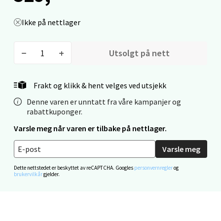
Velg
Ikke på nettlager
Utsolgt på nett
Stavanger og Sandnes - Thon
Senter Madla
Frakt og klikk & hent velges ved utsjekk
Madlakrossen nr 9, 4042 Stavanger
Denne varen er unntatt fra våre kampanjer og
Åpent i dag 10-19
rabattkuponger.
Varsle meg når varen er tilbake på nettlager.
0 i butikk
Varsle meg
Velg
Dette nettstedet er beskyttet av reCAPTCHA. Googles
personvernregler
og
brukervilkår
gjelder.
Levanger - Magneten