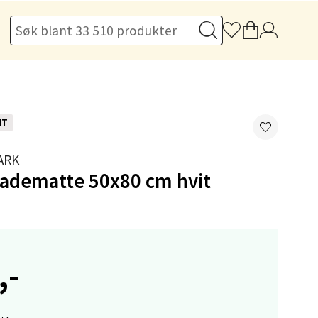
elg
NT
ARK
badematte 50x80 cm hvit
elg
,-