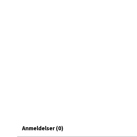
Mand
Skarvø
Åpent i
0 i bu
Mo i
Fridtjo
Åpent i
0 i bu
Åles
Langel
Anmeldelser (0)
Åpent i