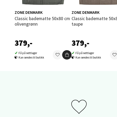
0 i bu
ZONE DENMARK
ZONE DENMARK
Classic badematte 50x80 cm
Classic badematte 50x80 cm
olivengrønn
taupe
Sand
Brodtk
379,-
379,-
Åpent i
Få på nettlager
Få på nettlager
0 i bu
Kan sendes til butikk
Kan sendes til butikk
Berg
Sartor
Åpent i
0 i bu