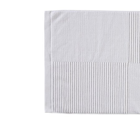
Lillem
Åpent i
0 i bu
Oslo
Erich 
Åpent i
0 i bu
Bryn
Jupiter
Åpent i
0 i bu