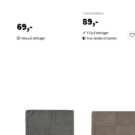
Berg
1 anmeldelse
Folke B
89,-
Åpent i
69,-
0 i bu
Få på nettlager
Ikke på nettlager
Kan sendes til butikk
Oppd
Aunase
Åpent i
0 i bu
Orka
Thon S
Åpent i