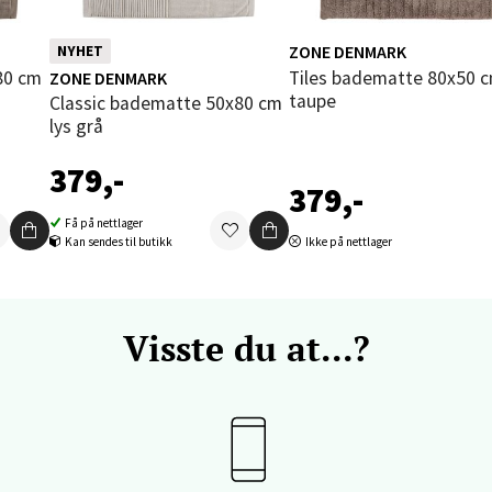
V
tikk
ZONE DENMARK
NYHET
Tiles badematte 80x50 cm
ZONE DENMARK
taupe
Classic badematte 50x80 cm
vika - Thon Senter Sandvika
lys grå
orbsgate 7, 1338 Sandvika
379,-
 dag 10-21
379,-
V
Få på nettlager
tikk
Kan sendes til butikk
Ikke på nettlager
en - Thon Senter Sartor
Visste du at...?
vegen 12, 5353 Straume
 dag 10-21
V
tikk