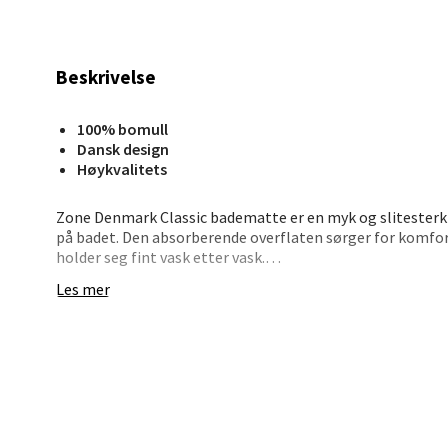
Stav
Beskrivelse
Madl
100% bomull
Madlak
Dansk design
Åpent i
Høykvalitets
0 i bu
Zone Denmark Classic badematte er en myk og slitesterk 
på badet. Den absorberende overflaten sørger for komfo
holder seg fint vask etter vask.
Leva
Les mer
Den hvite fargen gir et rent uttrykk og er enkel å matche
Moafjæ
x 80 cm gjør at den passer godt til både små og store bad,
Åpent i
eller vasken. Badematten tåler vask på 40 °C, noe som gjør
holder seg både myk og innbydende over tid.
0 i bu