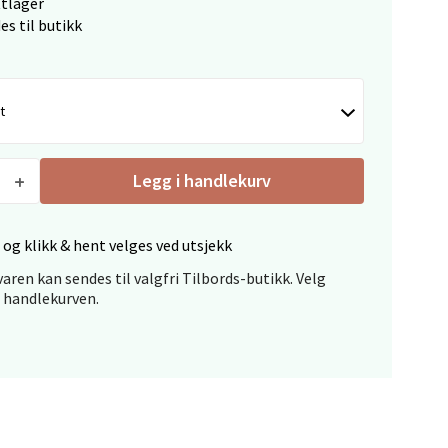
ttlager
es til butikk
elg
t
Legg i handlekurv
elg
 og klikk & hent velges ved utsjekk
aren kan sendes til valgfri Tilbords-butikk. Velg
i handlekurven.
elg