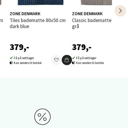
elg
ZONE DENMARK
ZONE DENMARK
Tiles badematte 80x50 cm
Classic badematte 50x80 cm
dark blue
grå
379,-
379,-
elg
Få på nettlager
Få på nettlager
Kan sendes til butikk
Kan sendes til butikk
elg