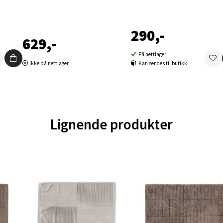
en - Oasen Senter
ernadottes vei 52, 5147 Fyllingsdalen
290,-
 dag 10-21
629,-
V
tikk
På nettlager
Ikke på nettlager
Kan sendes til butikk
al - Aunasenteret
nteret, Sunndalsvegen 3, 7340 Oppdal
Lignende produkter
 dag 10-19
V
tikk
nger - Thon Senter Orkanger
enter Orkanger, Orkdalsveien 113, 7300 Orkanger
 dag 09-20