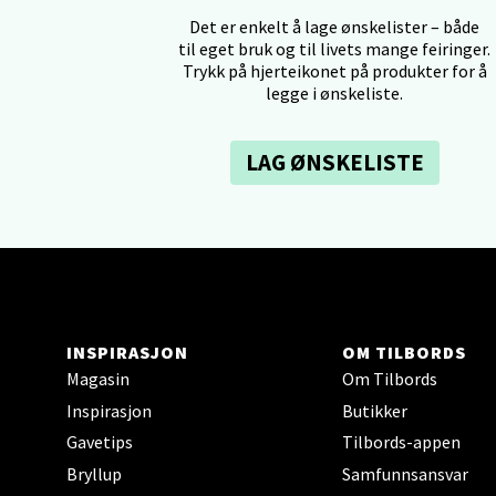
Tron
Det er enkelt å lage ønskelister – både
til eget bruk og til livets mange feiringer.
Falken
Trykk på hjerteikonet på produkter for å
legge i ønskeliste.
Åpent i
0 i bu
LAG ØNSKELISTE
Ski 
Ski Sto
Åpent i
0 i bu
INSPIRASJON
OM TILBORDS
Magasin
Om Tilbords
Inspirasjon
Butikker
Sort
Gavetips
Tilbords-appen
Strang
Bryllup
Samfunnsansvar
Åpent i