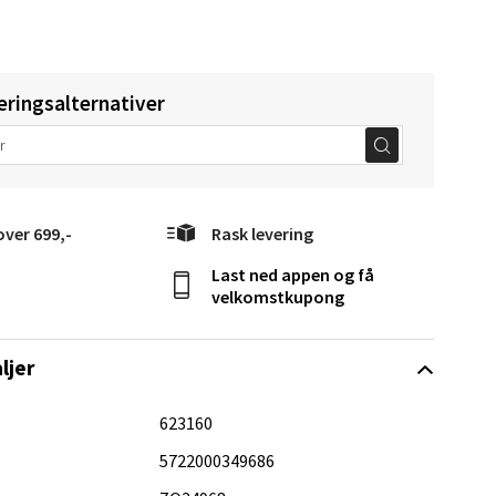
eringsalternativer
Vel
g
over 699,-
Rask levering
Last ned appen og få
velkomstkupong
ljer
elg
623160
5722000349686