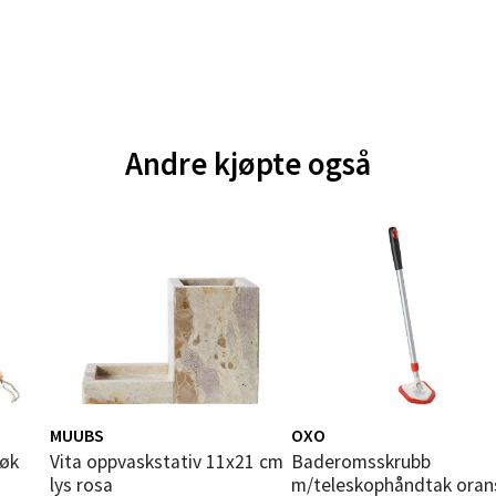
tikk
e - Moldetorget
Andre kjøpte også
 1, 6413 Molde
 dag 10-20
V
tikk
ik - Thon Senter Malmporten
gata 1, 8514 Narvik
 dag 10-20
V
tikk
MUUBS
OXO
bøk
Vita oppvaskstativ 11x21 cm
Baderomsskrubb
lys rosa
m/teleskophåndtak oran