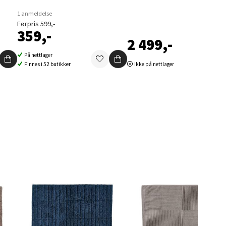
1 anmeldelse
Førpris 599,-
359,-
2 499,-
elg
På nettlager
Finnes i 52 butikker
Ikke på nettlager
elg