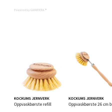
0 i bu
Powered by GAMIFIERA.®
Mold
Torget
Åpent i
0 i bu
Narv
Bolags
Åpent i
0 i bu
KOCKUMS JERNVERK
KOCKUMS JERNVERK
Oppvaskbørste refill
Oppvaskbørste 26 cm 