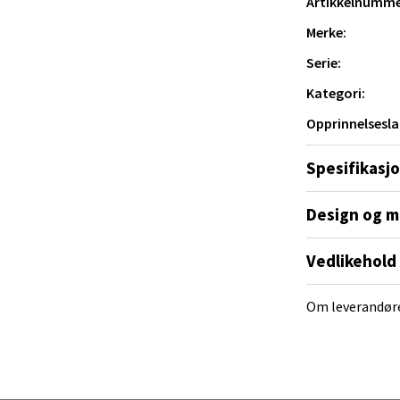
al - Alti Mandal
Artikkelnumme
Merke:
yveien 55, 4517 Mandal
 dag 10-20
Serie:
V
tikk
Kategori:
Opprinnelsesla
 Rana - Thon Senter Mo i Rana
Spesifikasj
f Nansensgate 22, 8622 Mo i Rana
Design og m
 dag 09-19
V
tikk
Vedlikehold
Om leverandør
und - Thon Senter Moa
andsvegen 25, 6010 Ålesund
 dag 10-20
V