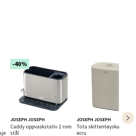
elg
-40%
elg
JOSEPH JOSEPH
JOSEPH JOSEPH
Caddy oppvaskstativ 2 rom
Tota skittentøyskurv 90L
sje
stål
ecru