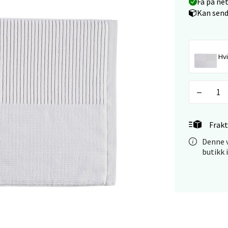
Få på ne
arkens markensgate 25B, 4611 Kristiansand
Kan send
 dag 09-18
V
tikk
Hvi
 - Linderud
Mogensøns vei 38, 0594 Oslo
 dag 10-21
V
tikk
Frakt
Denne v
butikk 
e/Jæren - M44
veien 2, 4340 Bryne
 dag 10-20
V
tikk