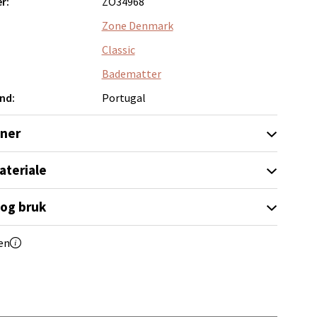
r:
ZO34968
Zone Denmark
Classic
elg
Badematter
nd:
Portugal
oner
ateriale
elg
 og bruk
en
elg