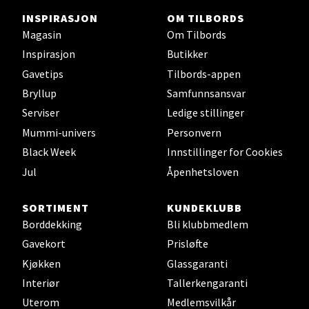
INSPIRASJON
OM TILBORDS
Magasin
Om Tilbords
Inspirasjon
Butikker
Stavanger og Sandnes -
Gavetips
Tilbords-appen
Herbarium
Bryllup
Samfunnsansvar
Serviser
Ledige stillinger
Lars Hertervigs gate 6, 4005 Stavanger
Åpent i dag 10-20
Mummi-univers
Personvern
Black Week
Innstillinger for Cookies
Jul
Åpenhetsloven
Velg
SORTIMENT
KUNDEKLUBB
Borddekking
Bli klubbmedlem
Gavekort
Prisløfte
Bergen - Horisont
Kjøkken
Glassgaranti
Myrdalsvegen 2, 5130 Nyborg
Interiør
Tallerkengaranti
Åpent i dag 10-21
Uterom
Medlemsvilkår