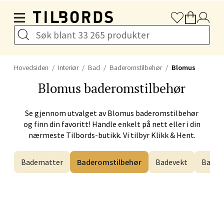
Hopp til hovedinnholdet
Førde - Alti Førde
Naustdalsveien 4, 6800 Førde
Åpent i dag 10-20
Hovedsiden
Interiør
Bad
Baderomstilbehør
Blomus
Velg
Blomus
baderomstilbehør
Se gjennom utvalget av
Blomus
baderomstilbehør
og finn din favoritt! Handle enkelt på nett eller i din
Bergen - Galleriet
nærmeste Tilbords-butikk. Vi tilbyr Klikk & Hent.
Torgalmenningen 8, 5014 Bergen
Badematter
Baderomstilbehør
Badevekt
Barbe
Åpent i dag 09-21
Velg