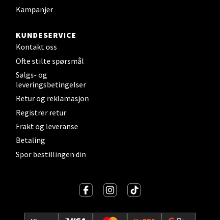
Kampanjer
Velg
KUNDESERVICE
Kontakt oss
Ofte stilte spørsmål
Salgs- og
Sandefjord - Hvaltorvet
leveringsbetingelser
Retur og reklamasjon
Torget 7, 3210 Sandefjord
Åpent i dag 10-20
Registrer retur
Frakt og leveranse
Betaling
Velg
Spor bestillingen din
Tromsø - Jekta Storsenter
Karlsøyveien 12, 9015 Tromsø