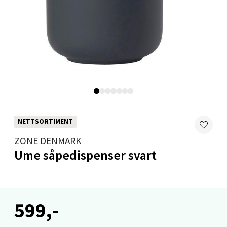
Mandal - Alti Mandal
Skarvøyveien 55, 4517 Mandal
Åpent i dag 10-20
0 i butikk
NETTSORTIMENT
Velg
ZONE DENMARK
Ume såpedispenser svart
Mo i Rana - Thon Senter Mo i Rana
Fridtjof Nansensgate 22, 8622 Mo i Rana
599,-
Åpent i dag 09-19
0 i butikk