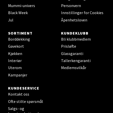
Mummi-univers
Personvern
Black Week
Innstillinger for Cookies
Jul
Åpenhetsloven
Leirvik - Stord
SORTIMENT
KUNDEKLUBB
Torgbakken 2, 5401 Stord
Borddekking
Bli klubbmedlem
Åpent i dag 10-17
Gavekort
Prisløfte
0 i butikk
Kjøkken
Glassgaranti
Interiør
Tallerkengaranti
Velg
Uterom
Medlemsvilkår
Kampanjer
Oslo - Thon Senter Storo
KUNDESERVICE
Kontakt oss
Vitaminveien 7 - 9, 0485 Oslo
Ofte stilte spørsmål
Åpent i dag 10-21
Salgs- og