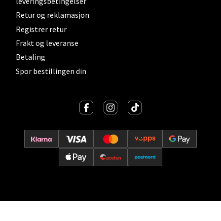
leveringsbetingelser
0 i butikk
Retur og reklamasjon
Registrer retur
Velg
Frakt og leveranse
Betaling
Spor bestillingen din
Lillehammer - Strandtorget
Strandtorget, 2609 Lillehammer
Åpent i dag 09-20
0 i butikk
Velg
Strømmen - Thon Senter Strømmen