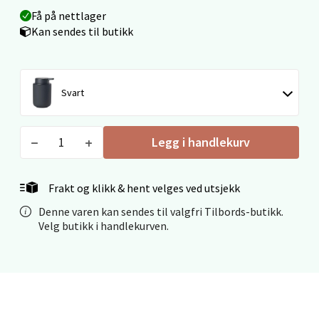
Få på nettlager
Kan sendes til butikk
Velg
Svart
Ålesund - Thon Senter Moa
Langelandsvegen 25, 6010 Ålesund
Legg i handlekurv
Åpent i dag 10-20
0 i butikk
Frakt og klikk & hent velges ved utsjekk
Denne varen kan sendes til valgfri Tilbords-butikk.
Velg
Velg butikk i handlekurven.
Molde - Moldetorget