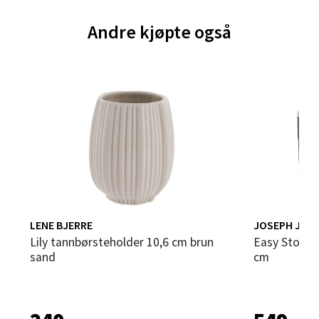
0 i butikk
Andre kjøpte også
Velg
Bergen - Thon Senter Sartor
Sartorvegen 12, 5353 Straume
Åpent i dag 10-21
0 i butikk
LENE BJERRE
JOSEPH JOS
Velg
Lily tannbørsteholder 10,6 cm brun
Easy Store steel tannglass 10x18x14
sand
cm
Trondheim - Sirkus Shopping