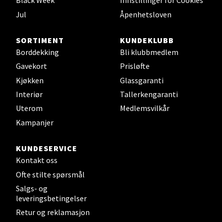
Black Week
Innstillinger for Cookies
Åpent i dag 10-18
Jul
Åpenhetsloven
0 i butikk
SORTIMENT
KUNDEKLUBB
Borddekking
Bli klubbmedlem
Velg
Gavekort
Prisløfte
Kjøkken
Glassgaranti
Interiør
Tallerkengaranti
Leirvik - Stord
Uterom
Medlemsvilkår
Kampanjer
Torgbakken 2, 5401 Stord
Åpent i dag 10-15
KUNDESERVICE
0 i butikk
Kontakt oss
Ofte stilte spørsmål
Velg
Salgs- og
leveringsbetingelser
Retur og reklamasjon