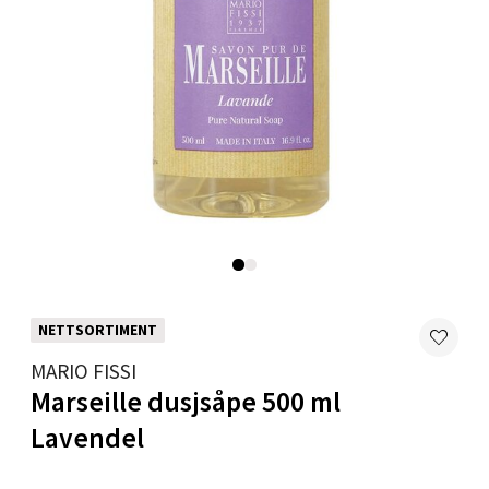
Åpent i dag 10-18
0 i butikk
Velg
Mandal - Alti Mandal
Skarvøyveien 55, 4517 Mandal
Åpent i dag 10-18
0 i butikk
NETTSORTIMENT
MARIO FISSI
Velg
Marseille dusjsåpe 500 ml
Lavendel