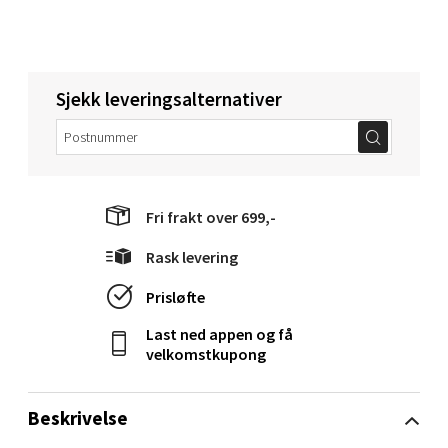
Molde - Moldetorget
Sjekk leveringsalternativer
Torget 1, 6413 Molde
Åpent i dag 10-18
0 i butikk
Fri frakt over 699,-
Velg
Rask levering
Prisløfte
Narvik - Thon Senter Malmporten
Last ned appen og få
velkomstkupong
Bolagsgata 1, 8514 Narvik
Åpent i dag 10-18
Beskrivelse
0 i butikk