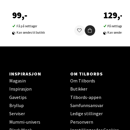
99,-
129,-
Velg
Få på nettlager
På nettlager
Kan sendes til butikk
Kan sendes til b
Sortland - Sortland Storsenter
Strangata 26, 8400 Sortland
Åpent i dag 10-16
0 i butikk
INSPIRASJON
OM TILBORDS
Magasin
Om Tilbords
Velg
Inspirasjon
Butikker
Gavetips
Tilbords-appen
Bryllup
Samfunnsansvar
Serviser
Ledige stillinger
Steinkjer - Thon Senter Steinkjer
Mummi-univers
Personvern
Sjøfartsgata 2, 7714 Steinkjer