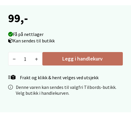
Mo i Rana - Thon Senter Mo i Rana
99,-
Fridtjof Nansensgate 22, 8622 Mo i Rana
Åpent i dag 10-18
0 i butikk
Få på nettlager
Kan sendes til butikk
Velg
Legg i handlekurv
Ålesund - Thon Senter Moa
Frakt og klikk & hent velges ved utsjekk
Denne varen kan sendes til valgfri Tilbords-butikk.
Langelandsvegen 25, 6010 Ålesund
Velg butikk i handlekurven.
Åpent i dag 10-18
0 i butikk
Velg