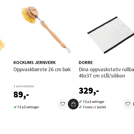
 Rana - Thon Senter Mo i Rana
f Nansensgate 22, 8622 Mo i Rana
 dag 09-19
V
tikk
und - Thon Senter Moa
KOCKUMS JERNVERK
DORRE
Oppvaskbørste 26 cm bøk
Dina oppvaskstativ rullbart
andsvegen 25, 6010 Ålesund
46x37 cm stål/silikon
 dag 10-20
V
1 anmeldelse
329,-
tikk
89,-
Få på nettlager
Få på nettlager
Finnes i 1 butikk
e - Moldetorget
 1, 6413 Molde
 dag 10-20