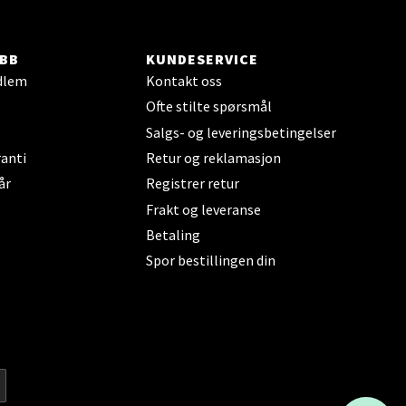
elg
BB
KUNDESERVICE
dlem
Kontakt oss
Ofte stilte spørsmål
Salgs- og leveringsbetingelser
anti
Retur og reklamasjon
elg
år
Registrer retur
Frakt og leveranse
Betaling
Spor bestillingen din
elg