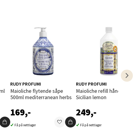
elg
elg
RUDY PROFUMI
RUDY PROFUMI
Maioliche flytende såpe
Maioliche refill håndsåpe 1L
500ml mediterranean herbs
Sicilian lemon
169,-
249,-
elg
Få på nettlager
Få på nettlager