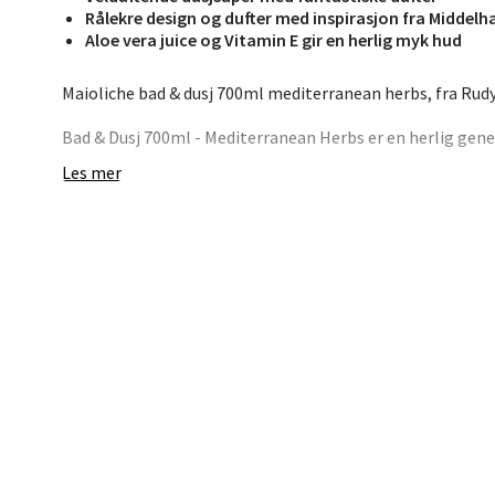
Erich 
Rålekre design og dufter med inspirasjon fra Middelh
Aloe vera juice og Vitamin E gir en herlig myk hud
Åpent i
0 i bu
Maioliche bad & dusj 700ml mediterranean herbs, fra Rud
Bad & Dusj 700ml - Mediterranean Herbs er en herlig ge
som både badeskum og dusjgele. Beriket med Aloe Vera juic
Bryn
Les mer
til huden slik at den ikke tørker ut. Er med på å holde hud
frisk duft.
Jupiter
Åpent i
Duftpyramide:
Topp note: Bergamot, Ginger, Eucalyptus, Orange, Lemo
0 i bu
Hjerte note: Myrtle, Wild Lily, Jasmine
Base note: Warm Woods
Stav
Madl
Madlak
Åpent i