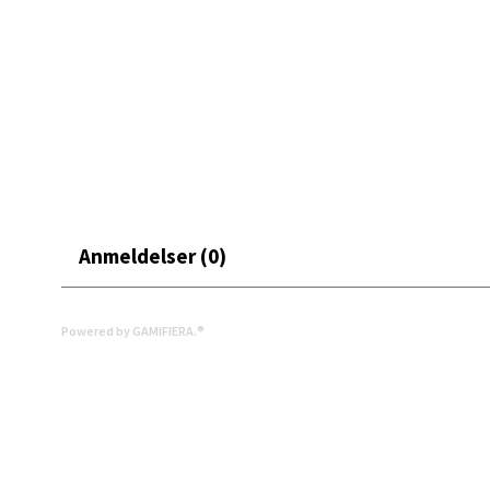
0 i bu
Leva
Moafjæ
Åpent i
0 i bu
Anmeldelser (0)
Mand
Powered by GAMIFIERA.®
Skarvø
Åpent i
0 i bu