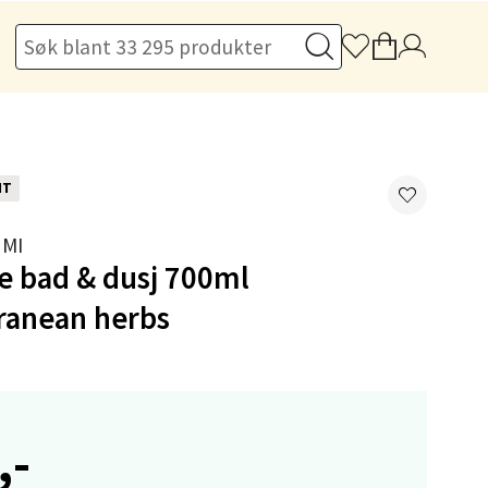
elg
NT
MI
elg
e bad & dusj 700ml
ranean herbs
,-
elg