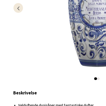
Berg
Lagune
Åpent i
0 i bu
Kris
Lillem
Åpent i
0 i bu
Beskrivelse
Oslo
Velduftende dusjsåper med fantastiske dufter