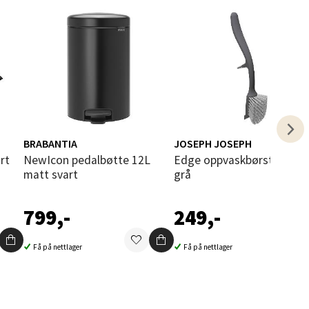
elg
BRABANTIA
JOSEPH JOSEPH
NewIcon pedalbøtte 12L
Edge oppvaskbørste 29 cm
matt svart
grå
elg
799,-
249,-
Få på nettlager
Få på nettlager