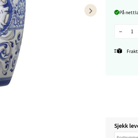
På nettl
en - Thon Senter Lagunen
veien 1, 5239 Bergen
 dag 10-21
V
tikk
Frakt
tiansand - Markens
arkens markensgate 25B, 4611 Kristiansand
 dag 09-18
V
tikk
Sjekk lev
 - Linderud