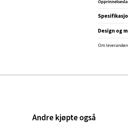
Opprinnelsesla
tikk
Spesifikasj
nger - Magneten
Design og m
ra 14, 7606 Levanger
Om leverandør
 dag 10-20
V
tikk
al - Alti Mandal
yveien 55, 4517 Mandal
 dag 10-20
V
tikk
Andre kjøpte også