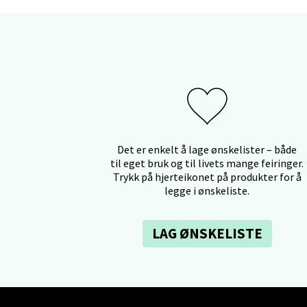
Oppd
Aunase
Åpent i
0 i bu
Orka
Det er enkelt å lage ønskelister – både
til eget bruk og til livets mange feiringer.
Thon S
Trykk på hjerteikonet på produkter for å
Åpent i
legge i ønskeliste.
0 i bu
LAG ØNSKELISTE
Sand
Brodtk