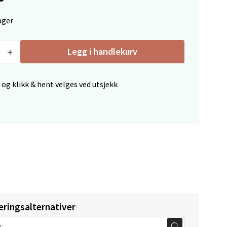
ager
Legg i handlekurv
elg
 og klikk & hent velges ved utsjekk
elg
eringsalternativer