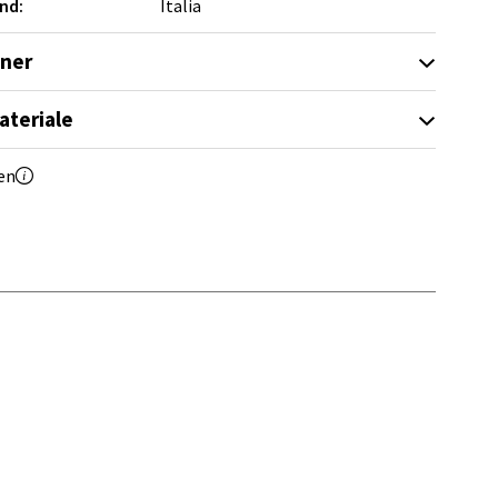
g
nd:
Italia
oner
ateriale
en
elg
elg