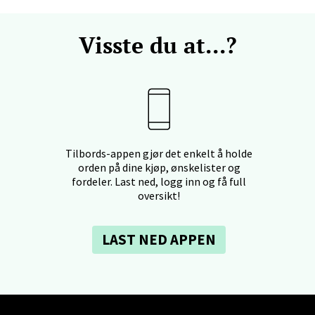
al - Aunasenteret
Visste du at...?
nteret, Sunndalsvegen 3, 7340 Oppdal
 dag 10-19
V
tikk
nger - Thon Senter Orkanger
Tilbords-appen gjør det enkelt å holde
orden på dine kjøp, ønskelister og
enter Orkanger, Orkdalsveien 113, 7300 Orkanger
fordeler. Last ned, logg inn og få full
 dag 09-20
oversikt!
V
tikk
LAST NED APPEN
vika - Thon Senter Sandvika
orbsgate 7, 1338 Sandvika