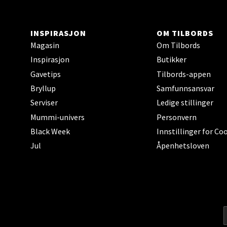
Åpent i
0 i bu
INSPIRASJON
OM TILBORDS
Magasin
Om Tilbords
Berg
Inspirasjon
Butikker
Gavetips
Tilbords-appen
Sartor
Bryllup
Samfunnsansvar
Åpent i
Serviser
Ledige stillinger
0 i bu
Mummi-univers
Personvern
Black Week
Innstillinger for Co
Jul
Åpenhetsloven
Tron
Falken
Åpent i
0 i bu