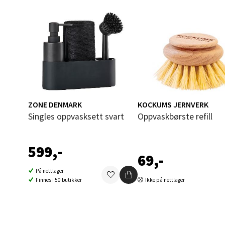
Mo i
Fridtjo
Åpent i
0 i bu
Åles
ZONE DENMARK
KOCKUMS JERNVERK
Singles oppvasksett svart
Oppvaskbørste refill
Langel
Åpent i
599,-
0 i bu
69,-
På nettlager
Finnes i 50 butikker
Ikke på nettlager
Mold
Torget
Åpent i