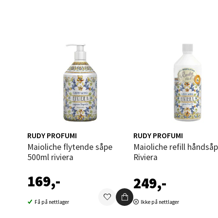
0 i bu
Narv
Bolags
Åpent i
0 i bu
RUDY PROFUMI
RUDY PROFUMI
Berg
Maioliche flytende såpe
Maioliche refill håndsåpe 1L
500ml riviera
Riviera
Folke B
Åpent i
169,-
249,-
0 i bu
Få på nettlager
Ikke på nettlager