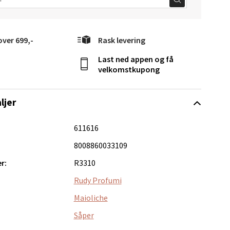
elg
over 699,-
Rask levering
Last ned appen og få
velkomstkupong
ljer
elg
611616
8008860033109
r:
R3310
Rudy Profumi
Maioliche
Såper
Vel