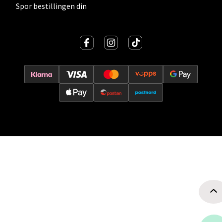
Velg
Spor bestillingen din
Oslo - Thon Senter Storo
Vitaminveien 7 - 9, 0485 Oslo
Åpent i dag 10-21
0 i butikk
Velg
Lillehammer - Strandtorget
Strandtorget, 2609 Lillehammer
Åpent i dag 09-20