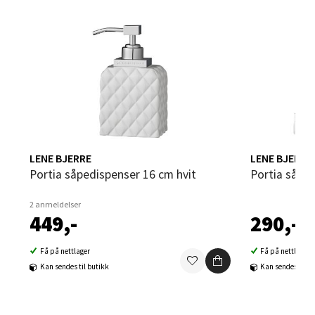
Velg
Sandvika - Thon Senter Sandvika
Brodtkorbsgate 7, 1338 Sandvika
Åpent i dag 10-21
0 i butikk
LENE BJERRE
LENE BJERRE
Portia såpedispenser 16 cm hvit
Portia såpe
Velg
2 anmeldelser
449,-
290,-
Bergen - Thon Senter Sartor
Få på nettlager
Få på nettlager
Kan sendes til butikk
Kan sendes til b
Sartorvegen 12, 5353 Straume
Åpent i dag 10-21