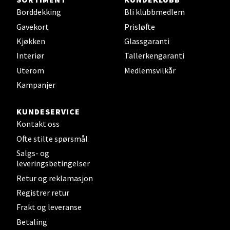
Borddekking
Bli klubbmedlem
Steinkjer - Thon Senter Steinkjer
Gavekort
Prisløfte
Sjøfartsgata 2, 7714 Steinkjer
Kjøkken
Glassgaranti
Åpent i dag 10-20
Interiør
Tallerkengaranti
0 i butikk
Uterom
Medlemsvilkår
Kampanjer
Velg
KUNDESERVICE
Kontakt oss
Ofte stilte spørsmål
Leirvik - Stord
Salgs- og
leveringsbetingelser
Torgbakken 2, 5401 Stord
Retur og reklamasjon
Åpent i dag 10-17
Registrer retur
0 i butikk
Frakt og leveranse
Betaling