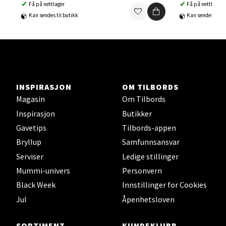
Få på nettlager
Få på nettlager
Ski Storsenter, Jernbanesvingen 6, 1400 Ski
Kan sendes til butikk
Kan sendes til b
Åpent i dag 10-21
0 i butikk
Velg
INSPIRASJON
OM TILBORDS
Magasin
Om Tilbords
Sortland - Sortland Storsenter
Inspirasjon
Butikker
Gavetips
Tilbords-appen
Strangata 26, 8400 Sortland
Bryllup
Samfunnsansvar
Åpent i dag 10-19
Serviser
Ledige stillinger
0 i butikk
Mummi-univers
Personvern
Black Week
Innstillinger for Cookies
Velg
Jul
Åpenhetsloven
SORTIMENT
KUNDEKLUBB