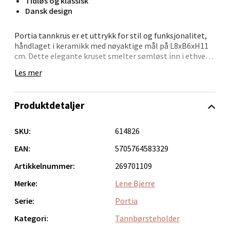
Tidløs og klassisk
Bolagsgata 1, 8514 Narvik
Dansk design
Åpent i dag 10-20
0 i butikk
Portia tannkrus er et uttrykk for stil og funksjonalitet,
håndlaget i keramikk med nøyaktige mål på L8xB6xH11
cm. Dette elegante kruset smelter sømløst inn i ethvert
Velg
baderomsinteriør med sitt strømlinjeformede design og
Les mer
rene linjer. Skap en harmonisk atmosfære ved å
kombinere det med andre elementer med myke former.
Produktdetaljer
Bergen - Oasen Senter
Lene Bjerre tilbyr et bredt utvalg av tannkrus som er
designet med fokus på både estetikk og bruksverdi, slik
at du kan finne det perfekte tilskuddet til ditt personlige
SKU:
614826
Folke Bernadottes vei 52, 5147 Fyllingsdalen
rom.
Åpent i dag 10-21
EAN:
5705764583329
0 i butikk
Artikkelnummer:
269701109
Merke:
Lene Bjerre
Velg
Serie:
Portia
Kategori:
Tannbørsteholder