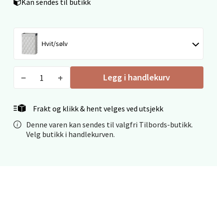
Kan sendes til butikk
Mo i Rana - Thon Senter Mo i Rana
Hvit/sølv
Fridtjof Nansensgate 22, 8622 Mo i Rana
Åpent i dag 09-19
Legg i handlekurv
0 i butikk
Frakt og klikk & hent velges ved utsjekk
Velg
Denne varen kan sendes til valgfri Tilbords-butikk.
Velg butikk i handlekurven.
Ålesund - Thon Senter Moa
Langelandsvegen 25, 6010 Ålesund
Åpent i dag 10-20
0 i butikk