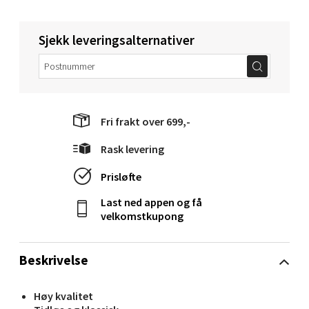
Velg
Sjekk leveringsalternativer
Molde - Moldetorget
Fri frakt over 699,-
Torget 1, 6413 Molde
Rask levering
Åpent i dag 10-20
0 i butikk
Prisløfte
Last ned appen og få
Velg
velkomstkupong
Beskrivelse
Narvik - Thon Senter Malmporten
Høy kvalitet