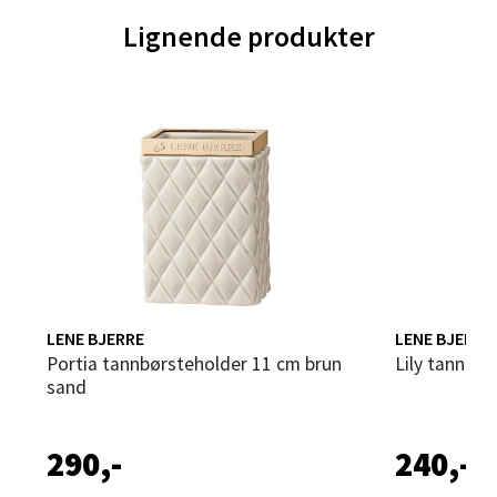
0 i butikk
Lignende produkter
Velg
Trondheim - Sirkus Shopping
Falkenborgveien 5, 7044 Trondheim
Åpent i dag 09-21
0 i butikk
LENE BJERRE
LENE BJERRE
Velg
Portia tannbørsteholder 11 cm brun
Lily tannbø
sand
290,-
240,-
Ski - Thon Senter Ski