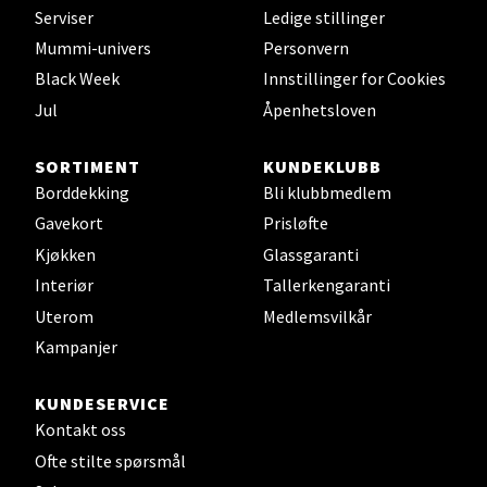
Velg
Serviser
Ledige stillinger
Mummi-univers
Personvern
Black Week
Innstillinger for Cookies
Leirvik - Stord
Jul
Åpenhetsloven
Torgbakken 2, 5401 Stord
SORTIMENT
KUNDEKLUBB
Åpent i dag 10-17
Borddekking
Bli klubbmedlem
0 i butikk
Gavekort
Prisløfte
Kjøkken
Glassgaranti
Velg
Interiør
Tallerkengaranti
Uterom
Medlemsvilkår
Kampanjer
Oslo - Thon Senter Storo
KUNDESERVICE
Kontakt oss
Vitaminveien 7 - 9, 0485 Oslo
Ofte stilte spørsmål
Åpent i dag 10-21