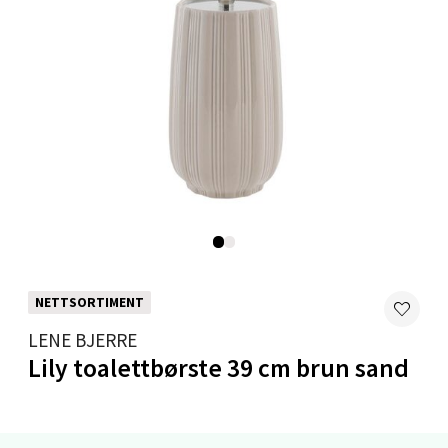
Mandal - Alti Mandal
Skarvøyveien 55, 4517 Mandal
Åpent i dag 10-20
0 i butikk
Velg
NETTSORTIMENT
LENE BJERRE
Mo i Rana - Thon Senter Mo i Rana
Lily toalettbørste 39 cm brun sand
Fridtjof Nansensgate 22, 8622 Mo i Rana
Åpent i dag 09-19