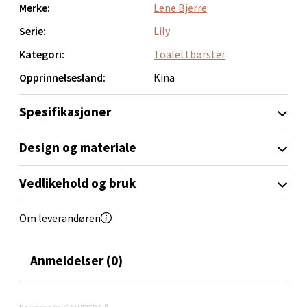
Merke:
Lene Bjerre
Serie:
Lily
Kategori:
Toalettbørster
Orkanger - Thon Senter Orkanger
Opprinnelsesland:
Kina
Thon Senter Orkanger, Orkdalsveien 113, 7300
Orkanger
Spesifikasjoner
Åpent i dag 09-20
0 i butikk
Design og materiale
Vedlikehold og bruk
Velg
Om leverandøren
Sandvika - Thon Senter Sandvika
Anmeldelser (0)
Brodtkorbsgate 7, 1338 Sandvika
Åpent i dag 10-21