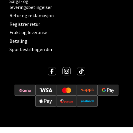
Salgs- og
0 i butikk
leveringsbetingelser
Retur og reklamasjon
Velg
Registrer retur
Frakt og leveranse
Betaling
Lillehammer - Strandtorget
Spor bestillingen din
Strandtorget, 2609 Lillehammer
Åpent i dag 09-20
0 i butikk
Velg
Strømmen - Thon Senter Strømmen