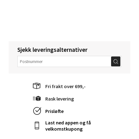
Torget 1, 6413 Molde
Åpent i dag 10-20
0 i butikk
Velg
Sjekk leveringsalternativer
Narvik - Thon Senter Malmporten
Bolagsgata 1, 8514 Narvik
Fri frakt over 699,-
Åpent i dag 10-20
Rask levering
0 i butikk
Prisløfte
Velg
Last ned appen og få
velkomstkupong