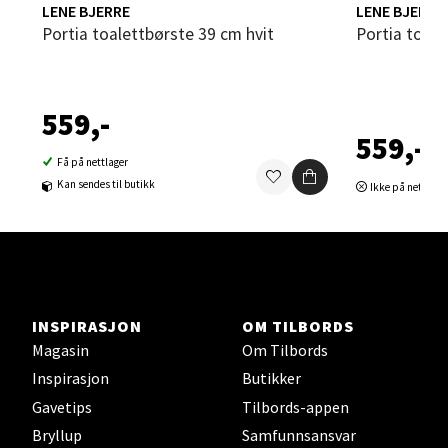
LENE BJERRE
LENE BJERRE
Portia toalettbørste 39 cm hvit
Portia toal
Sortland - Sortland Storsenter
Strangata 26, 8400 Sortland
Åpent i dag 10-19
559,-
559,-
0 i butikk
Få på nettlager
Kan sendes til butikk
Ikke på nettlage
Velg
Steinkjer - Thon Senter Steinkjer
INSPIRASJON
OM TILBORDS
Sjøfartsgata 2, 7714 Steinkjer
Magasin
Om Tilbords
Åpent i dag 10-20
Inspirasjon
Butikker
0 i butikk
Gavetips
Tilbords-appen
Bryllup
Samfunnsansvar