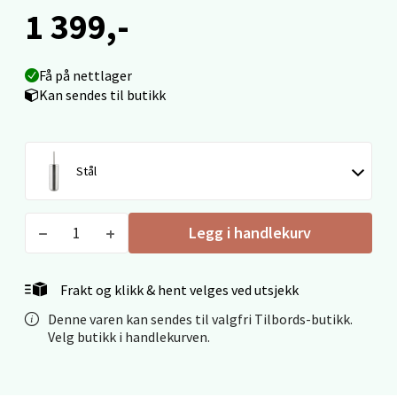
1 399,-
Mo i Rana - Thon Senter Mo i Rana
Fridtjof Nansensgate 22, 8622 Mo i Rana
Få på nettlager
Åpent i dag 09-19
Kan sendes til butikk
0 i butikk
Velg
Stål
Legg i handlekurv
Ålesund - Thon Senter Moa
Langelandsvegen 25, 6010 Ålesund
Frakt og klikk & hent velges ved utsjekk
Åpent i dag 10-20
Denne varen kan sendes til valgfri Tilbords-butikk.
Velg butikk i handlekurven.
0 i butikk
Velg