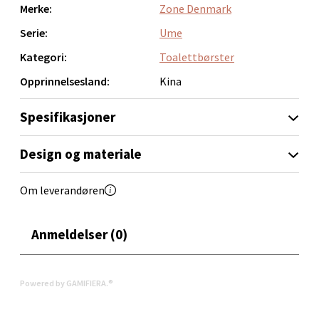
Merke:
Zone Denmark
Åpent i dag 10-19
Serie:
Ume
0 i butikk
Kategori:
Toalettbørster
Velg
Opprinnelsesland:
Kina
Spesifikasjoner
Orkanger - Thon Senter Orkanger
Design og materiale
Thon Senter Orkanger, Orkdalsveien 113, 7300
Om leverandøren
Orkanger
Åpent i dag 09-20
Anmeldelser (0)
0 i butikk
Velg
Powered by GAMIFIERA.®