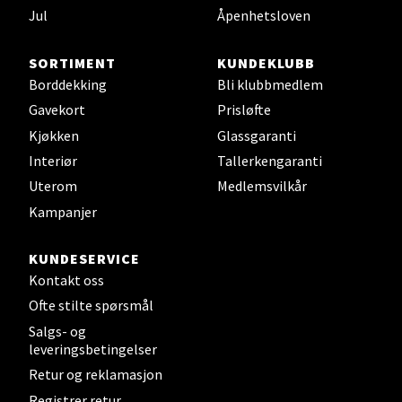
Sjøfartsgata 2, 7714 Steinkjer
Jul
Åpenhetsloven
Åpent i dag 10-20
SORTIMENT
KUNDEKLUBB
0 i butikk
Borddekking
Bli klubbmedlem
Gavekort
Prisløfte
Velg
Kjøkken
Glassgaranti
Interiør
Tallerkengaranti
Uterom
Medlemsvilkår
Leirvik - Stord
Kampanjer
Torgbakken 2, 5401 Stord
KUNDESERVICE
Åpent i dag 10-17
Kontakt oss
0 i butikk
Ofte stilte spørsmål
Salgs- og
Velg
leveringsbetingelser
Retur og reklamasjon
Registrer retur