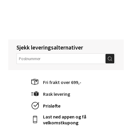
Molde - Moldetorget
Torget 1, 6413 Molde
Åpent i dag 10-20
Sjekk leveringsalternativer
0 i butikk
Velg
Fri frakt over 699,-
Rask levering
Narvik - Thon Senter Malmporten
Prisløfte
Bolagsgata 1, 8514 Narvik
Last ned appen og få
Åpent i dag 10-20
velkomstkupong
0 i butikk