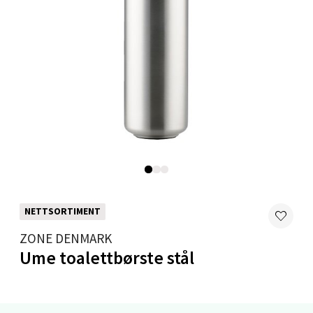
Moafjæra 14, 7606 Levanger
Åpent i dag 10-20
0 i butikk
Velg
Mandal - Alti Mandal
Skarvøyveien 55, 4517 Mandal
Åpent i dag 10-20
NETTSORTIMENT
0 i butikk
ZONE DENMARK
Ume toalettbørste stål
Velg