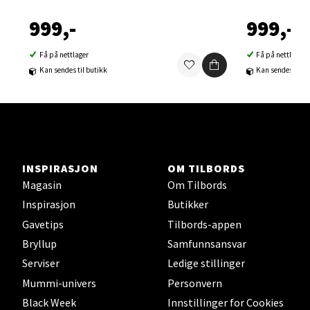
0 i butikk
999,-
999,-
Velg
Få på nettlager
Få på nettlager
Kan sendes til butikk
Kan sendes til b
Sortland - Sortland Storsenter
Strangata 26, 8400 Sortland
Åpent i dag 10-19
INSPIRASJON
OM TILBORDS
0 i butikk
Magasin
Om Tilbords
Inspirasjon
Butikker
Velg
Gavetips
Tilbords-appen
Bryllup
Samfunnsansvar
Serviser
Ledige stillinger
Mummi-univers
Personvern
Steinkjer - Thon Senter Steinkjer
Black Week
Innstillinger for Cookies