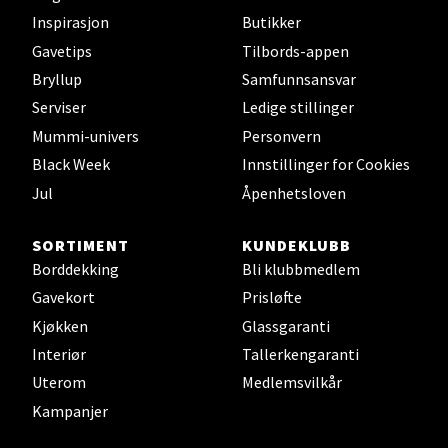
Torgbakken 2, 5401 Stord
Inspirasjon
Butikker
Åpent i dag 10-17
Gavetips
Tilbords-appen
0 i butikk
Bryllup
Samfunnsansvar
Serviser
Ledige stillinger
Velg
Mummi-univers
Personvern
Black Week
Innstillinger for Cookies
Jul
Åpenhetsloven
Oslo - Thon Senter Storo
SORTIMENT
KUNDEKLUBB
Vitaminveien 7 - 9, 0485 Oslo
Borddekking
Bli klubbmedlem
Åpent i dag 10-21
Gavekort
Prisløfte
0 i butikk
Kjøkken
Glassgaranti
Interiør
Tallerkengaranti
Velg
Uterom
Medlemsvilkår
Kampanjer