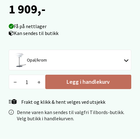
1 909,-
Ålesund - Thon Senter Moa
Langelandsvegen 25, 6010 Ålesund
Få på nettlager
Åpent i dag 10-20
Kan sendes til butikk
0 i butikk
Velg
Opal/krom
Legg i handlekurv
Molde - Moldetorget
Torget 1, 6413 Molde
Frakt og klikk & hent velges ved utsjekk
Åpent i dag 10-20
Denne varen kan sendes til valgfri Tilbords-butikk.
0 i butikk
Velg butikk i handlekurven.
Velg