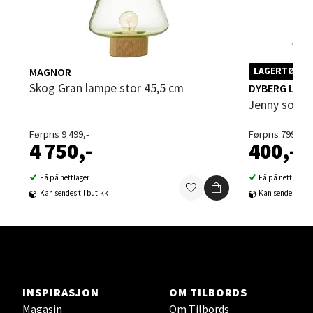
0 i butikk
Velg
MAGNOR
LAGERTØMMI
Skog Gran lampe stor 45,5 cm
DYBERG LAR
Jenny sopp
Steinkjer - Thon Senter Steinkjer
Førpris 9 499,-
Førpris 799,-
Sjøfartsgata 2, 7714 Steinkjer
4 750,-
400,-
Åpent i dag 10-20
Få på nettlager
Få på nettlager
0 i butikk
Kan sendes til butikk
Kan sendes til b
Velg
Leirvik - Stord
INSPIRASJON
OM TILBORDS
Magasin
Om Tilbords