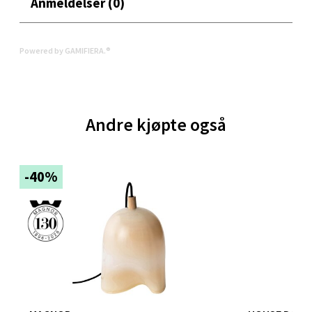
Anmeldelser (0)
Bergen - Thon Senter Sartor
Powered by GAMIFIERA.®
Sartorvegen 12, 5353 Straume
Åpent i dag 10-21
0 i butikk
Andre kjøpte også
Velg
-40%
Trondheim - Sirkus Shopping
Falkenborgveien 5, 7044 Trondheim
Åpent i dag 09-21
0 i butikk