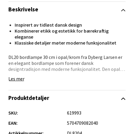
Beskrivelse
Velg
Inspirert av tidløst dansk design
Kombinerer etikk og estetikk for bærekraftig
eleganse
Oppdal - Aunasenteret
Klassiske detaljer møter moderne funksjonalitet
Aunasenteret, Sunndalsvegen 3, 7340 Oppdal
DL20 bordlampe 30 cm i opal/krom fra Dyberg Larsen er
en elegant bordlampe som forener dansk
Åpent i dag 10-19
designtradisjon med moderne funksjonalitet. Den opale
0 i butikk
skjermen, designet i et karakteristisk lag-på-lag-
Les mer
mønster, gir et jevnt og mykt lys som ikke blender.
Lampens kromfargede metallfot tilfører et moderne og
Velg
rent uttrykk, noe som gjør den til et dekorativt element i
Produktdetaljer
ethvert rom.
Lampens størrelse og form gjør den svært allsidig. Den
SKU:
619993
er perfekt for plassering i vinduskarmen, på
Orkanger - Thon Senter Orkanger
skrivebordet, som stemningsbelysning på en hylle eller
EAN:
5704709082040
som et dekorativt innslag ved siden av sofaen. DL20
Artikkelnummer:
DL8204
Thon Senter Orkanger, Orkdalsveien 113, 7300