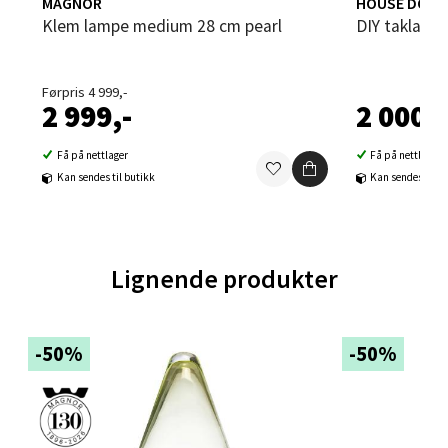
Velg
MAGNOR
HOUSE DOC
Klem lampe medium 28 cm pearl
DIY taklamp
Førpris 4 999,-
Ski - Thon Senter Ski
2 999,-
2 000,-
Ski Storsenter, Jernbanesvingen 6, 1400 Ski
Få på nettlager
Få på nettlager
Åpent i dag 10-21
Kan sendes til butikk
Kan sendes til b
0 i butikk
Velg
Lignende produkter
Sortland - Sortland Storsenter
-50%
-50%
Strangata 26, 8400 Sortland
Åpent i dag 10-19