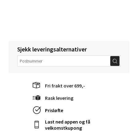
Narvik - Thon Senter Malmporten
Bolagsgata 1, 8514 Narvik
Åpent i dag 10-20
Sjekk leveringsalternativer
0 i butikk
Velg
Fri frakt over 699,-
Rask levering
Bergen - Oasen Senter
Prisløfte
Folke Bernadottes vei 52, 5147 Fyllingsdalen
Last ned appen og få
Åpent i dag 10-21
velkomstkupong
0 i butikk