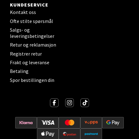
KUNDESERVICE
Lillehammer - Strandtorget
Kontakt oss
Ofte stilte spørsmål
Strandtorget, 2609 Lillehammer
Salgs- og
Åpent i dag 09-20
leveringsbetingelser
0 i butikk
Retur og reklamasjon
Registrer retur
Velg
Frakt og leveranse
Betaling
Spor bestillingen din
Strømmen - Thon Senter Strømmen
Støperivn. 5, 2010 Strømmen
Åpent i dag 10-21
0 i butikk
Velg