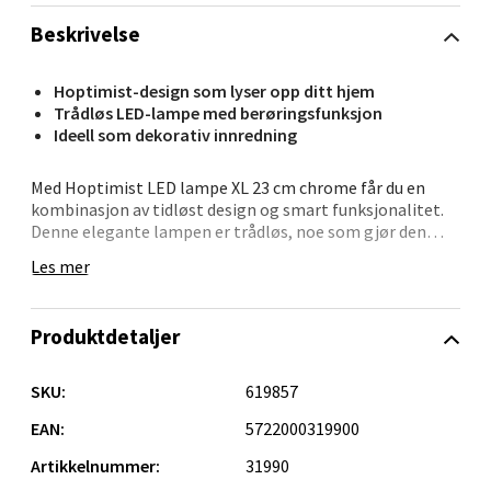
Velg
Beskrivelse
Hoptimist-design som lyser opp ditt hjem
Trådløs LED-lampe med berøringsfunksjon
Bergen - Oasen Senter
Ideell som dekorativ innredning
Med Hoptimist LED lampe XL 23 cm chrome får du en
Folke Bernadottes vei 52, 5147 Fyllingsdalen
kombinasjon av tidløst design og smart funksjonalitet.
Åpent i dag 10-18
Denne elegante lampen er trådløs, noe som gjør den
0 i butikk
enkel å plassere i hjemmet – på skrivebordet, nattbordet
Les mer
eller i et hyggelig hjørne.
Velg
Berøringsfunksjonen gjør det enkelt å justere lysstyrken
Produktdetaljer
eller slå lampen av og på med et lett trykk. Lampen lades
på 7-8 timer med den medfølgende USB-C-kabelen og gir
opptil 9 timers lys, avhengig av innstillingen. Med en
SKU:
619857
effekt på 5 W og et stilrent uttrykk, tilfører den både lys
Oppdal - Aunasenteret
og glede til hjemmet.
EAN:
5722000319900
Artikkelnummer:
31990
Aunasenteret, Sunndalsvegen 3, 7340 Oppdal