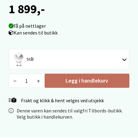
Mo i Rana - Thon Senter Mo i Rana
1 899,-
Fridtjof Nansensgate 22, 8622 Mo i Rana
Åpent i dag 10-18
Få på nettlager
0 i butikk
Kan sendes til butikk
Velg
Stål
Ålesund - Thon Senter Moa
Legg i handlekurv
Langelandsvegen 25, 6010 Ålesund
Åpent i dag 10-18
Frakt og klikk & hent velges ved utsjekk
Denne varen kan sendes til valgfri Tilbords-butikk.
0 i butikk
Velg butikk i handlekurven.
Velg