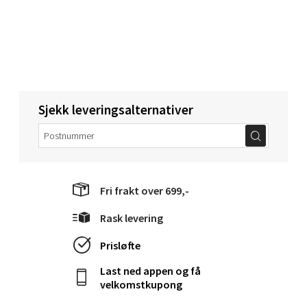
Molde - Moldetorget
Torget 1, 6413 Molde
Åpent i dag 10-18
Sjekk leveringsalternativer
0 i butikk
Velg
Fri frakt over 699,-
Narvik - Thon Senter Malmporten
Rask levering
Prisløfte
Bolagsgata 1, 8514 Narvik
Åpent i dag 10-18
Last ned appen og få
velkomstkupong
0 i butikk