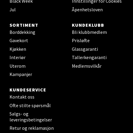
Black Week
Innstillinger for Cookies
Åpent i dag 10-18
Jul
Åpenhetsloven
0 i butikk
SORTIMENT
KUNDEKLUBB
Velg
Borddekking
Bli klubbmedlem
Gavekort
Prisløfte
Kjøkken
Glassgaranti
Interiør
Tallerkengaranti
Leirvik - Stord
Uterom
Medlemsvilkår
Torgbakken 2, 5401 Stord
Kampanjer
Åpent i dag 10-15
KUNDESERVICE
0 i butikk
Kontakt oss
Ofte stilte spørsmål
Velg
Salgs- og
leveringsbetingelser
Retur og reklamasjon