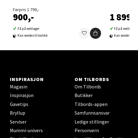
Førpris 1 799,-
Velg
900,-
1 899,-
Få på nettlager
Få på nettlager
Kan sendes til butikk
Kan sendes til b
Sortland - Sortland Storsenter
Strangata 26, 8400 Sortland
Åpent i dag 10-16
0 i butikk
INSPIRASJON
OM TILBORDS
Magasin
Om Tilbords
Velg
Inspirasjon
Butikker
Gavetips
Tilbords-appen
Bryllup
Samfunnsansvar
Steinkjer - Thon Senter Steinkjer
Serviser
Ledige stillinger
Mummi-univers
Personvern
Sjøfartsgata 2, 7714 Steinkjer