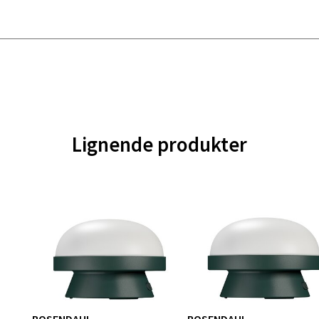
 dag 10-18
V
tikk
al - Alti Mandal
yveien 55, 4517 Mandal
Lignende produkter
 dag 10-18
V
tikk
 Rana - Thon Senter Mo i Rana
f Nansensgate 22, 8622 Mo i Rana
 dag 10-18
V
tikk