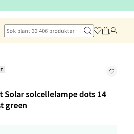
elg
NT
t Solar solcellelampe dots 14
elg
t green