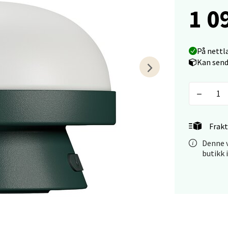
1 0
rveien 16, 4016 Stavanger
 dag 10-18
V
tikk
På nettl
Kan send
anger og Sandnes - Kvadrat
Stokkavei 1, 4313 Sandnes
 dag 10-18
Frakt
V
tikk
Denne v
butikk 
en - Thon Senter Lagunen
veien 1, 5239 Bergen
 dag 10-18
V