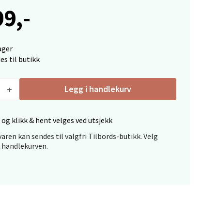
99,-
elg
ager
es til butikk
Legg i handlekurv
 og klikk & hent velges ved utsjekk
elg
aren kan sendes til valgfri Tilbords-butikk. Velg
i handlekurven.
elg