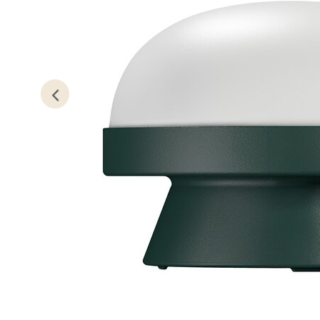
Gartne
Åpent i
0 i bu
Stav
Gamle 
Åpent i
0 i bu
Berg
Lagune
Åpent i