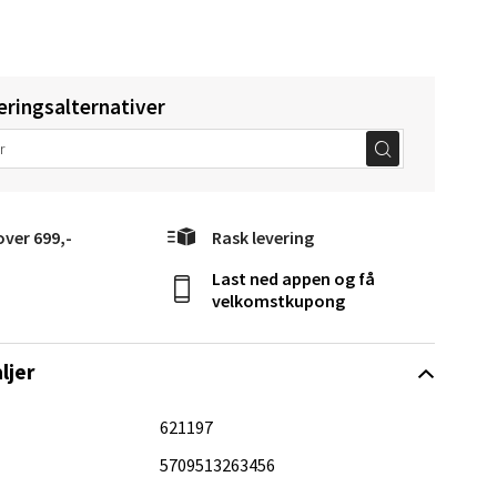
eringsalternativer
elg
over 699,-
Rask levering
Last ned appen og få
velkomstkupong
ljer
elg
621197
5709513263456