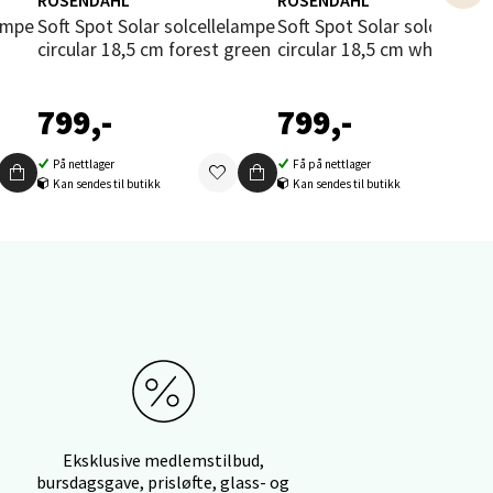
ROSENDAHL
ROSENDAHL
Soft Spot Solar solcellelampe
Soft Spot Solar solcellelampe
circular 18,5 cm forest green
circular 18,5 cm wheat
799,-
799,-
elg
På nettlager
Få på nettlager
Kan sendes til butikk
Kan sendes til butikk
elg
Eksklusive medlemstilbud,
bursdagsgave, prisløfte, glass- og