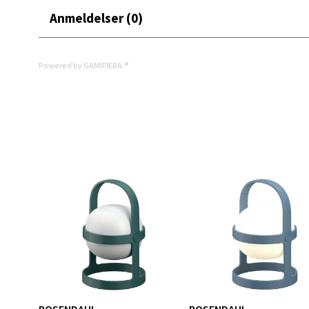
Åpent i
Anmeldelser (0)
0 i bu
Powered by GAMIFIERA.®
Mand
Skarvø
Åpent i
0 i bu
Mo i
Fridtjo
Åpent i
0 i bu