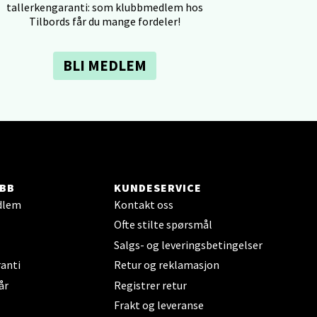
tallerkengaranti: som klubbmedlem hos
Tilbords får du mange fordeler!
elg
BLI MEDLEM
elg
BB
KUNDESERVICE
dlem
Kontakt oss
Ofte stilte spørsmål
Salgs- og leveringsbetingelser
anti
Retur og reklamasjon
år
Registrer retur
elg
Frakt og leveranse