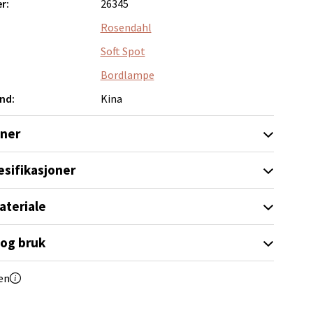
r:
26345
Rosendahl
Soft Spot
elg
Bordlampe
nd:
Kina
oner
esifikasjoner
Vel
ateriale
g
 og bruk
en