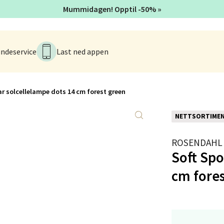
Mummidagen! Opptil -50% »
tad - Thon Senter Kanebogen
ndeservice
Last ned appen
egen 5, 9411 Harstad
 dag 10-18
V
tikk
ar solcellelampe dots 14 cm forest green
NETTSORTIME
sund - Thon Senter Oasen
ROSENDAHL
vegen 16, 5542 Karmsund
Soft Spo
 dag 10-18
V
cm fores
tikk
anger og Sandnes - Kilden Senter