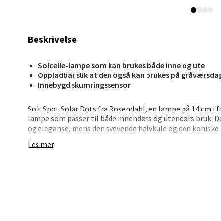
0 i bu
Beskrivelse
Kris
Solcelle-lampe som kan brukes både inne og ute
Lillem
Oppladbar slik at den også kan brukes på gråværsda
Åpent i
Innebygd skumringssensor
0 i bu
Soft Spot Solar Dots fra Rosendahl, en lampe på 14 cm i f
lampe som passer til både innendørs og utendørs bruk. De
og eleganse, mens den svevende halvkule og den koniske
Oslo
Les mer
Denne lampen lader seg selv med solens stråler via et i
Erich 
USB-C for de dagene solen uteblir (kabel og lader medfø
Åpent i
automatisk slår lyset på i mørket, og en robust konstruk
grader, er lampen ideell for bruk året rundt. På én lading k
0 i bu
Soft Spot Solar Dots er designet for å være bærbar, slik at
steder i hjemmet, rundt bordet eller ut i hagen. Bruk den
kombiner den med mindre varianter i serien for en unik