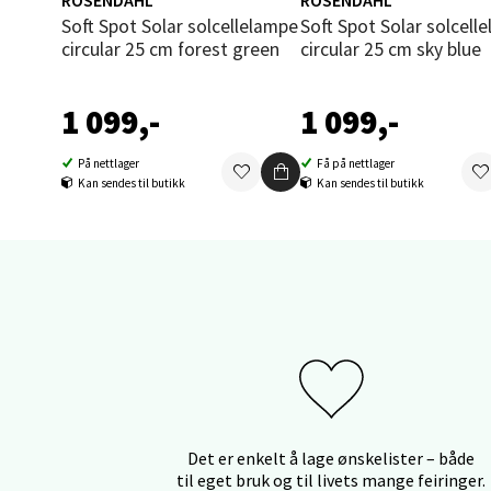
ROSENDAHL
ROSENDAHL
Soft Spot Solar solcellelampe
Soft Spot Solar solcellelampe
Åles
circular 25 cm forest green
circular 25 cm sky blue
Langel
1 099,-
1 099,-
Åpent i
0 i bu
På nettlager
Få på nettlager
Kan sendes til butikk
Kan sendes til butikk
Mold
Torget
Åpent i
0 i bu
Narv
Det er enkelt å lage ønskelister – både
til eget bruk og til livets mange feiringer.