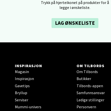
Bolags
Trykk på hjerteikonet på produkter for å
Åpent i
legge i ønskeliste.
0 i bu
LAG ØNSKELISTE
Berg
Folke B
Åpent i
0 i bu
INSPIRASJON
OM TILBORDS
Magasin
Om Tilbords
Oppd
Inspirasjon
Butikker
Gavetips
Tilbords-appen
Aunase
Bryllup
Samfunnsansvar
Åpent i
Serviser
Ledige stillinger
0 i bu
Mummi-univers
Personvern