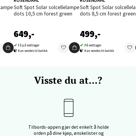
ROSENDAHL
ROSENDAHL
Soft Spot Solar solcellelampe
Soft Spot Solar solcellelampe
und - Thon Senter Moa
dots 10,5 cm forest green
dots 8,5 cm forest green
andsvegen 25, 6010 Ålesund
649,-
499,-
 dag 10-18
V
tikk
Få på nettlager
På nettlager
Kan sendes til butikk
Kan sendes til butikk
e - Moldetorget
Visste du at...?
 1, 6413 Molde
 dag 10-18
V
tikk
ik - Thon Senter Malmporten
Tilbords-appen gjør det enkelt å holde
orden på dine kjøp, ønskelister og