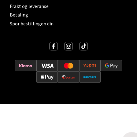
Oslo - Thon Senter Storo
Frakt og leveranse
Vitaminveien 7 - 9, 0485 Oslo
Betaling
Åpent i dag 10-21
Spor bestillingen din
0 i butikk
Velg
Lillehammer - Strandtorget
Strandtorget, 2609 Lillehammer
Åpent i dag 09-20
0 i butikk
Velg