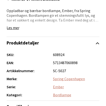
Velg
Oppladbar og bærbar bordlampe, Ember, fra Spring
Copenhagen. Bordlampen gir et stemningsfullt lys, og
har et vakkert og enkelt design. Ta Ember med deg ut i
hagen eller på terrassen for å forlenge sommerkveldene,
Bergen - Oasen Senter
Les mer
sett den på hjemmekontoret, på sidebordet i stua eller
på nattbordet. Selve lampen er laget i munnblåst
Folke Bernadottes vei 52, 5147 Fyllingsdalen
opalglass, og øverst blir den omkranset av en
Produktdetaljer
Åpent i dag 10-21
aluminiums ring.
Lampen har tre lysstyrker, og justeres med en knapp i
0 i butikk
bunnen av lampen.
SKU:
608924
Ember er fullt oppladet etter 9 timer, og kan lyse i 15-17
EAN:
5713487060898
Velg
timer på en full lading.
Artikkelnummer:
SC-5027
Merke:
Spring Copenhagen
Serie:
Ember
Oppdal - Aunasenteret
Kategori:
Bordlampe
Aunasenteret, Sunndalsvegen 3, 7340 Oppdal
Åpent i dag 10-19