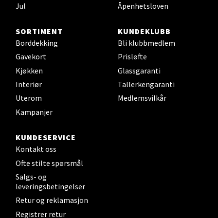
Åpent i dag 10-20
Jul
Åpenhetsloven
0 i butikk
SORTIMENT
KUNDEKLUBB
Borddekking
Bli klubbmedlem
Velg
Gavekort
Prisløfte
Kjøkken
Glassgaranti
Interiør
Tallerkengaranti
Leirvik - Stord
Uterom
Medlemsvilkår
Kampanjer
Torgbakken 2, 5401 Stord
Åpent i dag 10-17
KUNDESERVICE
0 i butikk
Kontakt oss
Ofte stilte spørsmål
Velg
Salgs- og
leveringsbetingelser
Retur og reklamasjon
Registrer retur