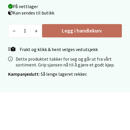
På nettlager
Fridtjof Nansensgate 22, 8622 Mo i Rana
Kan sendes til butikk
Åpent i dag 09-19
0 i butikk
Legg i handlekurv
Velg
Frakt og klikk & hent velges ved utsjekk
Dette produktet takker for seg og går ut fra vårt
sortiment. Grip sjansen nå til å gjøre et godt kjøp.
Ålesund - Thon Senter Moa
Kampanjeslutt:
Så lenge lageret rekker.
Langelandsvegen 25, 6010 Ålesund
Åpent i dag 10-20
0 i butikk
Velg