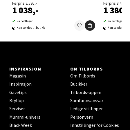
Førpris 2 595,-
Førpris 3 450,-
1 038,-
1 380,-
Velg
På nettlager
På nettlager
Kan sendes til butikk
Kan sendes til b
Sortland - Sortland Storsenter
Strangata 26, 8400 Sortland
Åpent i dag 10-19
0 i butikk
INSPIRASJON
OM TILBORDS
Magasin
Om Tilbords
Velg
Inspirasjon
Butikker
Gavetips
Tilbords-appen
Bryllup
Samfunnsansvar
Serviser
Ledige stillinger
Steinkjer - Thon Senter Steinkjer
Mummi-univers
Personvern
Black Week
Innstillinger for Cookies
Sjøfartsgata 2, 7714 Steinkjer