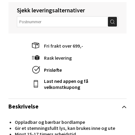
Sjekk leveringsalternativer
Molde - Moldetorget
Torget 1, 6413 Molde
Åpent i dag 10-20
Fri frakt over 699,-
0 i butikk
Rask levering
Velg
Prisløfte
Last ned appen og få
velkomstkupong
Narvik - Thon Senter Malmporten
Beskrivelse
Bolagsgata 1, 8514 Narvik
Åpent i dag 10-20
Oppladbar og bærbar bordlampe
0 i butikk
Gir et stemningsfullt lys, kan brukes inne og ute
Minst 15-17 timers arbeidstid