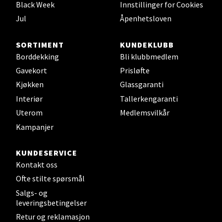
Black Week
Innstillinger for Cookies
Sartorvegen 12, 5353 Straume
Jul
Åpenhetsloven
Åpent i dag 10-21
0 i butikk
SORTIMENT
KUNDEKLUBB
Borddekking
Bli klubbmedlem
Gavekort
Prisløfte
Velg
Kjøkken
Glassgaranti
Interiør
Tallerkengaranti
Uterom
Medlemsvilkår
Trondheim - Sirkus Shopping
Kampanjer
Falkenborgveien 5, 7044 Trondheim
KUNDESERVICE
Åpent i dag 09-21
Kontakt oss
0 i butikk
Ofte stilte spørsmål
Salgs- og
Velg
leveringsbetingelser
Retur og reklamasjon