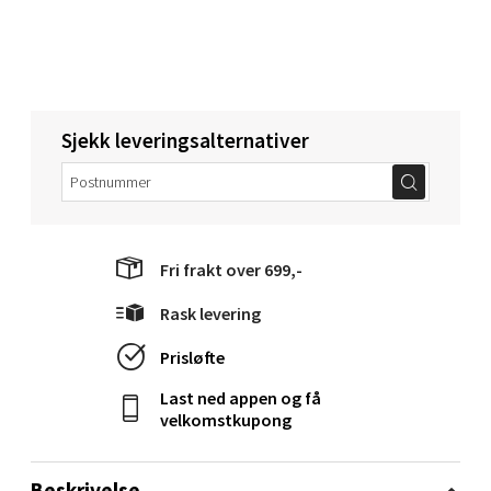
0 i butikk
Velg
Sjekk leveringsalternativer
Mo i Rana - Thon Senter Mo i Rana
Fridtjof Nansensgate 22, 8622 Mo i Rana
Åpent i dag 09-19
Fri frakt over 699,-
0 i butikk
Rask levering
Velg
Prisløfte
Last ned appen og få
velkomstkupong
Ålesund - Thon Senter Moa
Beskrivelse