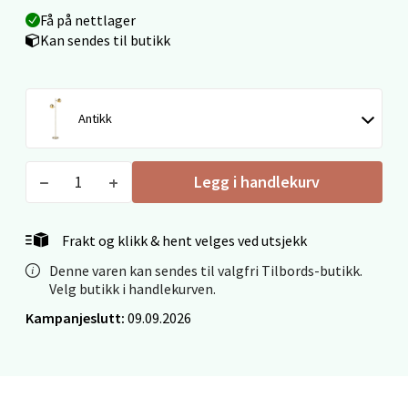
Velg
Få på nettlager
Kan sendes til butikk
Levanger - Magneten
Antikk
Moafjæra 14, 7606 Levanger
Åpent i dag 10-20
Legg i handlekurv
0 i butikk
Velg
Frakt og klikk & hent velges ved utsjekk
Denne varen kan sendes til valgfri Tilbords-butikk.
Velg butikk i handlekurven.
Kampanjeslutt:
09.09.2026
Mandal - Alti Mandal
Skarvøyveien 55, 4517 Mandal
Åpent i dag 10-20