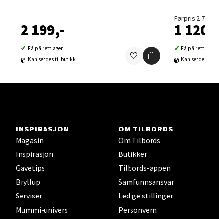
0 i butikk
Førpris 2 799,-
2 199,-
1 120,-
Velg
Få på nettlager
Få på nettlager
Kan sendes til butikk
Kan sendes til b
Sandvika - Thon Senter Sandvika
Brodtkorbsgate 7, 1338 Sandvika
Åpent i dag 10-21
INSPIRASJON
OM TILBORDS
0 i butikk
Magasin
Om Tilbords
Inspirasjon
Butikker
Velg
Gavetips
Tilbords-appen
Bryllup
Samfunnsansvar
Serviser
Ledige stillinger
Mummi-univers
Personvern
Bergen - Thon Senter Sartor