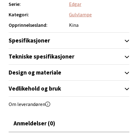
Serie:
Edgar
Narvik - Thon Senter Malmporten
Kategori:
Gulvlampe
Bolagsgata 1, 8514 Narvik
Opprinnelsesland:
Kina
Åpent i dag 10-20
Spesifikasjoner
0 i butikk
Tekniske spesifikasjoner
Velg
Design og materiale
Bergen - Oasen Senter
Vedlikehold og bruk
Folke Bernadottes vei 52, 5147 Fyllingsdalen
Om leverandøren
Åpent i dag 10-21
0 i butikk
Anmeldelser (0)
Velg