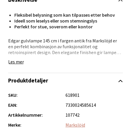
Langelandsvegen 25, 6010 Ålesund
Åpent i dag 10-20
Fleksibel belysning som kan tilpasses etter behov
Ideell som leselys eller som stemningslys
0 i butikk
Perfekt for stue, soverom eller kontor
Velg
Edgar gulvlampe 145 cm i fargen antik fra Markslöjd er
en perfekt kombinasjon av funksjonalitet og
retroinspirert design. Den elegante finishen gir lampen
et sofistikert uttrykk, mens de to separate lampene gjør
Les mer
det enkelt å justere lysets retning for optimal belysning,
Molde - Moldetorget
enten du trenger direkte lys til lesing eller en dempet
atmosfære. Denne fleksibiliteten gjør Edgar gulvlampe
Torget 1, 6413 Molde
Produktdetaljer
til en ideell løsning for stuen, soverommet eller
Åpent i dag 10-20
kontoret.
SKU:
618901
0 i butikk
Lampen kombinerer moderne funksjoner med
nostalgiske detaljer, noe som gir et stilrent og unikt
EAN:
7330024585614
utseende som passer inn i både klassiske og moderne
Velg
Artikkelnummer:
107742
interiørstiler. Edgar gulvlampe fra Markslöjd gir ikke bare
praktisk belysning, men tilfører også en estetikk som
Merke:
Markslöjd
skaper en harmonisk atmosfære.