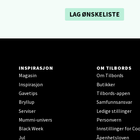
Narv
LAG ØNSKELISTE
Bolags
Åpent i
0 i bu
Berg
INSPIRASJON
OM TILBORDS
Folke B
Magasin
Om Tilbords
Åpent i
Inspirasjon
Butikker
0 i bu
Gavetips
Tilbords-appen
Bryllup
Samfunnsansvar
Serviser
Ledige stillinger
Oppd
Mummi-univers
Personvern
Black Week
Innstillinger for Co
Aunase
Jul
Åpenhetsloven
Åpent i