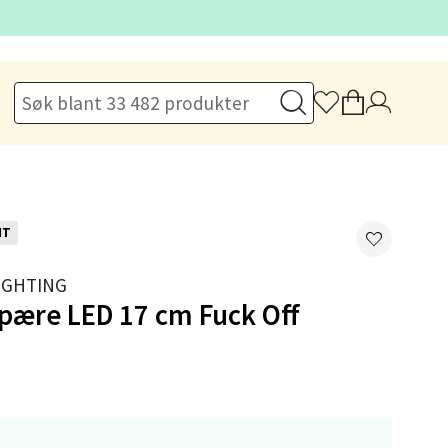
elg
elg
NT
IGHTING
pære LED 17 cm Fuck Off
elg