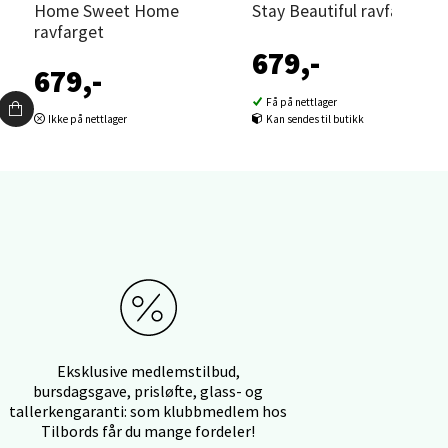
elg
Home Sweet Home
Stay Beautiful ravfarget
ravfarget
679,-
679,-
Få på nettlager
Ikke på nettlager
Kan sendes til butikk
elg
elg
Eksklusive medlemstilbud,
bursdagsgave, prisløfte, glass- og
tallerkengaranti: som klubbmedlem hos
Tilbords får du mange fordeler!