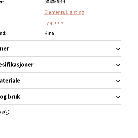
r:
904066BR
Elements Lighting
Lyspærer
nd:
Kina
elg
oner
esifikasjoner
ateriale
 og bruk
Vel
g
en