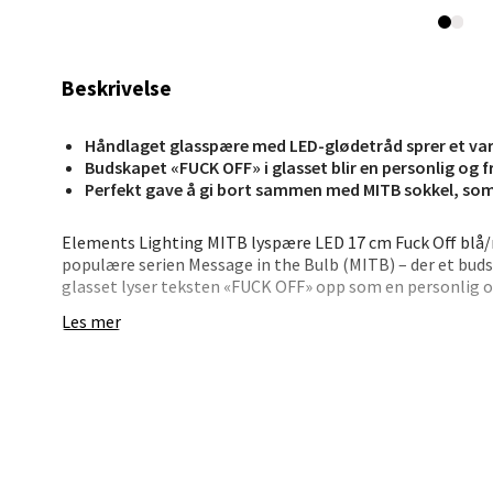
Lagune
Åpent i
0 i bu
Beskrivelse
Håndlaget glasspære med LED-glødetråd sprer et va
Kris
Budskapet «FUCK OFF» i glasset blir en personlig og f
Perfekt gave å gi bort sammen med MITB sokkel, som
Lillem
Åpent i
Elements Lighting MITB lyspære LED 17 cm Fuck Off blå/
populære serien Message in the Bulb (MITB) – der et buds
0 i bu
glasset lyser teksten «FUCK OFF» opp som en personlig o
sprer et varmt og mykt skjær i blått og rødt. Pæren er dim
Les mer
stemningen i rommet.
Oslo
Lyspæren har standard E27-sokkel og passer i lamper og 
stående og hengende. Den egner seg fint på soverommet, i
Erich 
vil ha et dekorativt lyspunkt med personlighet. For å 
Åpent i
en egen MITB sokkel – som Madison, POP, Ceramic eller 
laget for å vise frem teksten samtidig som strømledningen 
0 i bu
at lampefotens merking og makseffekt passer til lyspære