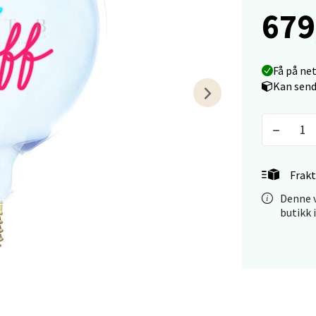
679
anger og Sandnes - Kilden Senter
rveien 16, 4016 Stavanger
Få på ne
 dag 10-18
Kan send
V
tikk
anger og Sandnes - Kvadrat
Frakt
Stokkavei 1, 4313 Sandnes
Denne v
 dag 10-18
butikk 
V
tikk
en - Thon Senter Lagunen