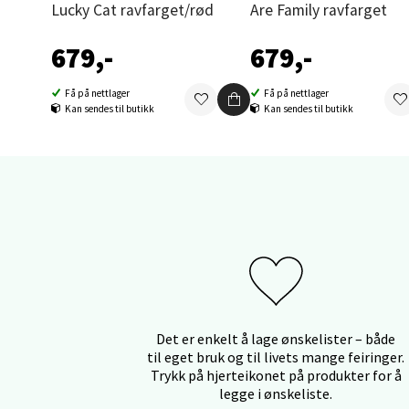
Lucky Cat ravfarget/rød
Are Family ravfarget
0 i bu
679,-
679,-
Åles
Få på nettlager
Få på nettlager
Kan sendes til butikk
Kan sendes til butikk
Langel
Åpent i
0 i bu
Mold
Torget
Åpent i
Det er enkelt å lage ønskelister – både
0 i bu
til eget bruk og til livets mange feiringer.
Trykk på hjerteikonet på produkter for å
legge i ønskeliste.