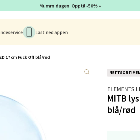
 dag 10-18
Mummidagen! Opptil -50% »
V
tikk
ndeservice
Last ned appen
tad - Thon Senter Kanebogen
egen 5, 9411 Harstad
ED 17 cm Fuck Off blå/rød
 dag 10-18
V
tikk
NETTSORTIME
ELEMENTS L
MITB lys
sund - Thon Senter Oasen
blå/rød
vegen 16, 5542 Karmsund
 dag 10-18
V
tikk