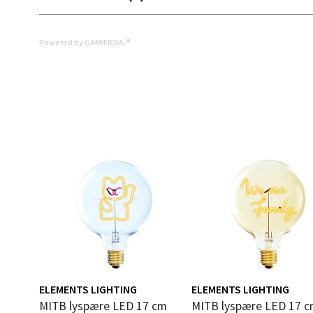
Leva
Moafjæ
Powered by GAMIFIERA.®
Åpent i
0 i bu
Mand
Skarvø
Åpent i
0 i bu
Mo i
Fridtjo
ELEMENTS LIGHTING
ELEMENTS LIGHTING
Åpent i
MITB lyspære LED 17 cm
MITB lyspære LED 17 cm We