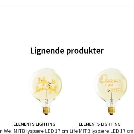
nger - Magneten
ra 14, 7606 Levanger
 dag 10-18
V
tikk
Lignende produkter
al - Alti Mandal
yveien 55, 4517 Mandal
 dag 10-18
V
tikk
 Rana - Thon Senter Mo i Rana
f Nansensgate 22, 8622 Mo i Rana
ELEMENTS LIGHTING
ELEMENTS LIGHTING
 dag 10-18
MITB lyspære LED 17 cm Life
MITB lyspære LED 17 cm