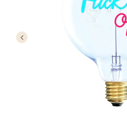
Stav
Gartne
Åpent i
0 i bu
Stav
Gamle 
Åpent i
0 i bu
Berg