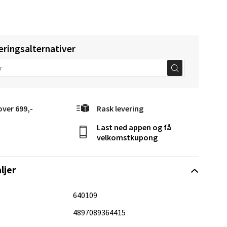
elg
eringsalternativer
over 699,-
Rask levering
elg
Last ned appen og få
velkomstkupong
ljer
640109
elg
4897089364415