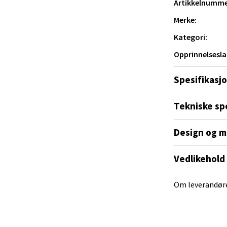
Artikkelnumme
Merke:
e/Jæren - M44
sokkel
 blått og rødt
Kategori:
veien 2, 4340 Bryne
Opprinnelsesla
andard E27-fatning
 dag 10-18
V
Spesifikasj
tikk
tte en lyspære som gir både lys og et tydelig
Tekniske sp
t humor i interiøret.
anger og Sandnes - Thon Senter
Design og m
a
Vedlikehold
rossen nr 9, 4042 Stavanger
 dag 10-19
Om leverandør
tikk