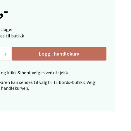
,-
ttlager
es til butikk
elg
Legg i handlekurv
 og klikk & hent velges ved utsjekk
aren kan sendes til valgfri Tilbords-butikk. Velg
i handlekurven.
elg