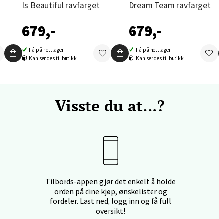
V
Is Beautiful ravfarget
Dream Team ravfarget
tikk
679,-
679,-
und - Thon Senter Moa
Få på nettlager
Få på nettlager
Kan sendes til butikk
Kan sendes til butikk
andsvegen 25, 6010 Ålesund
 dag 10-18
V
tikk
Visste du at...?
e - Moldetorget
 1, 6413 Molde
 dag 10-18
V
Tilbords-appen gjør det enkelt å holde
tikk
orden på dine kjøp, ønskelister og
fordeler. Last ned, logg inn og få full
oversikt!