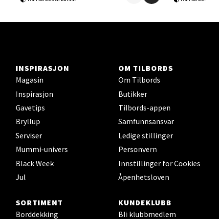
Velg
Orkanger - Thon Senter Orkanger
INSPIRASJON
OM TILBORDS
Magasin
Om Tilbords
Thon Senter Orkanger, Orkdalsveien 113, 7300
Orkanger
Inspirasjon
Butikker
Åpent i dag 09-20
Gavetips
Tilbords-appen
Bryllup
Samfunnsansvar
0 i butikk
Serviser
Ledige stillinger
Velg
Mummi-univers
Personvern
Black Week
Innstillinger for Cookies
Jul
Åpenhetsloven
Sandvika - Thon Senter Sandvika
SORTIMENT
KUNDEKLUBB
Borddekking
Bli klubbmedlem
Brodtkorbsgate 7, 1338 Sandvika