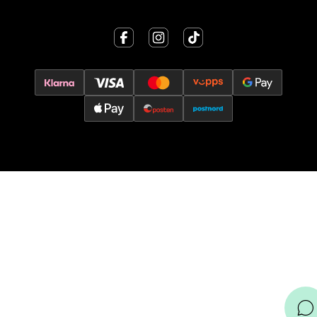
Trondheim - Sirkus Shopping
Falkenborgveien 5, 7044 Trondheim
Åpent i dag 09-21
0 i butikk
Velg
Ski - Thon Senter Ski
Ski Storsenter, Jernbanesvingen 6, 1400 Ski
Åpent i dag 10-21
0 i butikk
Velg