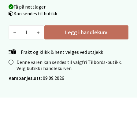
Få på nettlager
Stavanger og Sandnes - Thon
Kan sendes til butikk
Senter Madla
Legg i handlekurv
Madlakrossen nr 9, 4042 Stavanger
Åpent i dag 10-20
Frakt og klikk & hent velges ved utsjekk
0 i butikk
Denne varen kan sendes til valgfri Tilbords-butikk.
Velg butikk i handlekurven.
Velg
Kampanjeslutt:
09.09.2026
Levanger - Magneten
Moafjæra 14, 7606 Levanger
Åpent i dag 10-20
0 i butikk