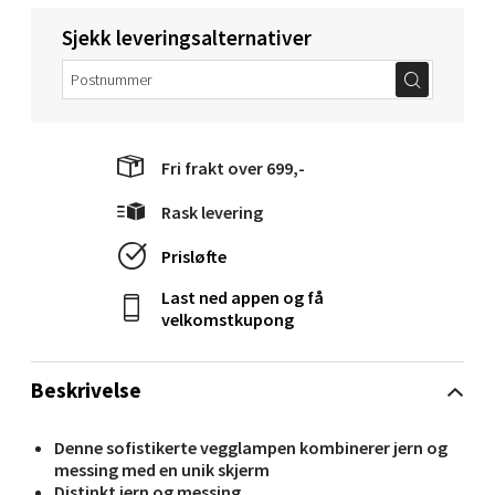
Sjekk leveringsalternativer
Velg
Mandal - Alti Mandal
Fri frakt over 699,-
Skarvøyveien 55, 4517 Mandal
Rask levering
Åpent i dag 10-20
Prisløfte
0 i butikk
Last ned appen og få
Velg
velkomstkupong
Beskrivelse
Mo i Rana - Thon Senter Mo i Rana
Denne sofistikerte vegglampen kombinerer jern og
messing med en unik skjerm
Fridtjof Nansensgate 22, 8622 Mo i Rana
Distinkt jern og messing