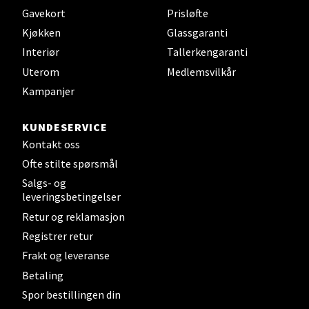
Gavekort
Prisløfte
Åpent i dag 10-21
Kjøkken
Glassgaranti
0 i butikk
Interiør
Tallerkengaranti
Uterom
Medlemsvilkår
Velg
Kampanjer
KUNDESERVICE
Bergen - Thon Senter Sartor
Kontakt oss
Ofte stilte spørsmål
Sartorvegen 12, 5353 Straume
Salgs- og
Åpent i dag 10-21
leveringsbetingelser
0 i butikk
Retur og reklamasjon
Registrer retur
Velg
Frakt og leveranse
Betaling
Spor bestillingen din