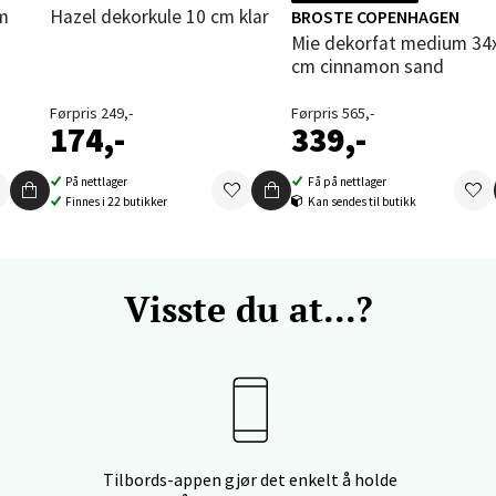
enter Orkanger, Orkdalsveien 113, 7300 Orkanger
Hazel dekorkule 10 cm klar
BROSTE COPENHAGEN
 dag 09-20
Mie dekorfat medium 34x27
V
cm cinnamon sand
tikk
Førpris 249,-
Førpris 565,-
174,-
339,-
vika - Thon Senter Sandvika
På nettlager
Få på nettlager
Finnes i 22 butikker
Kan sendes til butikk
orbsgate 7, 1338 Sandvika
 dag 10-21
V
tikk
Visste du at...?
en - Thon Senter Sartor
vegen 12, 5353 Straume
 dag 10-21
V
tikk
Tilbords-appen gjør det enkelt å holde