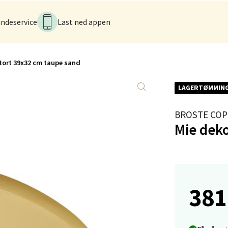
tikk
ndeservice
Last ned appen
anger og Sandnes - Kvadrat
tort 39x32 cm taupe sand
Stokkavei 1, 4313 Sandnes
 dag 10-21
V
LAGERTØMMIN
tikk
BROSTE CO
Mie deko
en - Thon Senter Lagunen
veien 1, 5239 Bergen
 dag 10-21
V
381
tikk