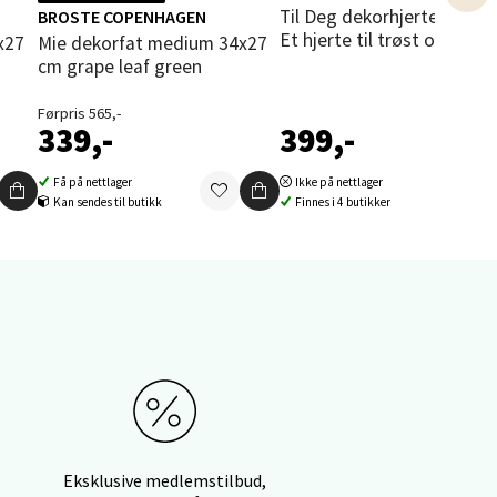
Til Deg dekorhjerte 7 cm blå
BROSTE COPENHAGEN
Et hjerte til trøst og støtt
Mie dekorfat medium 34x27
elg
cm grape leaf green
Førpris 565,-
339,-
399,-
Få på nettlager
Ikke på nettlager
Kan sendes til butikk
Finnes i 4 butikker
elg
elg
Eksklusive medlemstilbud,