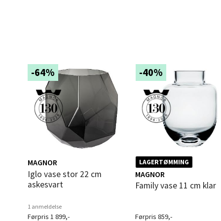
Langel
Åpent i
0 i bu
Mold
-64%
-40%
Torget
Åpent i
0 i bu
Narv
MAGNOR
LAGERTØMMING
Iglo vase stor 22 cm
MAGNOR
Bolags
askesvart
Family vase 11 cm klar
Åpent i
0 i bu
1 anmeldelse
Førpris 1 899,-
Førpris 859,-