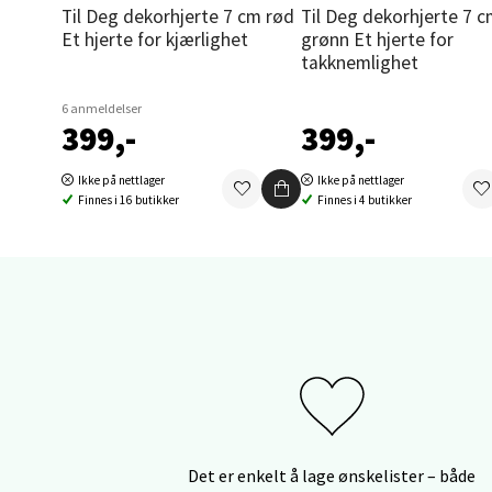
Thon S
Til Deg dekorhjerte 7 cm rød
Til Deg dekorhjerte 7 cm
Åpent i
Et hjerte for kjærlighet
grønn Et hjerte for
takknemlighet
0 i bu
6 anmeldelser
399,-
399,-
Sand
Ikke på nettlager
Ikke på nettlager
Finnes i 16 butikker
Finnes i 4 butikker
Brodtk
Åpent i
0 i bu
Berg
Sartor
Åpent i
0 i bu
Det er enkelt å lage ønskelister – både