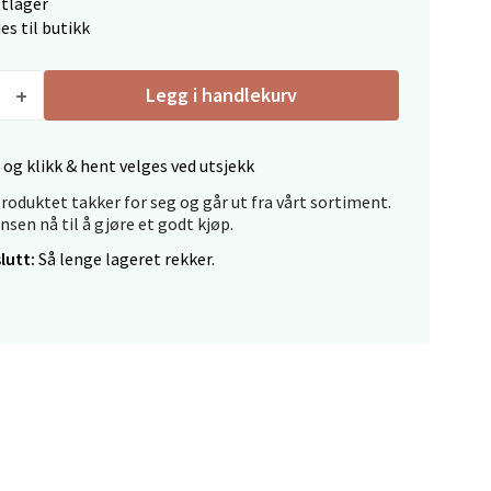
ttlager
es til butikk
elg
Legg i handlekurv
 og klikk & hent velges ved utsjekk
roduktet takker for seg og går ut fra vårt sortiment.
ansen nå til å gjøre et godt kjøp.
lutt:
Så lenge lageret rekker.
elg
elg