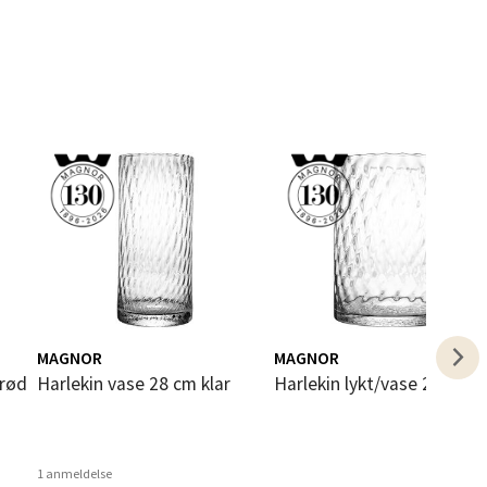
elg
elg
MAGNOR
MAGNOR
 rød
Harlekin vase 28 cm klar
Harlekin lykt/vase 24 cm k
elg
1 anmeldelse