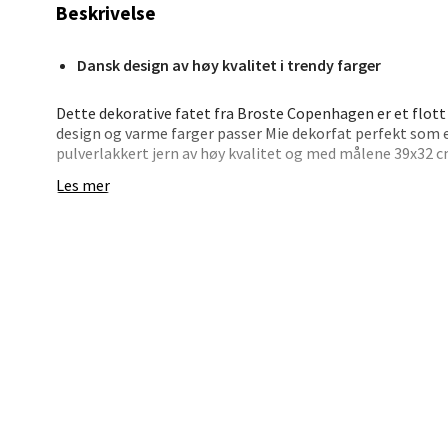
Beskrivelse
0 i bu
Dansk design av høy kvalitet i trendy farger
Stav
Dette dekorative fatet fra Broste Copenhagen er et flott t
Madl
design og varme farger passer Mie dekorfat perfekt som et
pulverlakkert jern av høy kvalitet og med målene 39x32 cm,
favorittting eller bruke som et serveringsfat for spesiel
Madlak
Les mer
fatets skjønnhet. Gi ditt hjem et elegant preg med dette 
Åpent i
Copenhagen!
0 i bu
Leva
Moafjæ
Åpent i
0 i bu