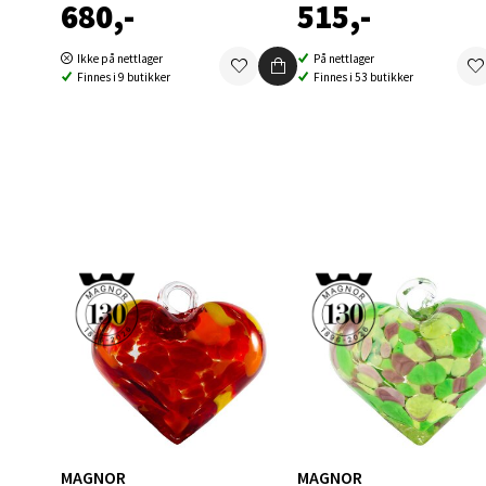
680,-
515,-
Berg
Ikke på nettlager
På nettlager
Finnes i 9 butikker
Finnes i 53 butikker
Folke B
Åpent i
0 i bu
Oppd
Aunase
Åpent i
0 i bu
Orka
MAGNOR
MAGNOR