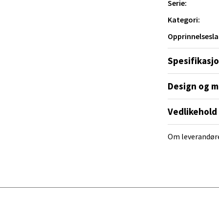
Serie:
al - Alti Mandal
Kategori:
Opprinnelsesla
yveien 55, 4517 Mandal
 dag 10-20
Spesifikasj
V
tikk
Design og m
 Rana - Thon Senter Mo i Rana
Vedlikehold
f Nansensgate 22, 8622 Mo i Rana
Om leverandør
 dag 09-19
V
tikk
und - Thon Senter Moa