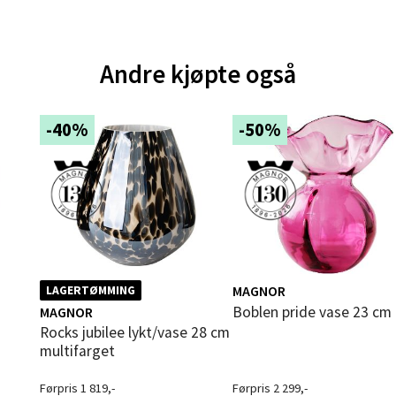
andsvegen 25, 6010 Ålesund
 dag 10-20
V
tikk
Andre kjøpte også
e - Moldetorget
-40%
-50%
 1, 6413 Molde
 dag 10-20
V
tikk
ik - Thon Senter Malmporten
MAGNOR
LAGERTØMMING
Boblen pride vase 23 cm
MAGNOR
gata 1, 8514 Narvik
Rocks jubilee lykt/vase 28 cm
 dag 10-20
multifarget
V
tikk
Førpris 1 819,-
Førpris 2 299,-