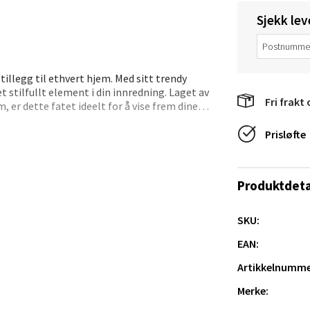
tikk
Sjekk lev
anger og Sandnes - Thon Senter
illegg til ethvert hjem. Med sitt trendy
a
 stilfullt element i din innredning. Laget av
Fri frakt 
 er dette fatet ideelt for å vise frem dine
le anledninger. Håndvask anbefales for å bevare
rossen nr 9, 4042 Stavanger
Mie dekorfatet i taupe sandfarge fra Broste
Prisløfte
 dag 10-20
tikk
Produktdeta
nger - Magneten
SKU:
EAN:
ra 14, 7606 Levanger
 dag 10-20
Artikkelnumme
V
tikk
Merke: