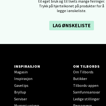
til eget bruk og til livets mange feiringer.
Trykk på hjerteikonet på produkter for å
legge i ønskeliste.
Tron
LAG ØNSKELISTE
Falken
Åpent i
0 i bu
Ski 
INSPIRASJON
OM TILBORDS
Ski Sto
Magasin
Om Tilbords
Åpent i
Inspirasjon
Butikker
0 i bu
Gavetips
Tilbords-appen
Bryllup
Samfunnsansvar
Serviser
Ledige stillinger
Sort
Mummi-univers
Personvern