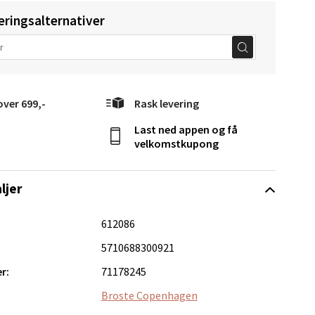
eringsalternativer
over 699,-
Rask levering
Last ned appen og få
Vel
velkomstkupong
g
ljer
612086
5710688300921
r:
71178245
elg
Broste Copenhagen