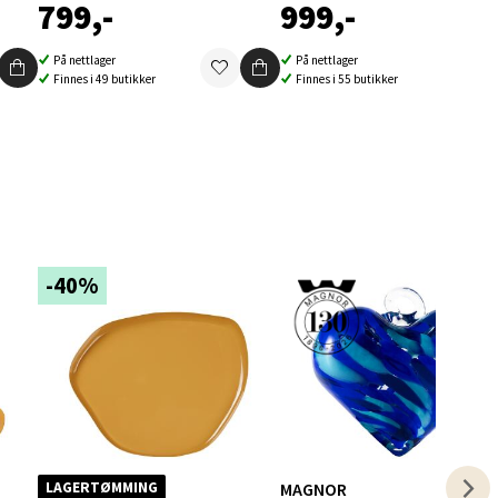
799,-
999,-
På nettlager
På nettlager
Finnes i 49 butikker
Finnes i 55 butikker
elg
-40%
elg
MAGNOR
LAGERTØMMING