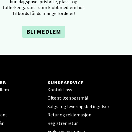
bursdagsgave, prisløfte, glass- og
tallerkengaranti: som klubbmedlem hos
Tilbords får du mange fordeler!
BLI MEDLEM
elg
BB
KUNDESERVICE
dlem
Kontakt oss
elg
Ofte stilte spørsmål
Salgs- og leveringsbetingelser
anti
Retur og reklamasjon
år
Registrer retur
Frakt og leveranse