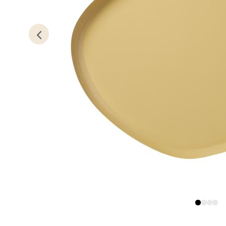
Kris
Lillem
Åpent i
0 i bu
Oslo
Erich 
Åpent i
0 i bu
Bryn
Jupiter
Åpent i