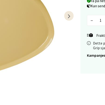
tiansand - Markens
Få på ne
Kan send
arkens markensgate 25B, 4611 Kristiansand
 dag 09-18
V
tikk
Frakt
 - Linderud
Dette p
Grip sj
Mogensøns vei 38, 0594 Oslo
Kampanjes
 dag 10-21
V
tikk
e/Jæren - M44
veien 2, 4340 Bryne
 dag 10-20
V