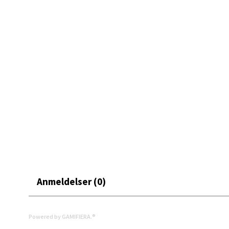
Mand
Skarvø
Åpent i
0 i bu
Mo i
Fridtjo
Åpent i
0 i bu
Anmeldelser (0)
Åles
Powered by GAMIFIERA.®