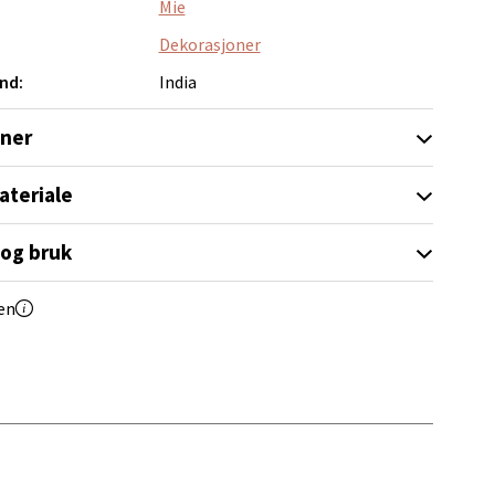
Mie
Dekorasjoner
nd:
India
oner
elg
ateriale
 og bruk
en
elg