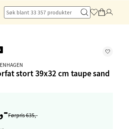
elg
G
PENHAGEN
rfat stort 39x32 cm taupe sand
elg
,-
Førpris 635,-