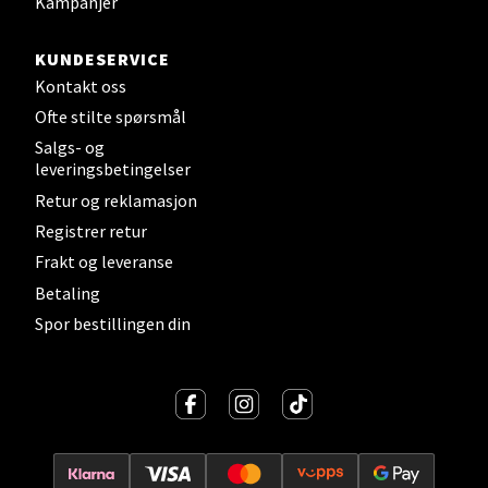
Kampanjer
Sortland - Sortland Storsenter
KUNDESERVICE
Strangata 26, 8400 Sortland
Kontakt oss
Åpent i dag 10-19
Ofte stilte spørsmål
0 i butikk
Salgs- og
leveringsbetingelser
Velg
Retur og reklamasjon
Registrer retur
Frakt og leveranse
Betaling
Steinkjer - Thon Senter Steinkjer
Spor bestillingen din
Sjøfartsgata 2, 7714 Steinkjer
Åpent i dag 10-20
0 i butikk
Velg