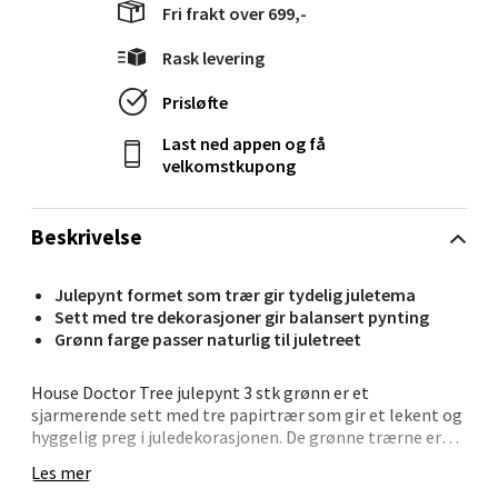
Fri frakt over 699,-
Velg
Rask levering
Prisløfte
Last ned appen og få
Ålesund - Thon Senter Moa
velkomstkupong
Langelandsvegen 25, 6010 Ålesund
Åpent i dag 10-20
Beskrivelse
0 i butikk
Julepynt formet som trær gir tydelig juletema
Sett med tre dekorasjoner gir balansert pynting
Velg
Grønn farge passer naturlig til juletreet
House Doctor Tree julepynt 3 stk grønn er et
sjarmerende sett med tre papirtrær som gir et lekent og
Molde - Moldetorget
hyggelig preg i juledekorasjonen. De grønne trærne er
håndlaget og avsluttes med en liten gyllen stjerne på
Les mer
toppen.
Torget 1, 6413 Molde