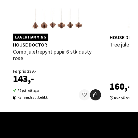
Velg
HOUSE DOC
LAGERTØMMING
Tree julepy
HOUSE DOCTOR
Bergen - Thon Senter Sartor
Comb juletrepynt papir 6 stk dusty
rose
Sartorvegen 12, 5353 Straume
Åpent i dag 10-21
Førpris 239,-
143,-
0 i butikk
160,-
Få på nettlager
Velg
Kan sendes til butikk
Ikke på nettlage
Trondheim - Sirkus Shopping