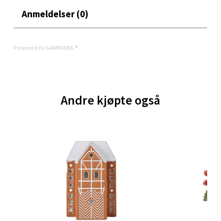
Bergen - Oasen Senter
Anmeldelser (0)
Folke Bernadottes vei 52, 5147 Fyllingsdalen
Åpent i dag 10-21
Powered by GAMIFIERA.®
0 i butikk
Velg
Andre kjøpte også
Oppdal - Aunasenteret
Aunasenteret, Sunndalsvegen 3, 7340 Oppdal
Åpent i dag 10-19
0 i butikk
Velg