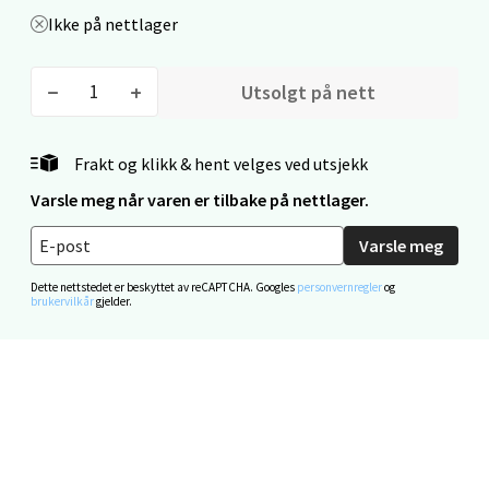
Ikke på nettlager
Mandal - Alti Mandal
Utsolgt på nett
Skarvøyveien 55, 4517 Mandal
Åpent i dag 10-20
Frakt og klikk & hent velges ved utsjekk
0 i butikk
Varsle meg når varen er tilbake på nettlager.
Varsle meg
Velg
Dette nettstedet er beskyttet av reCAPTCHA. Googles
personvernregler
og
brukervilkår
gjelder.
Mo i Rana - Thon Senter Mo i Rana
Fridtjof Nansensgate 22, 8622 Mo i Rana
Åpent i dag 09-19
0 i butikk