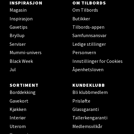
Falkenborgveien 5, 7044 Trondheim
INSPIRASJON
OM TILBORDS
Åpent i dag 09-21
Magasin
Om Tilbords
0 i butikk
Inspirasjon
Butikker
Gavetips
Tilbords-appen
Velg
Bryllup
Samfunnsansvar
Serviser
Ledige stillinger
Mummi-univers
Personvern
Black Week
Innstillinger for Cookies
Ski - Thon Senter Ski
Jul
Åpenhetsloven
Ski Storsenter, Jernbanesvingen 6, 1400 Ski
Åpent i dag 10-21
SORTIMENT
KUNDEKLUBB
Borddekking
Bli klubbmedlem
0 i butikk
Gavekort
Prisløfte
Kjøkken
Glassgaranti
Velg
Interiør
Tallerkengaranti
Uterom
Medlemsvilkår