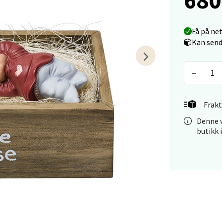
vegen 16, 5542 Karmsund
 dag 10-18
Få på ne
V
Kan send
tikk
anger og Sandnes - Kilden Senter
Frakt
rveien 16, 4016 Stavanger
 dag 10-18
Denne v
V
butikk 
tikk
anger og Sandnes - Kvadrat
Stokkavei 1, 4313 Sandnes
 dag 10-18
V