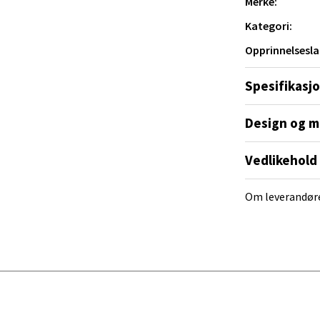
Merke:
Kategori:
Mogensøns vei 38, 0594 Oslo
 dag 10-19
Opprinnelsesla
V
tikk
Spesifikasj
Design og m
e/Jæren - M44
veien 2, 4340 Bryne
Vedlikehold
 dag 10-18
V
Om leverandør
tikk
anger og Sandnes - Thon Senter
a
rossen nr 9, 4042 Stavanger