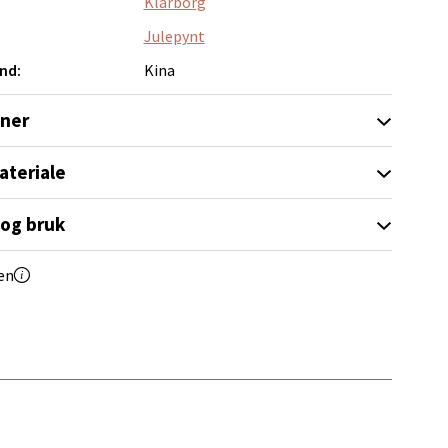
Klarborg
Julepynt
nd:
Kina
elg
oner
ateriale
 og bruk
elg
en