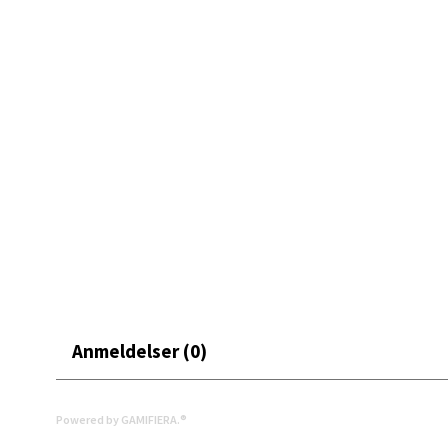
Erich 
Åpent i
0 i bu
Bryn
Jupiter
Åpent i
0 i bu
Anmeldelser (0)
Stav
Madl
Powered by GAMIFIERA.®
Madlak