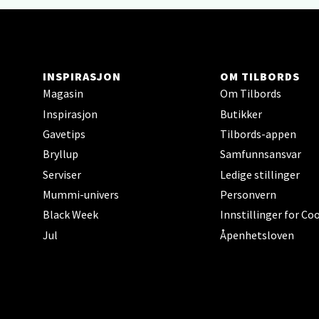
Åpent i
0 i bu
INSPIRASJON
OM TILBORDS
Narv
Magasin
Om Tilbords
Inspirasjon
Butikker
Bolags
Gavetips
Tilbords-appen
Åpent i
Bryllup
Samfunnsansvar
0 i bu
Serviser
Ledige stillinger
Mummi-univers
Personvern
Black Week
Innstillinger for Co
Berg
Jul
Åpenhetsloven
Folke B
Åpent i
0 i bu