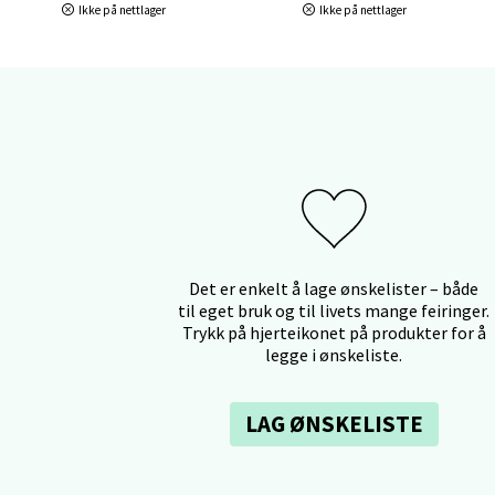
Ikke på nettlager
Ikke på nettlager
Mo i
Fridtjo
Åpent i
0 i bu
Åles
Det er enkelt å lage ønskelister – både
Langel
til eget bruk og til livets mange feiringer.
Åpent i
Trykk på hjerteikonet på produkter for å
0 i bu
legge i ønskeliste.
LAG ØNSKELISTE
Mold
Torget