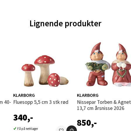
 dag 10-19
tikk
Lignende produkter
nger - Magneten
ra 14, 7606 Levanger
 dag 10-18
V
tikk
al - Alti Mandal
KLARBORG
KLARBORG
Fluesopp 5,5 cm 3 stk rød
Nissepar Torben & Agnethe
yveien 55, 4517 Mandal
13,7 cm årsnisse 2026
 dag 10-18
V
340,-
tikk
850,-
Få på nettlager