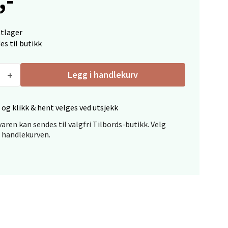
ttlager
elg
es til butikk
Legg i handlekurv
 og klikk & hent velges ved utsjekk
aren kan sendes til valgfri Tilbords-butikk. Velg
elg
i handlekurven.
elg