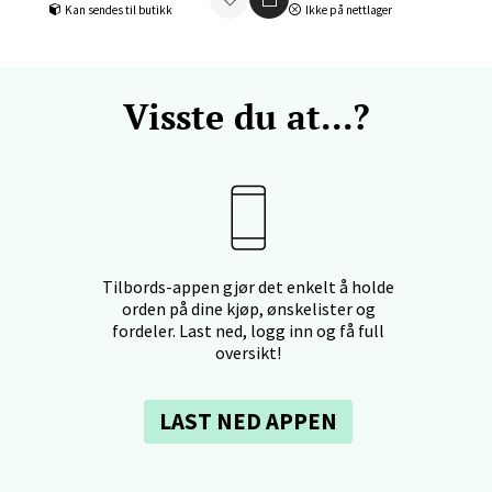
Kan sendes til butikk
Ikke på nettlager
 Rana - Thon Senter Mo i Rana
f Nansensgate 22, 8622 Mo i Rana
Visste du at...?
 dag 10-18
V
tikk
und - Thon Senter Moa
Tilbords-appen gjør det enkelt å holde
andsvegen 25, 6010 Ålesund
orden på dine kjøp, ønskelister og
 dag 10-18
fordeler. Last ned, logg inn og få full
V
tikk
oversikt!
LAST NED APPEN
e - Moldetorget
 1, 6413 Molde