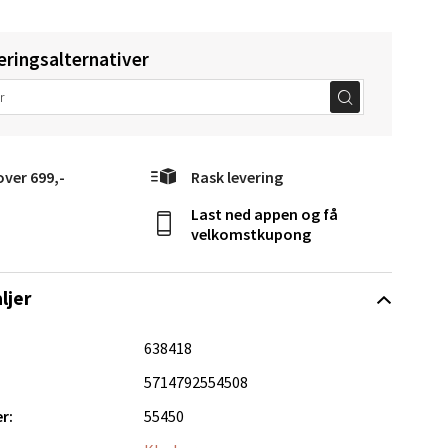
eringsalternativer
elg
over 699,-
Rask levering
Last ned appen og få
velkomstkupong
ljer
elg
638418
5714792554508
r:
55450