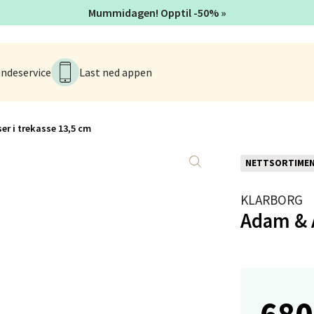
Mummidagen! Opptil -50% »
sø - Jekta Storsenter
ndeservice
Last ned appen
yveien 12, 9015 Tromsø
 dag 10-18
V
tikk
er i trekasse 13,5 cm
NETTSORTIME
tad - Thon Senter Kanebogen
KLARBORG
egen 5, 9411 Harstad
Adam & A
 dag 10-18
V
tikk
680
sund - Thon Senter Oasen