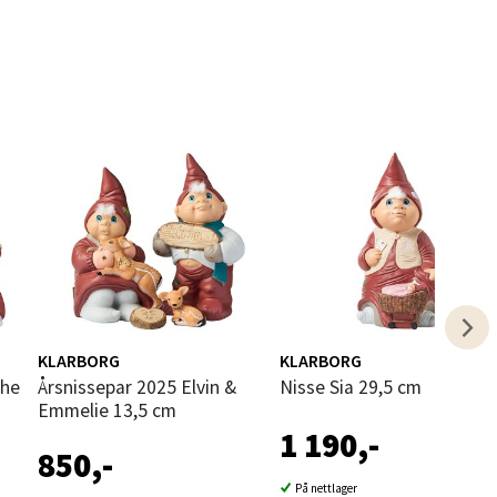
Vel
g
elg
KLARBORG
KLARBORG
Årsnissepar 2025 Elvin &
Nisse Sia 29,5 cm
Emmelie 13,5 cm
elg
1 190,-
850,-
På nettlager