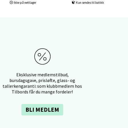
Ikke på nettlager
Kan sendes til butikk
elg
Eksklusive medlemstilbud,
bursdagsgave, prisløfte, glass- og
tallerkengaranti: som klubbmedlem hos
elg
Tilbords får du mange fordeler!
BLI MEDLEM