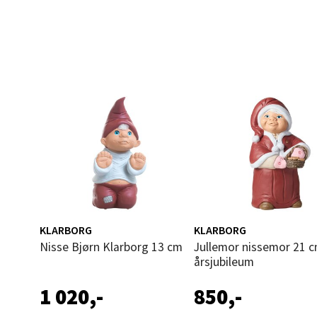
Åpent i
0 i bu
Leva
Moafjæ
Åpent i
0 i bu
Mand
KLARBORG
KLARBORG
Nisse Bjørn Klarborg 13 cm
Jullemor nissemor 21 cm 40-
Skarvø
årsjubileum
Åpent i
0 i bu
1 020,-
850,-