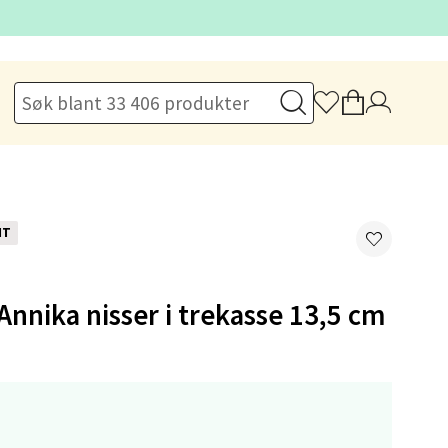
elg
NT
nnika nisser i trekasse 13,5 cm
elg
,-