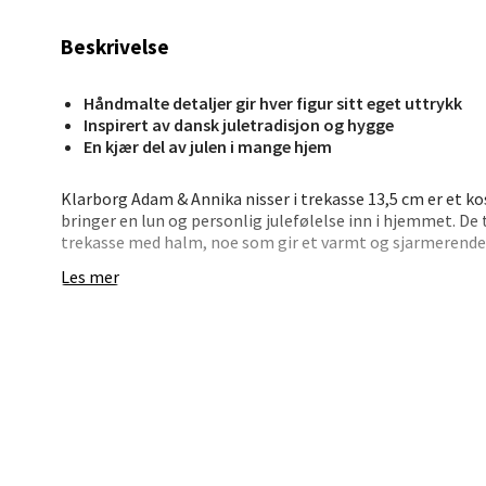
0 i bu
Beskrivelse
Berg
Håndmalte detaljer gir hver figur sitt eget uttrykk
Inspirert av dansk juletradisjon og hygge
Lagune
En kjær del av julen i mange hjem
Åpent i
Klarborg Adam & Annika nisser i trekasse 13,5 cm er et ko
0 i bu
bringer en lun og personlig julefølelse inn i hjemmet. De 
trekasse med halm, noe som gir et varmt og sjarmerende 
Les mer
Kris
Sett kassen på bordet, i vinduskarmen eller som en del av
trekassen gjør det enkelt å plassere settet som det er, 
Lillem
• To nisser i dekorativ trekasse
Åpent i
• Lengde: ca. 13,5 cm
• Designet av Etly Klarborg
0 i bu
• Håndmalte detaljer
• Perfekt til juledekorasjon
Oslo
Et hyggelig innslag som gir en avslappet og koselig jule