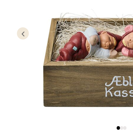
Austbø
Åpent i
0 i bu
Stav
Gartne
Åpent i
0 i bu
Stav
Gamle 
Åpent i