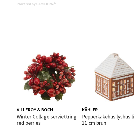
Powered by GAMIFIERA.®
Mold
Torget
Åpent i
0 i bu
Narv
Bolags
Åpent i
6 i bu
VILLEROY & BOCH
KÄHLER
Winter Collage serviettring
Pepperkakehus lyshus liten
red berries
11 cm brun
Berg