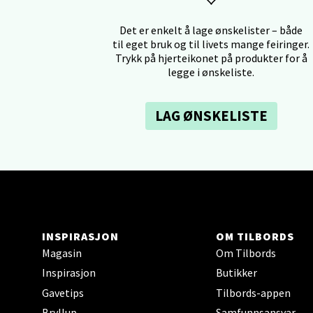
Falken
Det er enkelt å lage ønskelister – både
til eget bruk og til livets mange feiringer.
Åpent i
Trykk på hjerteikonet på produkter for å
0 i bu
legge i ønskeliste.
LAG ØNSKELISTE
Ski 
Ski Sto
Åpent i
0 i bu
INSPIRASJON
OM TILBORDS
Sort
Magasin
Om Tilbords
Inspirasjon
Butikker
Strang
Gavetips
Tilbords-appen
Åpent i
Bryllup
Samfunnsansvar