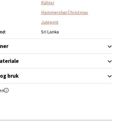
Kähler
Hammershøi Christmas
elg
Julepynt
nd:
Sri Lanka
oner
ateriale
elg
 og bruk
en
elg