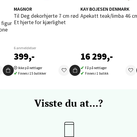
tikk
MAGNOR
KAY BOJESEN DENMARK
Til Deg dekorhjerte 7 cm rød
Apekatt teak/limba 46 c
Et hjerte for kjærlighet
vika - Thon Senter Sandvika
kone
orbsgate 7, 1338 Sandvika
 dag 10-21
6 anmeldelser
V
399,-
16 299,-
tikk
Ikke på nettlager
Få på nettlager
Finnes i 15 butikker
Finnes i 1 butikk
en - Thon Senter Sartor
vegen 12, 5353 Straume
Visste du at...?
 dag 10-21
V
tikk
dheim - Sirkus Shopping