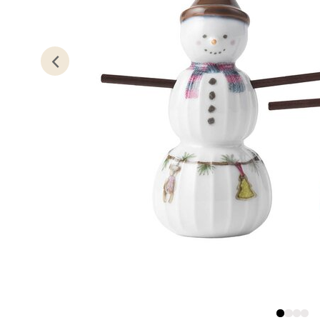
Åpent i
0 i bu
Oslo
Erich 
Åpent i
4 i bu
Bryn
Jupiter
Åpent i
0 i bu