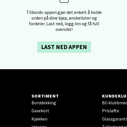
borgveien 5, 7044 Trondheim
Tilbords-appen gjør det enkelt å holde
orden på dine kjøp, ønskelister og
 dag 09-21
V
fordeler. Last ned, logg inn og få full
tikk
oversikt!
LAST NED APPEN
- Thon Senter Ski
rsenter, Jernbanesvingen 6, 1400 Ski
 dag 10-21
V
tikk
SORTIMENT
KUNDEKLU
land - Sortland Storsenter
Borddekking
Bli klubbme
Gavekort
Prisløfte
ata 26, 8400 Sortland
Kjøkken
Glassgaranti
 dag 10-19
V
Interiør
Tallerkengar