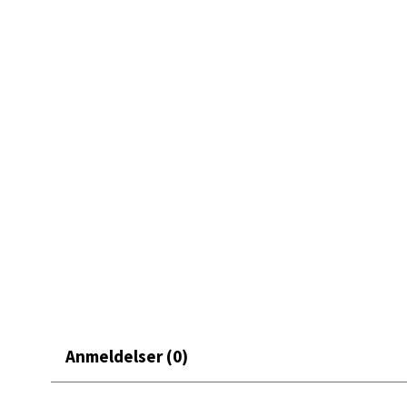
Skarvø
Åpent i
0 i bu
Mo i
Fridtjo
Åpent i
0 i bu
Åles
Langel
Anmeldelser (0)
Åpent i
0 i bu