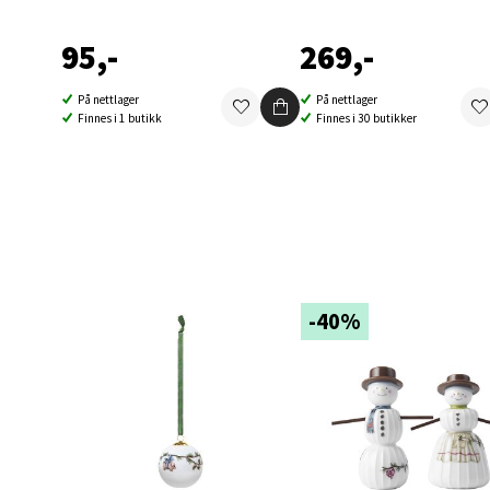
Folke B
95,-
269,-
Åpent i
1 i bu
På nettlager
På nettlager
Finnes i 1 butikk
Finnes i 30 butikker
Oppd
Aunase
Åpent i
0 i bu
-40%
Orka
Thon S
Åpent i