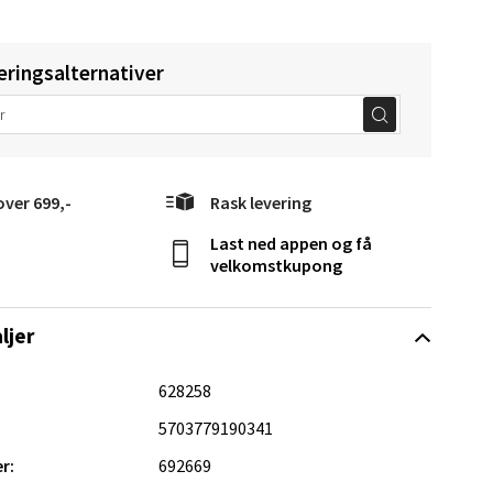
eringsalternativer
Vel
g
over 699,-
Rask levering
Last ned appen og få
velkomstkupong
ljer
elg
628258
5703779190341
r:
692669