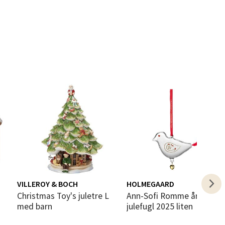
elg
elg
VILLEROY & BOCH
HOLMEGAARD
Christmas Toy's juletre L
Ann-Sofi Romme årets
med barn
julefugl 2025 liten