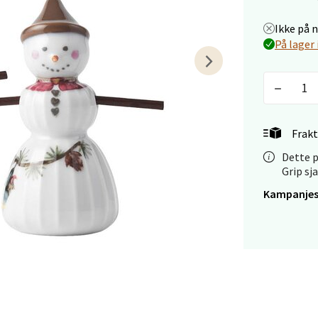
 dag 09-18
V
tikk
Ikke på 
På lager 
 - Linderud
Mogensøns vei 38, 0594 Oslo
 dag 10-21
Frakt
V
tikk
Dette p
Grip sj
Kampanjes
e/Jæren - M44
veien 2, 4340 Bryne
 dag 10-20
V
tikk