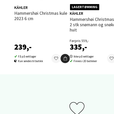
5 i bu
KÄHLER
LAGERTØMMING
Hammershøi Christmas kule
KÄHLER
2023 6 cm
Hammershøi Christmas figur
Sand
2 stk snømann og snø
hvit
Brodtk
Åpent i
Førpris 559,-
239,-
335,-
0 i bu
Få på nettlager
Ikke på nettlager
Kan sendes til butikk
Finnes i 20 butikker
Berg
Sartor
Åpent i
7 i bu
Tron