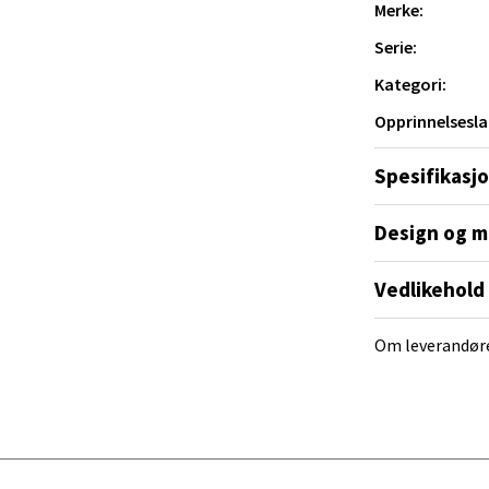
Merke:
yveien 55, 4517 Mandal
Serie:
 dag 10-20
V
Kategori:
tikk
Opprinnelsesla
 Rana - Thon Senter Mo i Rana
Spesifikasj
f Nansensgate 22, 8622 Mo i Rana
Design og m
 dag 09-19
V
tikk
Vedlikehold
Om leverandør
und - Thon Senter Moa
andsvegen 25, 6010 Ålesund
 dag 10-20
V
tikk