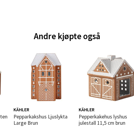
e - Moldetorget
Andre kjøpte også
 1, 6413 Molde
 dag 10-20
V
tikk
ik - Thon Senter Malmporten
gata 1, 8514 Narvik
 dag 10-20
V
tikk
KÄHLER
KÄHLER
Pepparkakshus Ljuslykta
Pepperkakehus lyshus
Large Brun
julestall 11,5 cm brun
en - Oasen Senter