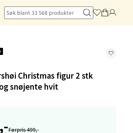
elg
G
øi Christmas figur 2 stk
og snøjente hvit
elg
,-
Førpris 499,-