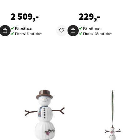
2 509,-
229,-
elg
På nettlager
På nettlager
Finnes i 6 butikker
Finnes i 38 butikker
elg
elg