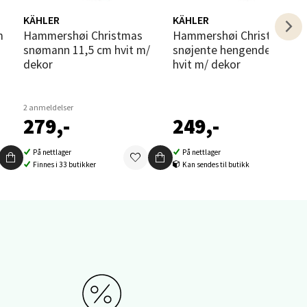
KÄHLER
KÄHLER
m
Hammershøi Christmas
Hammershøi Christmas
snømann 11,5 cm hvit m/
snøjente hengende 6,5 cm
dekor
hvit m/ dekor
2 anmeldelser
elg
279,-
249,-
På nettlager
På nettlager
Finnes i 33 butikker
Kan sendes til butikk
elg