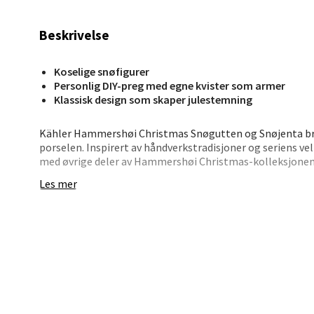
Stav
Beskrivelse
Madl
Koselige snøfigurer
Madlak
Personlig DIY-preg med egne kvister som armer
Åpent i
Klassisk design som skaper julestemning
0 i bu
Kähler Hammershøi Christmas Snøgutten og Snøjenta brin
porselen. Inspirert av håndverkstradisjoner og seriens 
med øvrige deler av Hammershøi Christmas-kolleksjone
Leva
Les mer
Gjør figurene personlige ved å finne små kvister fra natur
en ny tradisjon 1. desember. De medfølgende kvistene er k
Moafjæ
Åpent i
Snøgutten er 9 cm høy og 4 cm i diameter, mens Snøjenta
0 i bu
linjer, ikoniske riller og klassiske vinterdetaljer som lue, 
julebordet, i vinduskarmen eller på hyllen.
Mand