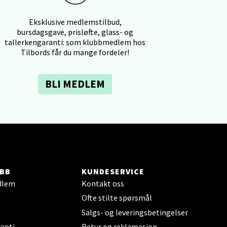
Eksklusive medlemstilbud,
bursdagsgave, prisløfte, glass- og
elg
tallerkengaranti: som klubbmedlem hos
Tilbords får du mange fordeler!
BLI MEDLEM
elg
BB
KUNDESERVICE
dlem
Kontakt oss
Ofte stilte spørsmål
Salgs- og leveringsbetingelser
elg
anti
Retur og reklamasjon