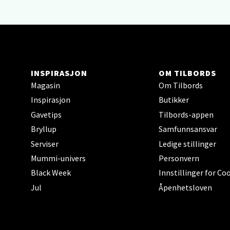
Berg
Sartor
Åpent i
0 i bu
INSPIRASJON
OM TILBORDS
Magasin
Om Tilbords
Inspirasjon
Butikker
Tron
Gavetips
Tilbords-appen
Bryllup
Samfunnsansvar
Falken
Åpent i
Serviser
Ledige stillinger
Mummi-univers
Personvern
0 i bu
Black Week
Innstillinger for Co
Jul
Åpenhetsloven
Ski 
Ski Sto