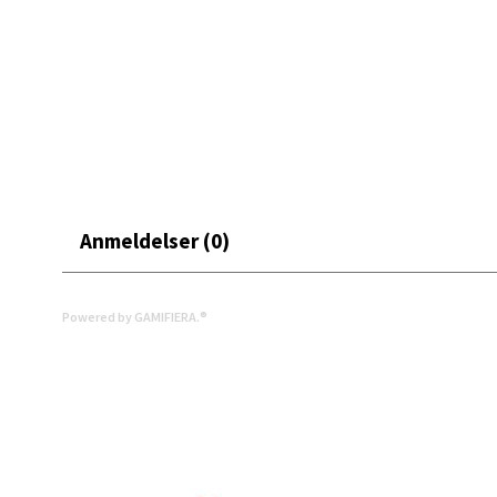
Leva
Moafjæ
Åpent i
0 i bu
Mand
Anmeldelser (0)
Skarvø
Åpent i
Powered by GAMIFIERA.®
0 i bu
Mo i
Fridtjo
Åpent i