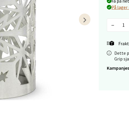
Få på ne
veien 1, 5239 Bergen
På lager 
 dag 10-21
V
tikk
tiansand - Markens
Frakt
Dette p
arkens markensgate 25B, 4611 Kristiansand
Grip sj
 dag 09-18
V
Kampanjes
tikk
 - Linderud
Mogensøns vei 38, 0594 Oslo
 dag 10-21
V
tikk