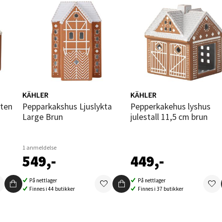
V
tikk
und - Thon Senter Moa
andsvegen 25, 6010 Ålesund
 dag 10-20
KÄHLER
KÄHLER
V
tikk
Pepparkakshus Ljuslykta
Pepperkakehus lyshus
Large Brun
julestall 11,5 cm brun
e - Moldetorget
1 anmeldelse
549,-
449,-
 1, 6413 Molde
 dag 10-20
På nettlager
På nettlager
V
Finnes i 44 butikker
Finnes i 37 butikker
tikk