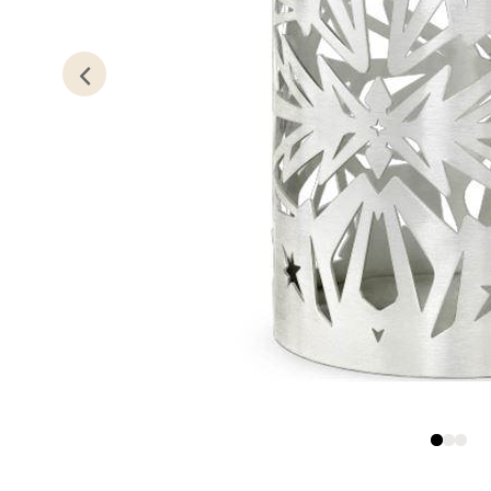
Lagune
Åpent i
0 i bu
Kris
Lillem
Åpent i
0 i bu
Oslo
Erich 
Åpent i
0 i bu