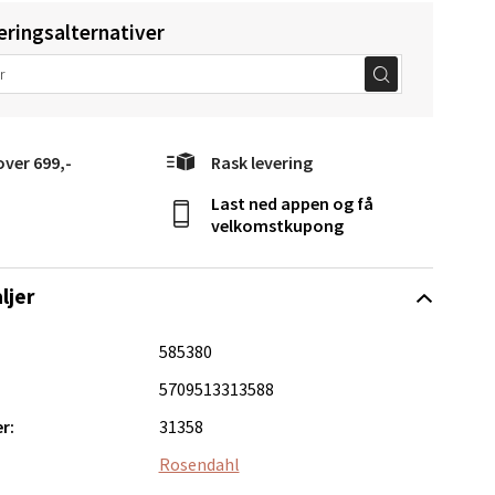
eringsalternativer
over 699,-
Rask levering
elg
Last ned appen og få
velkomstkupong
ljer
585380
Vel
5709513313588
g
r:
31358
Rosendahl