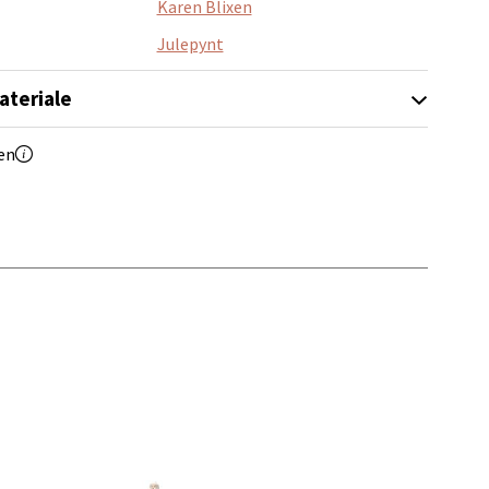
Karen Blixen
Julepynt
ateriale
elg
en
elg