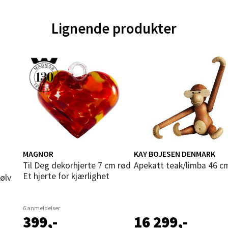
ik - Thon Senter Malmporten
Lignende produkter
gata 1, 8514 Narvik
 dag 10-20
V
tikk
en - Oasen Senter
ernadottes vei 52, 5147 Fyllingsdalen
 dag 10-21
V
MAGNOR
KAY BOJESEN DENMARK
tikk
Til Deg dekorhjerte 7 cm rød
Apekatt teak/limba 46 c
Et hjerte for kjærlighet
sølv
al - Aunasenteret
6 anmeldelser
399,-
16 299,-
nteret, Sunndalsvegen 3, 7340 Oppdal