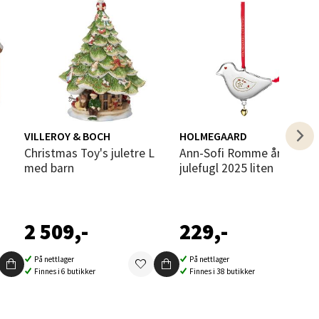
elg
VILLEROY & BOCH
HOLMEGAARD
elg
Christmas Toy's juletre L
Ann-Sofi Romme årets
med barn
julefugl 2025 liten
2 509,-
229,-
På nettlager
På nettlager
elg
Finnes i 6 butikker
Finnes i 38 butikker