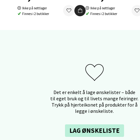
Åpent i
Ikke på nettlager
Ikke på nettlager
0 i bu
Finnes i 2 butikker
Finnes i 2 butikker
Orka
Thon S
Åpent i
0 i bu
Sand
Det er enkelt å lage ønskelister – både
til eget bruk og til livets mange feiringer.
Trykk på hjerteikonet på produkter for å
Brodtk
legge i ønskeliste.
Åpent i
0 i bu
LAG ØNSKELISTE