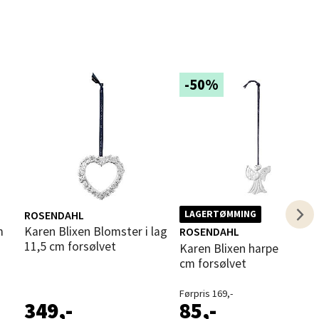
elg
-50%
elg
ROSENDAHL
LAGERTØMMING
m
Karen Blixen Blomster i lag
ROSENDAHL
11,5 cm forsølvet
Karen Blixen harpe engel H7
cm forsølvet
Førpris 169,-
349,-
85,-