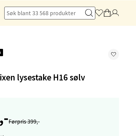
elg
G
ixen lysestake H16 sølv
elg
,-
Førpris 399,-