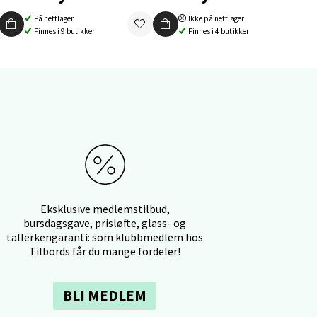
elg
På nettlager
Ikke på nettlager
Finnes i 9 butikker
Finnes i 4 butikker
elg
Eksklusive medlemstilbud,
bursdagsgave, prisløfte, glass- og
tallerkengaranti: som klubbmedlem hos
Tilbords får du mange fordeler!
elg
BLI MEDLEM