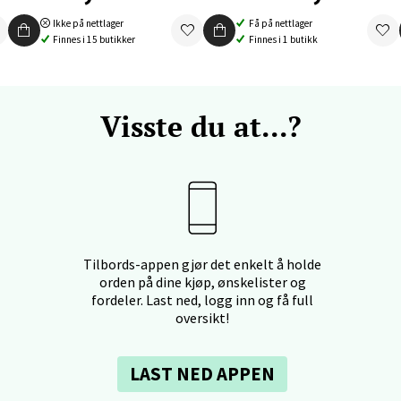
 dag 10-19
V
Ikke på nettlager
Få på nettlager
tikk
Finnes i 15 butikker
Finnes i 1 butikk
nger - Thon Senter Orkanger
Visste du at...?
enter Orkanger, Orkdalsveien 113, 7300 Orkanger
 dag 09-20
V
tikk
vika - Thon Senter Sandvika
Tilbords-appen gjør det enkelt å holde
orden på dine kjøp, ønskelister og
fordeler. Last ned, logg inn og få full
orbsgate 7, 1338 Sandvika
oversikt!
 dag 10-21
V
tikk
LAST NED APPEN