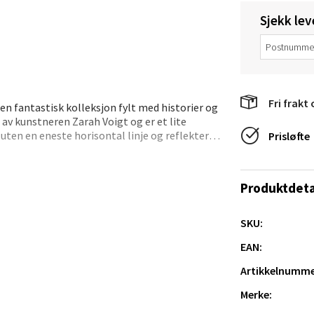
Sjekk lev
e/Jæren - M44
veien 2, 4340 Bryne
 dag 10-20
Fri frakt 
V
en fantastisk kolleksjon fylt med historier og
tikk
 av kunstneren Zarah Voigt og er et lite
 uten en eneste horisontal linje og reflekterer
Prisløfte
 både med blokklys og med telys og er også
å forgylt og i en litt mindre variant som er 13
anger og Sandnes - Thon Senter
Produktdeta
a
SKU:
rossen nr 9, 4042 Stavanger
 dag 10-20
EAN:
tikk
Artikkelnumme
Merke: