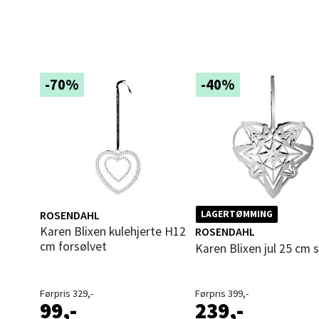
Narv
Bolags
Åpent i
-70%
-40%
0 i bu
Berg
Folke B
Åpent i
ROSENDAHL
LAGERTØMMING
0 i bu
Karen Blixen kulehjerte H12
ROSENDAHL
cm forsølvet
Karen Blixen jul 25 cm 
Oppd
Førpris 329,-
Førpris 399,-
99,-
239,-
Aunase