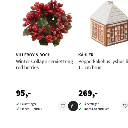
0 i bu
Åles
Langel
Åpent i
VILLEROY & BOCH
KÄHLER
0 i bu
Winter Collage serviettring
Pepperkakehus lyshus liten
red berries
11 cm brun
Mold
95,-
269,-
Torget
Åpent i
På nettlager
På nettlager
Finnes i 1 butikk
Finnes i 30 butikker
0 i bu