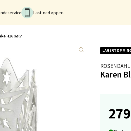
ndeservice
Last ned appen
anger og Sandnes - Kilden Senter
rveien 16, 4016 Stavanger
ake H16 sølv
 dag 10-20
V
tikk
LAGERTØMMIN
ROSENDAHL
anger og Sandnes - Kvadrat
Karen Bl
Stokkavei 1, 4313 Sandnes
 dag 10-21
V
tikk
279
en - Thon Senter Lagunen