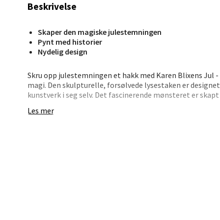
Beskrivelse
Bryn
Skaper den magiske julestemningen
Pynt med historier
Nydelig design
Jupiter
Åpent i
Skru opp julestemningen et hakk med Karen Blixens Jul - 
0 i bu
magi. Den skulpturelle, forsølvede lysestaken er designet
kunstverk i seg selv. Det fascinerende mønsteret er skapt
på en vakker måte lyset i rommet. Lysestaken kan brukes
Les mer
perfekt for å lage små dekorasjoner til julebordet. Fås ogs
Stav
cm høy.
Madl
Madlak
Åpent i
0 i bu