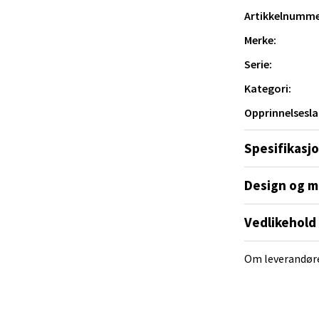
yveien 55, 4517 Mandal
Artikkelnumme
 dag 10-18
V
Merke:
tikk
Serie:
Kategori:
 Rana - Thon Senter Mo i Rana
Opprinnelsesla
f Nansensgate 22, 8622 Mo i Rana
Spesifikasj
 dag 10-18
V
tikk
Design og m
Vedlikehold
und - Thon Senter Moa
Om leverandør
andsvegen 25, 6010 Ålesund
 dag 10-18
V
tikk