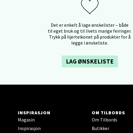
Falken
Åpent i
0 i bu
Det er enkelt å lage ønskelister – både
til eget bruk og til livets mange feiringer.
Trykk på hjerteikonet på produkter for å
legge i ønskeliste.
Ski 
Ski Sto
LAG ØNSKELISTE
Åpent i
0 i bu
Sort
INSPIRASJON
OM TILBORDS
Strang
Magasin
Om Tilbords
Åpent i
Inspirasjon
Butikker
0 i bu