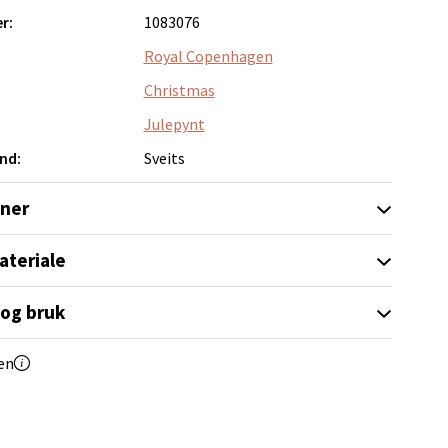
r:
1083076
elg
Royal Copenhagen
Christmas
Julepynt
nd:
Sveits
oner
elg
ateriale
 og bruk
en
elg