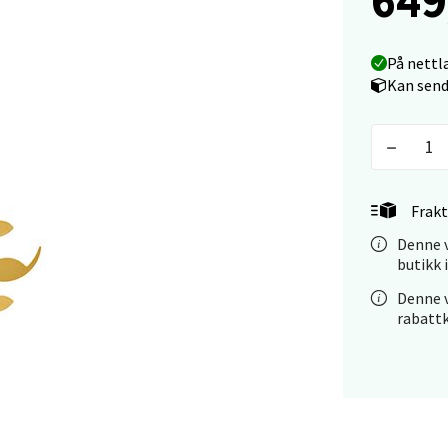
V
tikk
På nettl
Kan send
 - Linderud
Mogensøns vei 38, 0594 Oslo
 dag 10-19
V
tikk
Frakt
Denne v
butikk 
e/Jæren - M44
Denne v
rabatt
veien 2, 4340 Bryne
 dag 10-18
V
tikk