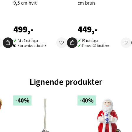
9,5 cm hvit
cm brun
ernadottes vei 52, 5147 Fyllingsdalen
 dag 10-18
V
tikk
499,-
449,-
Få på nettlager
På nettlager
al - Aunasenteret
Kan sendes til butikk
Finnes i 39 butikker
nteret, Sunndalsvegen 3, 7340 Oppdal
 dag 10-18
V
tikk
Lignende produkter
nger - Thon Senter Orkanger
-40%
-40%
enter Orkanger, Orkdalsveien 113, 7300 Orkanger
 dag 09-18
V
tikk