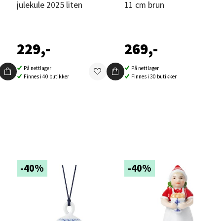
julekule 2025 liten
11 cm brun
elg
229,-
269,-
På nettlager
På nettlager
Finnes i 40 butikker
Finnes i 30 butikker
elg
-40%
-40%
elg