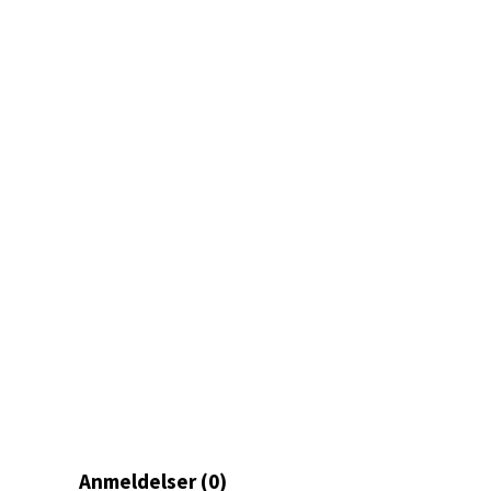
Skarvø
• Passer både moderne og tradisjonell julepynt
Åpent i
0 i bu
Mo i
Fridtjo
Åpent i
0 i bu
Åles
Langel
Åpent i
0 i bu
Anmeldelser (0)