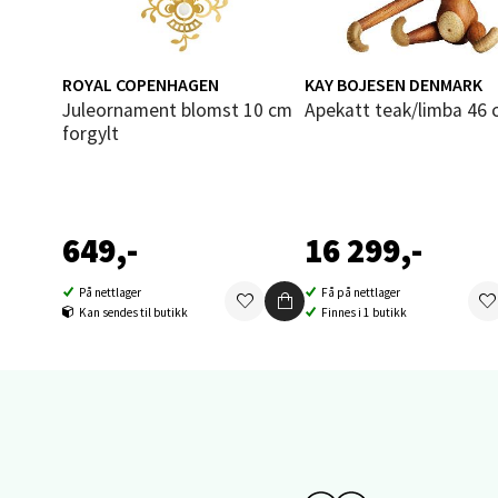
Sand
ROYAL COPENHAGEN
KAY BOJESEN DENMARK
Juleornament blomst 10 cm
Apekatt teak/limba 46
Brodtk
forgylt
Åpent i
0 i bu
649,-
16 299,-
Berg
På nettlager
Få på nettlager
Kan sendes til butikk
Finnes i 1 butikk
Sartor
Åpent i
0 i bu
Tron