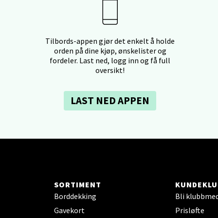
borgveien 5, 7044 Trondheim
 dag 09-20
V
tikk
Tilbords-appen gjør det enkelt å holde
orden på dine kjøp, ønskelister og
fordeler. Last ned, logg inn og få full
oversikt!
- Thon Senter Ski
rsenter, Jernbanesvingen 6, 1400 Ski
LAST NED APPEN
 dag 10-19
V
tikk
land - Sortland Storsenter
SORTIMENT
KUNDEKLU
ata 26, 8400 Sortland
Borddekking
Bli klubbme
 dag 10-16
V
Gavekort
Prisløfte
tikk