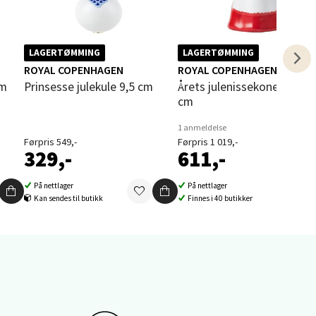
LAGERTØMMING
LAGERTØMMING
ROYAL COPENHAGEN
ROYAL COPENHAGEN
cm
Prinsesse julekule 9,5 cm
Årets julenissekone 2025 10
cm
elg
1 anmeldelse
Førpris 549,-
Førpris 1 019,-
329,-
611,-
På nettlager
På nettlager
Kan sendes til butikk
Finnes i 40 butikker
elg