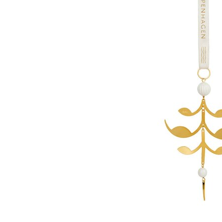
0 i bu
Oslo
Erich 
Åpent i
0 i bu
Bryn
Jupiter
Åpent i
0 i bu