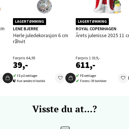
vika - Thon Senter Sandvika
LAGERTØMMING
LAGERTØMMING
 cm
LENE BJERRE
ROYAL COPENHAGEN
orbsgate 7, 1338 Sandvika
Herle juledekorasjon 6 cm
Årets julenisse 2025 11 
 dag 09-19
råhvit
V
tikk
Førpris 64,95
Førpris 1 019,-
39,-
611,-
en - Thon Senter Sartor
Få på nettlager
På nettlager
Kan sendes til butikk
Finnes i 39 butikker
vegen 12, 5353 Straume
 dag 10-18
V
tikk
Visste du at...?
dheim - Sirkus Shopping