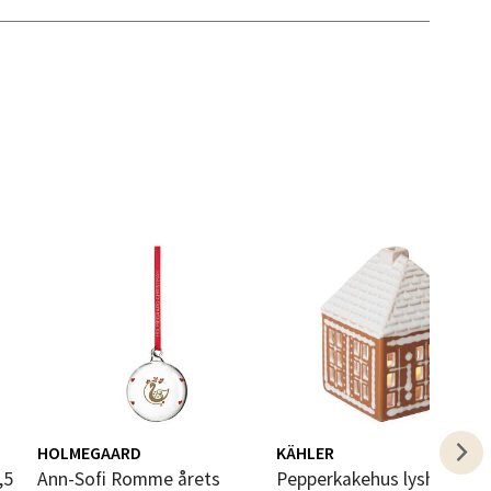
elg
elg
HOLMEGAARD
KÄHLER
Ann-Sofi Romme årets
Pepperkakehus lyshus liten