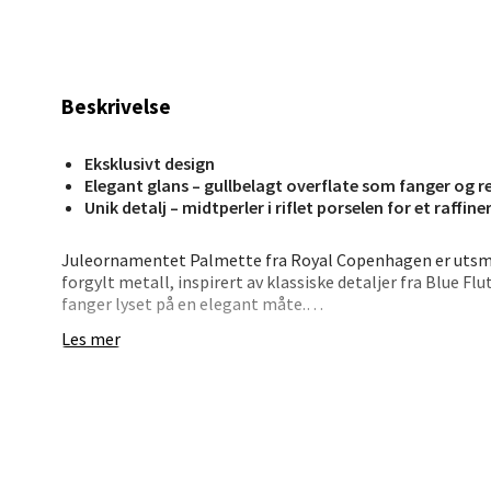
Stav
Madl
Madlak
Beskrivelse
Åpent i
0 i bu
Eksklusivt design
Elegant glans – gullbelagt overflate som fanger og re
Unik detalj – midtperler i riflet porselen for et raffine
Leva
Juleornamentet Palmette fra Royal Copenhagen er utsm
forgylt metall, inspirert av klassiske detaljer fra Blue Fl
Moafjæ
fanger lyset på en elegant måte.
Åpent i
Les mer
I midten sitter små, riflete porselensperler som gir orn
0 i bu
karakter.
• Forgylt ornament med dekorativt palmettmotiv
• Subtil bevegelse i lys og skygge
Mand
• Midtdetaljer i klassisk riflet porselen
• Perfekt som gave eller samlerobjekt