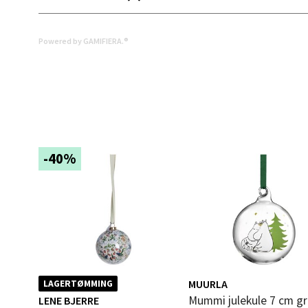
Mold
Powered by GAMIFIERA.®
Torget
Åpent i
0 i bu
-40%
Narv
Bolags
Åpent i
0 i bu
Berg
MUURLA
LAGERTØMMING
Mummi julekule 7 cm gran
LENE BJERRE