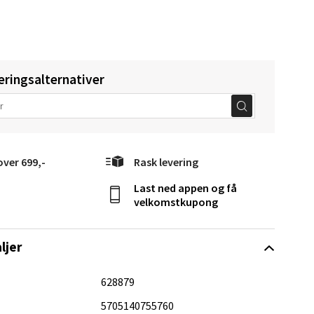
eringsalternativer
Vel
g
over 699,-
Rask levering
Last ned appen og få
velkomstkupong
elg
ljer
628879
5705140755760