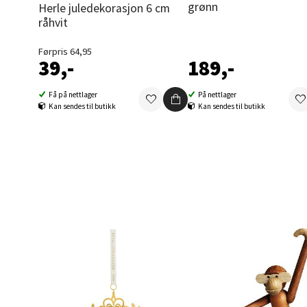
grønn
Herle juledekorasjon 6 cm
Folke B
råhvit
Åpent i
0 i bu
Førpris 64,95
39,-
189,-
Få på nettlager
På nettlager
Oppd
Kan sendes til butikk
Kan sendes til butikk
Aunase
Åpent i
0 i bu
Orka
Thon S
Åpent i
0 i bu