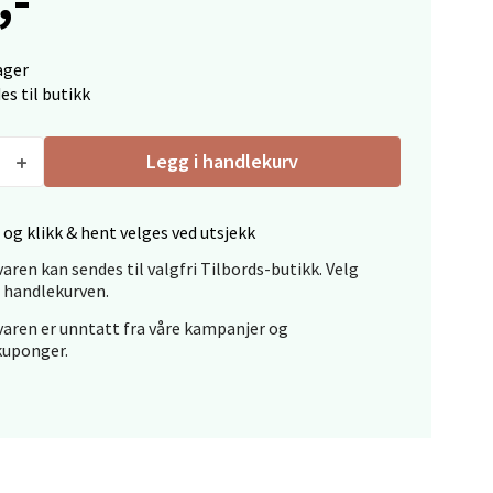
elg
ager
es til butikk
Legg i handlekurv
elg
 og klikk & hent velges ved utsjekk
aren kan sendes til valgfri Tilbords-butikk. Velg
i handlekurven.
aren er unntatt fra våre kampanjer og
kuponger.
elg