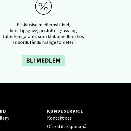
elg
Eksklusive medlemstilbud,
bursdagsgave, prisløfte, glass- og
tallerkengaranti: som klubbmedlem hos
Tilbords får du mange fordeler!
BLI MEDLEM
elg
BB
KUNDESERVICE
dlem
Kontakt oss
elg
Ofte stilte spørsmål