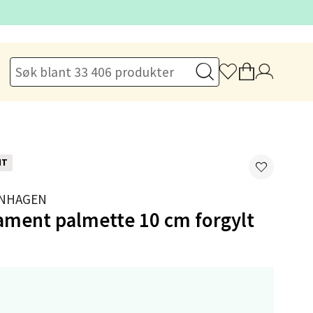
elg
NT
elg
ENHAGEN
ament palmette 10 cm forgylt
,-