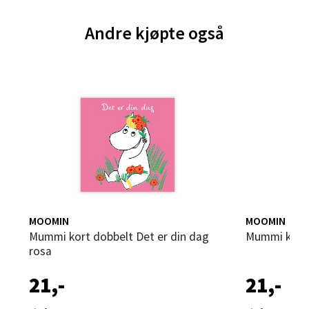
Sandvika - Thon Senter Sandvika
Andre kjøpte også
Brodtkorbsgate 7, 1338 Sandvika
Åpent i dag 10-21
0 i butikk
Velg
Bergen - Thon Senter Sartor
Sartorvegen 12, 5353 Straume
MOOMIN
MOOMIN
Åpent i dag 10-21
Mummi kort dobbelt Det er din dag
Mummi kort
rosa
0 i butikk
21,-
21,-
Velg