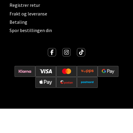
Oslo - Thon Senter Storo
Registrer retur
Frakt og leveranse
Vitaminveien 7 - 9, 0485 Oslo
Åpent i dag 10-21
Betaling
Spor bestillingen din
0 i butikk
Velg
Lillehammer - Strandtorget
Strandtorget, 2609 Lillehammer
Åpent i dag 09-20
0 i butikk
Velg