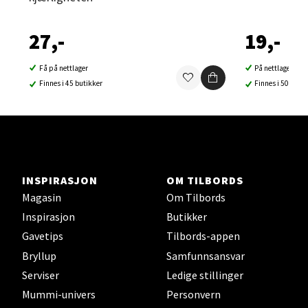
Velg
27,-
19,-
Få på nettlager
På nettlager
Finnes i 45 butikker
Finnes i 50 buti
Sortland - Sortland Storsenter
Strangata 26, 8400 Sortland
Åpent i dag 10-19
0 i butikk
INSPIRASJON
OM TILBORDS
Magasin
Om Tilbords
Velg
Inspirasjon
Butikker
Gavetips
Tilbords-appen
Bryllup
Samfunnsansvar
Steinkjer - Thon Senter Steinkjer
Serviser
Ledige stillinger
Mummi-univers
Personvern
Sjøfartsgata 2, 7714 Steinkjer