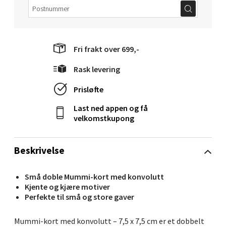
Molde - Moldetorget
Fri frakt over 699,-
Torget 1, 6413 Molde
Åpent i dag 10-20
Rask levering
0 i butikk
Prisløfte
Last ned appen og få
Velg
velkomstkupong
Beskrivelse
Narvik - Thon Senter Malmporten
Små doble Mummi-kort med konvolutt
Bolagsgata 1, 8514 Narvik
Kjente og kjære motiver
Åpent i dag 10-20
Perfekte til små og store gaver
0 i butikk
Mummi-kort med konvolutt – 7,5 x 7,5 cm er et dobbelt