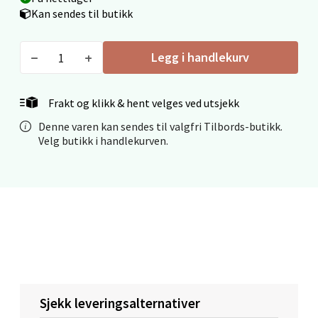
Kan sendes til butikk
Fridtjof Nansensgate 22, 8622 Mo i Rana
Åpent i dag 09-19
Legg i handlekurv
0 i butikk
Frakt og klikk & hent velges ved utsjekk
Velg
Denne varen kan sendes til valgfri Tilbords-butikk.
Velg butikk i handlekurven.
Ålesund - Thon Senter Moa
Langelandsvegen 25, 6010 Ålesund
Åpent i dag 10-20
0 i butikk
Velg
Sjekk leveringsalternativer