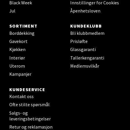
Black Week
Innstillinger for Cookies
Åpent i dag 10-20
Jul
Åpenhetsloven
0 i butikk
SORTIMENT
KUNDEKLUBB
Velg
Borddekking
Bli klubbmedlem
Gavekort
Prisløfte
Kjøkken
Glassgaranti
Leirvik - Stord
Interiør
Tallerkengaranti
Uterom
Medlemsvilkår
Torgbakken 2, 5401 Stord
Kampanjer
Åpent i dag 10-17
0 i butikk
KUNDESERVICE
Kontakt oss
Velg
Ofte stilte spørsmål
Salgs- og
leveringsbetingelser
Retur og reklamasjon