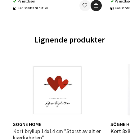
På nettlager
På nettlager
Kan sendes til butikk
Kan sendes til b
Trondheim - Sirkus Shopping
Falkenborgveien 5, 7044 Trondheim
Lignende produkter
Åpent i dag 09-21
0 i butikk
Velg
Ski - Thon Senter Ski
Ski Storsenter, Jernbanesvingen 6, 1400 Ski
Åpent i dag 10-21
SÖGNE HOME
SÖGNE HOME
Kort bryllup 14x14 cm "Størst av alt er
Kort 8x8 c
0 i butikk
kjærligheten"