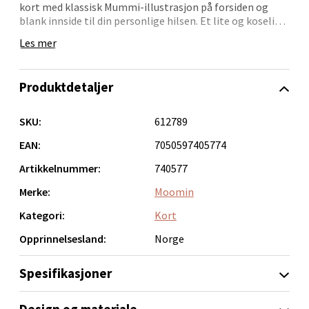
kort med klassisk Mummi-illustrasjon på forsiden og
Velg
blank innside til din personlige hilsen. Et lite og koselig
kort som passer perfekt til både bursdager, takkegaver
Les mer
og små overraskelser.
Leveres med tilhørende konvolutt og er enkelt å matche
Bergen - Oasen Senter
Produktdetaljer
med ulike gaveinnpakninger.
Folke Bernadottes vei 52, 5147 Fyllingsdalen
SKU:
612789
Åpent i dag 10-21
EAN:
7050597405774
0 i butikk
Artikkelnummer:
740577
Velg
Merke:
Moomin
Kategori:
Kort
Opprinnelsesland:
Norge
Oppdal - Aunasenteret
Spesifikasjoner
Aunasenteret, Sunndalsvegen 3, 7340 Oppdal
Åpent i dag 10-19