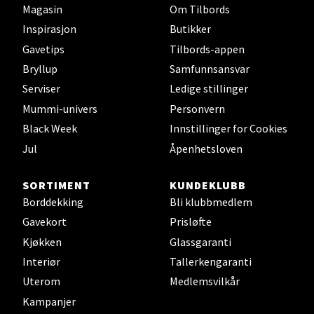
Magasin
Om Tilbords
Velg
Inspirasjon
Butikker
Gavetips
Tilbords-appen
Bryllup
Samfunnsansvar
Jessheim - Thon Senter
Serviser
Ledige stillinger
Jessheim
Mummi-univers
Personvern
Black Week
Innstillinger for Cookies
Storgata 6, 2050 Jessheim
Jul
Åpenhetsloven
Åpent i dag 10-21
2 i butikk
SORTIMENT
KUNDEKLUBB
Borddekking
Bli klubbmedlem
Velg
Gavekort
Prisløfte
Kjøkken
Glassgaranti
Interiør
Tallerkengaranti
Uterom
Medlemsvilkår
Kristiansand - Thon
Kampanjer