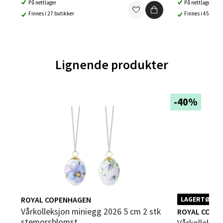
På nettlager
På nettlager
3 i butikk
Finnes i 27 butikker
Finnes i 45 buti
Velg
Lignende produkter
Leirvik - Stord
-40%
Torgbakken 2, 5401 Stord
Åpent i dag 10-17
2 i butikk
Velg
ROYAL COPENHAGEN
LAGERTØMMI
Oslo - Thon Senter Storo
Vårkolleksjon miniegg 2026 5 cm 2 stk
ROYAL COPE
stemorsblomst