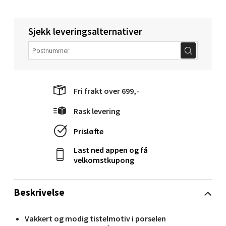
Velg
Sjekk leveringsalternativer
Orkanger - Thon Senter Orkanger
Fri frakt over 699,-
Thon Senter Orkanger, Orkdalsveien 113, 7300
Orkanger
Rask levering
Åpent i dag 09-20
Prisløfte
5 i butikk
Last ned appen og få
velkomstkupong
Velg
Beskrivelse
Sandvika - Thon Senter Sandvika
Vakkert og modig tistelmotiv i porselen