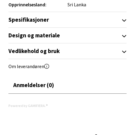
Opprinnelsesland:
Sri Lanka
Trondheim - Sirkus Shopping
Spesifikasjoner
Falkenborgveien 5, 7044 Trondheim
Åpent i dag 09-21
Design og materiale
10 i butikk
Vedlikehold og bruk
Velg
Om leverandøren
Anmeldelser (0)
Ski - Thon Senter Ski
Ski Storsenter, Jernbanesvingen 6, 1400 Ski
Powered by GAMIFIERA.®
Åpent i dag 10-21
0 i butikk