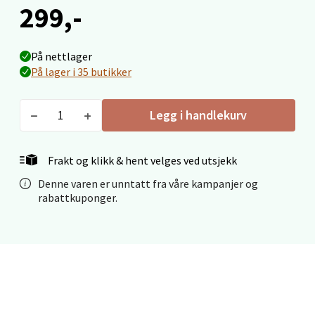
299,-
På nettlager
Bergen - Oasen Senter
På lager i 35 butikker
Folke Bernadottes vei 52, 5147 Fyllingsdalen
Åpent i dag 10-21
Legg i handlekurv
4 i butikk
Frakt og klikk & hent velges ved utsjekk
Velg
Denne varen er unntatt fra våre kampanjer og
rabattkuponger.
Oppdal - Aunasenteret
Aunasenteret, Sunndalsvegen 3, 7340 Oppdal
Åpent i dag 10-19
0 i butikk