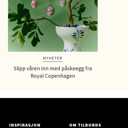
Strømmen - Thon Senter
Strømmen
Støperivn. 5, 2010 Strømmen
Åpent i dag 10-21
0 i butikk
NYHETER
Velg
Slipp våren inn med påskeegg fra
Royal Copenhagen
Sunndalsøra - Alti Sunndal
Alti Sunndal, Sunndalsveien 17, 6600 Sunndalsøra
Åpent i dag 10-19
3 i butikk
INSPIRASJON
OM TILBORDS