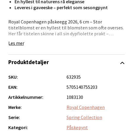
En hyllest til naturens rå eleganse
Brodtkorbsgate 7, 1338 Sandvika
Leveres i gaveeske – perfekt som sesongpynt
Åpent i dag 10-21
Royal Copenhagen påskeegg 2026, 6 cm – Stor
3 i butikk
tistelblomst er en hyllest til blomsten som ofte overses.
Her får tistelen skinne i all sin dypfiolette prakt –
Velg
dekorert med presisjon og omtanke, og klar til å lyse opp
Les mer
vårens pynt.
Porselensegget henger vakkert alene eller sammen med
Produktdetaljer
flere i kolleksjonen – perfekt i påskeris eller som del av
Bergen - Thon Senter Sartor
en personlig dekorasjon.
SKU:
632935
• Dekorert egg med stor tistel i fokus
Sartorvegen 12, 5353 Straume
• Dyplilla toner – vill og vakker
EAN:
5705140755203
Åpent i dag 10-21
• 6 cm høyde – laget i glassert porselen
Artikkelnummer:
1083130
2 i butikk
• Kombiner med andre egg i serien for helhet
• Leveres i gaveeske
Merke:
Royal Copenhagen
Velg
Når våren skal være både leken og litt vill – velg tistel.
Serie:
Spring Collection
Kategori:
Påskepynt