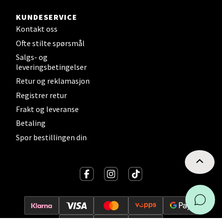
Sørlandssenteret
KUNDESERVICE
Barstølveien 31, 4636 Kristiansand
Kontakt oss
Åpent i dag 10-21
Ofte stilte spørsmål
10 i butikk
Salgs- og
leveringsbetingelser
Velg
Retur og reklamasjon
Registrer retur
Frakt og leveranse
Betaling
Fredrikstad - Torvbyen
Spor bestillingen din
Brochsgate 8, 1607 Fredrikstad
Åpent i dag 10-20
0 i butikk
Velg