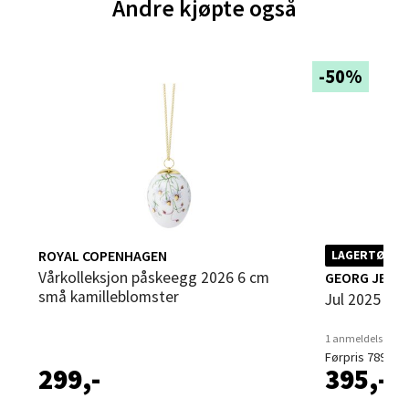
Velg
Andre kjøpte også
-50%
Sortland - Sortland Storsenter
Strangata 26, 8400 Sortland
Åpent i dag 10-19
0 i butikk
Velg
ROYAL COPENHAGEN
LAGERTØMMI
Vårkolleksjon påskeegg 2026 6 cm
GEORG JENS
små kamilleblomster
Jul 2025 or
Steinkjer - Thon Senter Steinkjer
1 anmeldelse
Førpris 789,-
Sjøfartsgata 2, 7714 Steinkjer
299,-
395,-
Åpent i dag 10-20