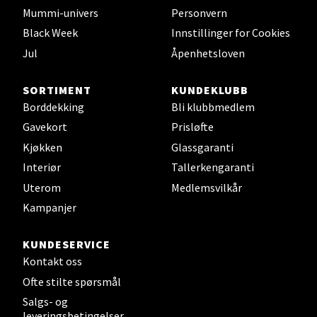
Mummi-univers
Personvern
Velg
Black Week
Innstillinger for Cookies
Jul
Åpenhetsloven
SORTIMENT
KUNDEKLUBB
Leirvik - Stord
Borddekking
Bli klubbmedlem
Gavekort
Prisløfte
Torgbakken 2, 5401 Stord
Kjøkken
Glassgaranti
Åpent i dag 10-17
Interiør
Tallerkengaranti
0 i butikk
Uterom
Medlemsvilkår
Kampanjer
Velg
KUNDESERVICE
Kontakt oss
Oslo - Thon Senter Storo
Ofte stilte spørsmål
Salgs- og
Vitaminveien 7 - 9, 0485 Oslo
leveringsbetingelser