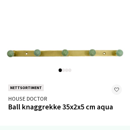
Velg
Mandal - Alti Mandal
Skarvøyveien 55, 4517 Mandal
Åpent i dag 10-20
0 i butikk
Velg
NETTSORTIMENT
HOUSE DOCTOR
Ball knaggrekke 35x2x5 cm aqua
Mo i Rana - Thon Senter Mo i Rana
Fridtjof Nansensgate 22, 8622 Mo i Rana