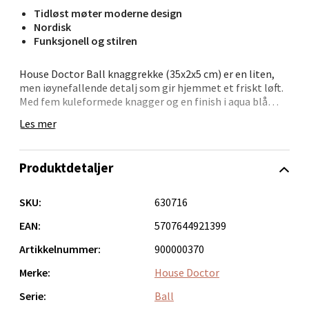
Tidløst møter moderne design
Nordisk
Funksjonell og stilren
Bergen - Oasen Senter
House Doctor Ball knaggrekke (35x2x5 cm) er en liten,
Folke Bernadottes vei 52, 5147 Fyllingsdalen
men iøynefallende detalj som gir hjemmet et friskt løft.
Åpent i dag 10-21
Med fem kuleformede knagger og en finish i aqua blå
0 i butikk
kombinerer den funksjon og estetikk. Passer perfekt i
Les mer
gangen, på badet eller som fargerik oppbevaring på
kjøkkenet.
Velg
Produktdetaljer
- Håndlaget design
- Metall og harpiks
- Fem dekorative og praktiske knagger
SKU:
630716
- Frisk blåfarge gir kontrast
Oppdal - Aunasenteret
EAN:
5707644921399
Ideell for å skape orden med stil – en praktisk løsning
Artikkelnummer:
900000370
Aunasenteret, Sunndalsvegen 3, 7340 Oppdal
som også fungerer som veggdekor.
Åpent i dag 10-19
Merke:
House Doctor
0 i butikk
Serie:
Ball