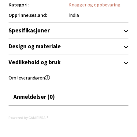
Kategori:
Knagger og oppbevaring
Velg
Opprinnelsesland:
India
Spesifikasjoner
Orkanger - Thon Senter Orkanger
Design og materiale
Thon Senter Orkanger, Orkdalsveien 113, 7300
Orkanger
Vedlikehold og bruk
Åpent i dag 09-20
0 i butikk
Om leverandøren
Velg
Anmeldelser (0)
Powered by GAMIFIERA.®
Sandvika - Thon Senter Sandvika