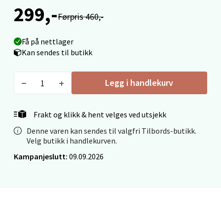
Åpent i dag 09-19
299,-
Førpris 460,-
0 i butikk
Få på nettlager
Velg
Kan sendes til butikk
Legg i handlekurv
Ålesund - Thon Senter Moa
Frakt og klikk & hent velges ved utsjekk
Langelandsvegen 25, 6010 Ålesund
Åpent i dag 10-20
Denne varen kan sendes til valgfri Tilbords-butikk.
Velg butikk i handlekurven.
0 i butikk
Kampanjeslutt:
09.09.2026
Velg