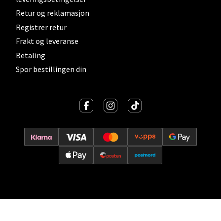
Åpent i dag 10-21
Retur og reklamasjon
0 i butikk
Registrer retur
Frakt og leveranse
Velg
Betaling
Spor bestillingen din
Lillehammer - Strandtorget
Strandtorget, 2609 Lillehammer
Åpent i dag 09-20
0 i butikk
Velg