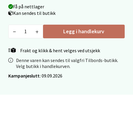
Fridtjof Nansensgate 22, 8622 Mo i Rana
Få på nettlager
Åpent i dag 09-19
Kan sendes til butikk
0 i butikk
Legg i handlekurv
Velg
Frakt og klikk & hent velges ved utsjekk
Denne varen kan sendes til valgfri Tilbords-butikk.
Ålesund - Thon Senter Moa
Velg butikk i handlekurven.
Kampanjeslutt:
09.09.2026
Langelandsvegen 25, 6010 Ålesund
Åpent i dag 10-20
0 i butikk
Velg