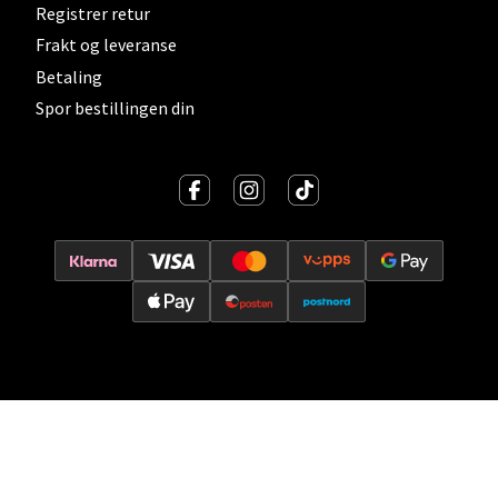
Registrer retur
Vitaminveien 7 - 9, 0485 Oslo
Åpent i dag 10-21
Frakt og leveranse
Betaling
0 i butikk
Spor bestillingen din
Velg
Lillehammer - Strandtorget
Strandtorget, 2609 Lillehammer
Åpent i dag 09-20
0 i butikk
Velg