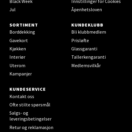
Black Week
Innstillinger for Cookies
0 i butikk
Jul
Åpenhetsloven
Velg
SORTIMENT
KUNDEKLUBB
Borddekking
Bli klubbmedlem
Gavekort
Prisløfte
Leirvik - Stord
Kjøkken
Glassgaranti
Interiør
Tallerkengaranti
Torgbakken 2, 5401 Stord
Uterom
Medlemsvilkår
Åpent i dag 10-17
Kampanjer
0 i butikk
KUNDESERVICE
Velg
Kontakt oss
Ofte stilte spørsmål
Salgs- og
leveringsbetingelser
Oslo - Thon Senter Storo
Retur og reklamasjon