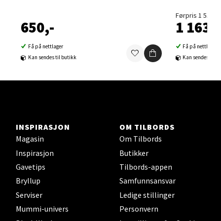
Velg
Førpris 1 550,-
650,-
1 163,-
Få på nettlager
Få på nettlager
Sortland - Sortland Storsenter
Kan sendes til butikk
Kan sendes til b
Strangata 26, 8400 Sortland
Åpent i dag 10-19
0 i butikk
INSPIRASJON
OM TILBORDS
Velg
Magasin
Om Tilbords
Inspirasjon
Butikker
Gavetips
Tilbords-appen
Steinkjer - Thon Senter Steinkjer
Bryllup
Samfunnsansvar
Serviser
Ledige stillinger
Sjøfartsgata 2, 7714 Steinkjer
Mummi-univers
Personvern
Åpent i dag 10-20