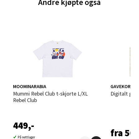
Andre kjøpte også
Brodtkorbsgate 7, 1338 Sandvika
Åpent i dag 10-21
0 i butikk
Velg
Bergen - Thon Senter Sartor
MOOMINARABIA
GAVEKORT
Sartorvegen 12, 5353 Straume
Åpent i dag 10-21
Mummi Rebel Club t-skjorte L/XL
Digitalt ga
Rebel Club
0 i butikk
Velg
449,-
fra 50,
På nettlager