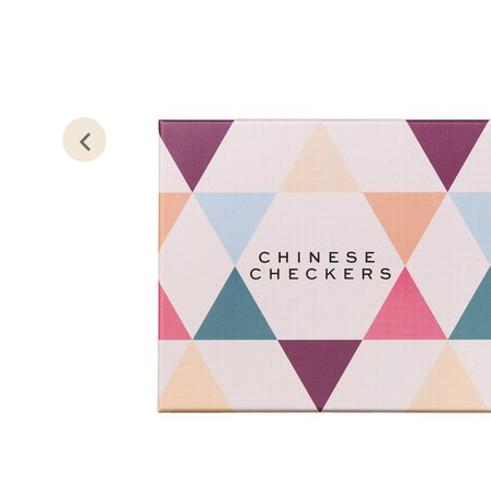
0 i bu
Oslo
Erich 
Åpent i
0 i bu
Bryn
Jupiter
Åpent i
0 i bu