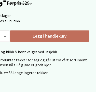
Førpris 329,-
ttlager
es til butikk
Legg i handlekurv
elg
 og klikk & hent velges ved utsjekk
roduktet takker for seg og går ut fra vårt sortiment.
ansen nå til å gjøre et godt kjøp.
lutt:
Så lenge lageret rekker.
elg