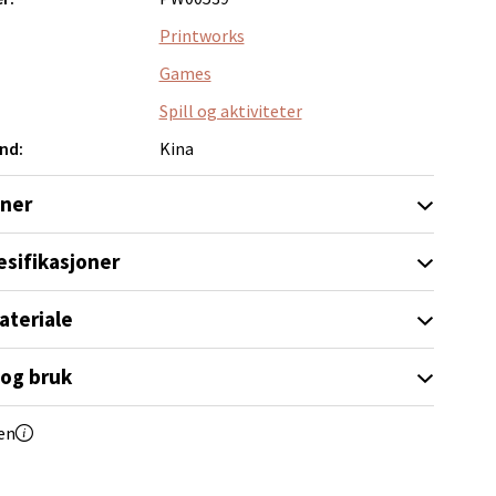
elg
Printworks
Games
Spill og aktiviteter
nd:
Kina
oner
elg
esifikasjoner
ateriale
 og bruk
en
elg