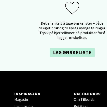
Falken
Åpent i
0 i bu
Det er enkelt å lage ønskelister – både
til eget bruk og til livets mange feiringer.
Trykk på hjerteikonet på produkter for å
Ski 
legge i ønskeliste.
Ski Sto
Åpent i
LAG ØNSKELISTE
0 i bu
Sort
Strang
INSPIRASJON
OM TILBORDS
Åpent i
Magasin
Om Tilbords
0 i bu
Inspirasjon
Butikker