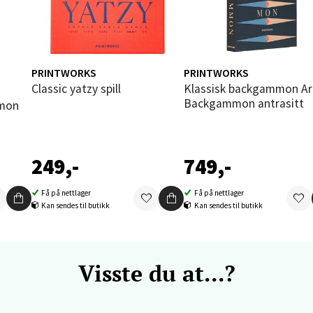
vika - Thon Senter Sandvika
orbsgate 7, 1338 Sandvika
PRINTWORKS
PRINTWORKS
 dag 10-21
Classic yatzy spill
Klassisk backgammon Art of
V
Backgammon antrasitt
tikk
en - Thon Senter Sartor
249,-
749,-
vegen 12, 5353 Straume
Få på nettlager
Få på nettlager
Kan sendes til butikk
Kan sendes til butikk
 dag 10-21
V
tikk
Visste du at...?
dheim - Sirkus Shopping