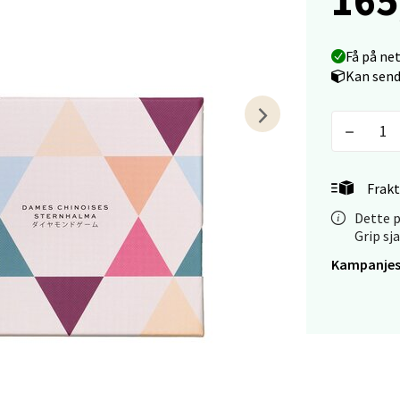
tikk
Få på ne
 - Linderud
Kan send
Mogensøns vei 38, 0594 Oslo
 dag 10-21
V
tikk
Frakt
Dette p
e/Jæren - M44
Grip sj
Kampanjes
veien 2, 4340 Bryne
 dag 10-20
V
tikk