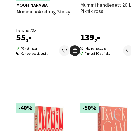
kampanje. Benytt deg av rabatten i
Mummi handlenett 20 L
MOOMINARABIA
Åpent i
dag!
Piknik rosa
Mummi nøkkelring Stinky
0 i bu
Førpris 79,-
55,-
139,-
Oppd
På nettlager
Ikke på nettlager
Aunase
Kan sendes til butikk
Finnes i 40 butikker
Åpent i
0 i bu
Orka
Thon S
-40%
-50%
Åpent i
0 i bu