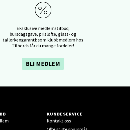
elg
Eksklusive medlemstilbud,
bursdagsgave, prisløfte, glass- og
tallerkengaranti: som klubbmedlem hos
Tilbords får du mange fordeler!
BLI MEDLEM
elg
BB
KUNDESERVICE
elg
dlem
Kontakt oss
Ofte stilte spørsmål