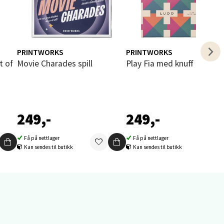
PRINTWORKS
PRINTWORKS
Movie Charades spill
Play Fia med knuff ludo spil
elg
249,-
249,-
Få på nettlager
Få på nettlager
Kan sendes til butikk
Kan sendes til butikk
elg