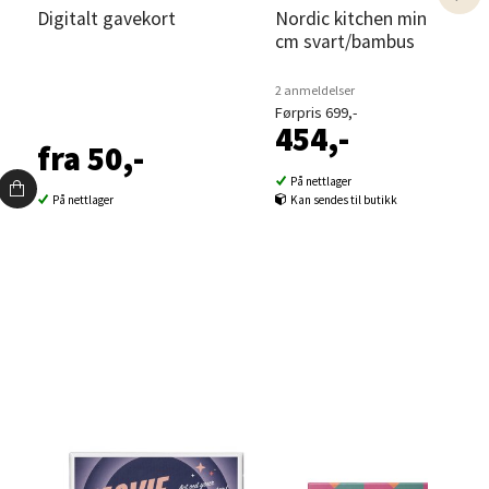
i
Digitalt gavekort
Nordic kitchen minihylle 50
cm svart/bambus
elg
2 anmeldelser
Førpris 699,-
454,-
fra 50,-
På nettlager
På nettlager
Kan sendes til butikk
elg
elg