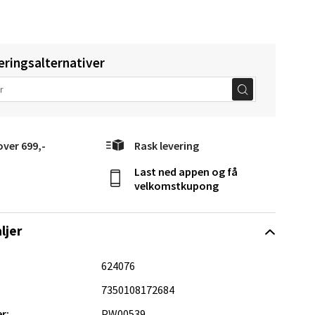
eringsalternativer
Vel
g
over 699,-
Rask levering
Last ned appen og få
velkomstkupong
elg
ljer
624076
7350108172684
r:
PW00539