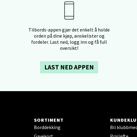
borgveien 5, 7044 Trondheim
 dag 09-21
V
tikk
Tilbords-appen gjør det enkelt å holde
orden på dine kjøp, ønskelister og
fordeler. Last ned, logg inn og få full
- Thon Senter Ski
oversikt!
rsenter, Jernbanesvingen 6, 1400 Ski
 dag 10-21
LAST NED APPEN
V
tikk
land - Sortland Storsenter
ata 26, 8400 Sortland
SORTIMENT
KUNDEKLU
 dag 10-19
V
Borddekking
Bli klubbme
tikk
Gavekort
Prisløfte