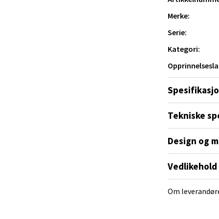
 dag 10-20
V
Merke:
tikk
Serie:
Kategori:
 Rana - Thon Senter Mo i Rana
Opprinnelsesla
f Nansensgate 22, 8622 Mo i Rana
Spesifikasj
 dag 09-19
V
tikk
Tekniske sp
Design og m
und - Thon Senter Moa
Vedlikehold
andsvegen 25, 6010 Ålesund
 dag 10-20
Om leverandør
V
tikk