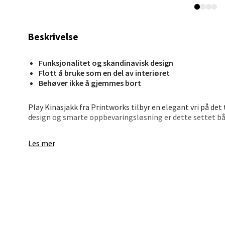
Stav
Madl
Beskrivelse
Madlak
Åpent i
Funksjonalitet og skandinavisk design
0 i bu
Flott å bruke som en del av interiøret
Behøver ikke å gjemmes bort
Leva
Play Kinasjakk fra Printworks tilbyr en elegant vri på det 
design og smarte oppbevaringsløsning er dette settet bå
Moafjæ
Settet inneholder en sammenleggbar pappeske, fargede kl
Åpent i
Les mer
eske som passer perfekt i bokhyllen eller på salongbordet
moro og estetisk nytelse.
0 i bu
En del av Play-kolleksjonen, som forener håndverk og des
Mand
Skarvø