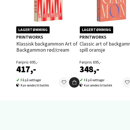
Sand
Brodtk
LAGERTØMMING
LAGERTØMMING
Åpent i
PRINTWORKS
PRINTWORKS
Klassisk backgammon Art of
Classic art of backgammon
0 i bu
Backgammon rød/cream
spill oransje
Førpris 695,-
Førpris 695,-
Berg
417,-
348,-
Sartor
Få på nettlager
Få på nettlager
Kan sendes til butikk
Kan sendes til butikk
Åpent i
0 i bu
Tron