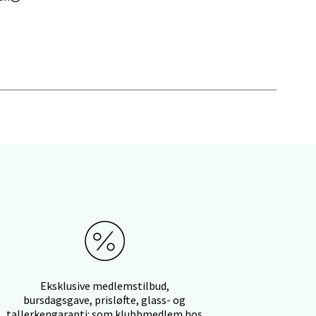
elg
elg
Eksklusive medlemstilbud,
bursdagsgave, prisløfte, glass- og
tallerkengaranti: som klubbmedlem hos