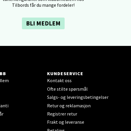
Tilbords får du mange fordeler!
elg
BLI MEDLEM
elg
BB
KUNDESERVICE
dlem
Kontakt oss
Ofte stilte spørsmål
Salgs- og leveringsbetingelser
anti
Retur og reklamasjon
år
Registrer retur
Frakt og leveranse
elg
Betaling