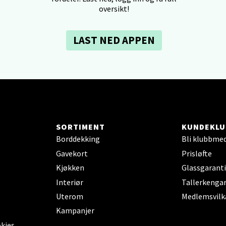
oversikt!
veien 1, 5239 Bergen
 dag 10-21
V
LAST NED APPEN
tikk
tiansand - Markens
arkens markensgate 25B, 4611 Kristiansand
 dag 09-18
V
SORTIMENT
KUNDEKLU
tikk
Borddekking
Bli klubbme
Gavekort
Prisløfte
Kjøkken
Glassgaranti
 - Linderud
Interiør
Tallerkengar
Uterom
Medlemsvilk
Mogensøns vei 38, 0594 Oslo
 dag 10-21
Kampanjer
V
okies