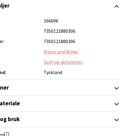
ljer
elg
166696
7350121880306
r:
7350121880306
Water and Wines
Spill og aktiviteter
nd:
Tyskland
elg
oner
ateriale
 og bruk
elg
en