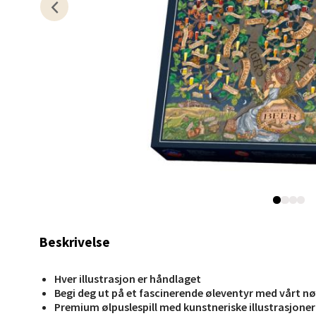
Berg
Myrdal
Åpent i
0 i bu
Sand
Torget 
Åpent i
Beskrivelse
0 i bu
Hver illustrasjon er håndlaget
Begi deg ut på et fascinerende øleventyr med vårt nø
Trom
Premium ølpuslespill med kunstneriske illustrasjoner