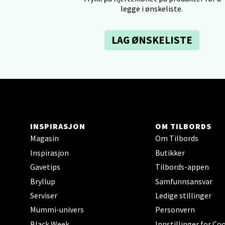
legge i ønskeliste.
Lagune
Åpent i
LAG ØNSKELISTE
0 i bu
Kris
Lillem
Åpent i
INSPIRASJON
OM TILBORDS
0 i bu
Magasin
Om Tilbords
Inspirasjon
Butikker
Gavetips
Tilbords-appen
Oslo
Bryllup
Samfunnsansvar
Serviser
Ledige stillinger
Erich 
Åpent i
Mummi-univers
Personvern
Black Week
Innstillinger for Co