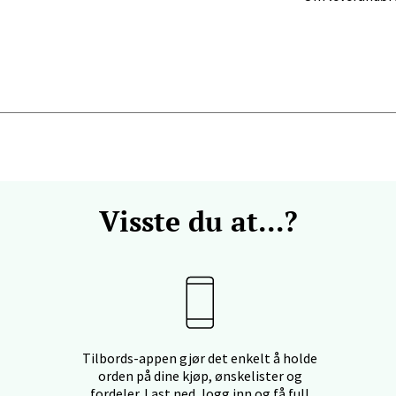
anger og Sandnes - Kilden Senter
rveien 16, 4016 Stavanger
 dag 10-20
V
tikk
Visste du at...?
anger og Sandnes - Kvadrat
Stokkavei 1, 4313 Sandnes
 dag 10-21
V
tikk
Tilbords-appen gjør det enkelt å holde
orden på dine kjøp, ønskelister og
en - Thon Senter Lagunen
fordeler. Last ned, logg inn og få full