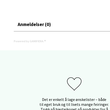
Stav
Anmeldelser (0)
Gartne
Åpent i
Powered by GAMIFIERA.®
0 i bu
Stav
Gamle 
Åpent i
0 i bu
Det er enkelt å lage ønskelister – både
til eget bruk og til livets mange feiringer.
Berg
Trykk på hjerteikonet på produkter for å