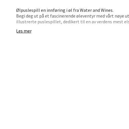
Karlsø
Ølpuslespill en innføring i øl fra Water and Wines.
Åpent i
Begi deg ut på et fascinerende øleventyr med vårt nøye ut
illustrerte puslespillet, dedikert til en av verdens mest el
0 i bu
gjennom over 100 ølstiler og kategorier.
Les mer
I tillegg til den fengslende designen, inkluderer esken o
prinsipper og ølparing, sammen med en illustrert guide t
Hars
ølsmaker. Gjør deg klar til å fordype deg i denne fortryl
gangen.
Skillev
Åpent i
0 i bu
Karm
Austbø
Åpent i
0 i bu