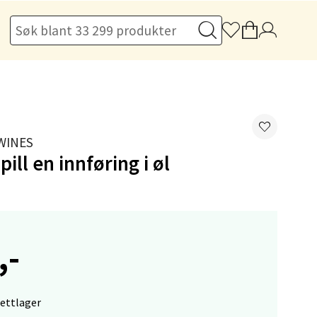
elg
WINES
ill en innføring i øl
elg
,-
elg
nettlager