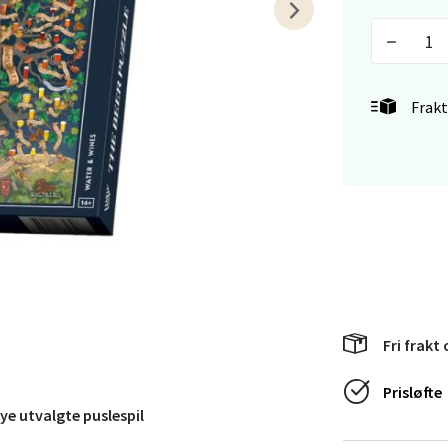
en - Horisont
Frakt
svegen 2, 5130 Nyborg
 dag 10-21
V
tikk
efjord - Hvaltorvet
7, 3210 Sandefjord
 dag 10-20
V
Fri frakt 
tikk
Prisløfte
ye utvalgte puslespil
sø - Jekta Storsenter